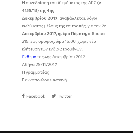
Η συνεδρίαση του A’ τμήματος της ΔΕΣ
(ν
4155/13)
της
4ης
Δεκεμβρίου
2017
,
αναβάλλεται
,
λόγω
κωλύματος μέλους της επιτροπής, για την
7η
Δεκεμβρίου 2017, ημέρα Πέμπτη,
αίθουσα
215, 2ος όροφος, ώρα 15:00, χωρίς νέα
κλήτευση των ενδιαφερομένων.
Έκθεμα
της 4ης Δεκεμβρίου 2017
Αθήνα 29/11/2017
Η γραμματέας
Γιαννοπούλου Φωτεινή
Facebook
Twitter