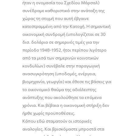
ήταν η ονομασία του Σχεδίου Μάρσαλ)
συνέδραμε καθοριστικά στην ανάταξη της
χώρας τη στιγμή που αυτή έβγαινε
κατεστραμμένη από την Κατοχή. Η σημαντική
οικονομική συνδρομή (υπολογίζεται σε 30
δισ. δολάρια σε σημερινές τιμές για την
περίοδο 1948-1952, ήτοι περίπου λιγότερο
από τα μισά των σημερινών κοινοτικών
κονδυλίων) συνέβαλε στην παραγωγική
ανασυγκρότηση (υποδομές, ενέργεια,
βιομηχανία, γεωργία) και έθεσε τις βάσεις για
το οικονομικό θαύμα της αδιάλειπτης
ανάπτυξης που ακολούθησε τα επόμενα
χρόνια. Και βέβαια η οικονομική στήριξη δεν
ήρθε χωρίς προϋποθέσεις.
Κάπου εδώ σταματούν οι ιστορικές
αναλογίες. Και βρισκόμαστε μπροστά στα