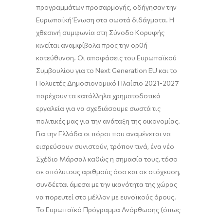
προγραμμάτων προσαρμογής, οδήγησαν την
Ευρωπαϊκή Ένωση στα σωστά διδάγματα. Η
χθεσινή συμφωνία στη Σύνοδο Κορυφής
κινείται αναμφίβολα προς την ορθή
κατεύθυνση. Οι αποφάσεις του Ευρωπαϊκού
Συμβουλίου για το Next Generation EU και το
Πολυετές Δημοσιονομικό Πλαίσιο 2021-2027
παρέχουν τα κατάλληλα χρηματοδοτικά
εργαλεία για να σχεδιάσουμε σωστά τις
πολιτικές μας για την ανάταξη της οικονομίας.
Για την Ελλάδα οι πόροι που αναμένεται να
εισρεύσουν συνιστούν, τρόπον τινά, ένα νέο
Σχέδιο Μάρσαλ καθώς η σημασία τους, τόσο
σε απόλυτους αριθμούς όσο και σε στόχευση,
συνδέεται άμεσα με την ικανότητα της χώρας
να πορευτεί στο μέλλον με ευνοϊκούς όρους.
Το Ευρωπαϊκό Πρόγραμμα Ανόρθωσης (όπως