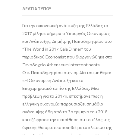
ΔΕΛΤΊΑ ΤΎΠΟΥ
Για την οικονομική ανάπτυξη της Ελλάδας το
2017 μίλησε σήμερα ο Υπουργός Οικονομίας
και Ανάπτυξης, Δημήτρης Παπαδημητρίου στο
“The World in 2017 Gala Dinner” του
περιοδικού Economist που διοργανώθηκε στο
Ξενοδοχείο Athenaeum Intercontinental.
Ο κ. Παπαδημητρίου στην ομιλία του με θέμα:
«Η Οικονομική Ανάπτυξη και το
Επιχειρηματικό τοπίο της Ελλάδας. Μια
πρόβλεψη για το 2017», επεσήμανε πως η
ελληνική οικονομία παρουσιάζει σημάδια
ανάκαμψης ήδη από το 3ο τρίμηνο του 2016
και εξέφρασε την πεποίθηση ότι το τέλος της
ύφεσης θα οριστικοποιηθεί με το κλείσιμο της