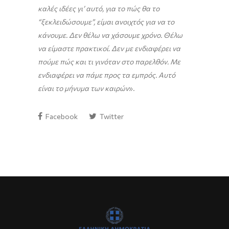
καλές ιδέες γι’ αυτό, για το πώς θα το
“ξεκλειδώσουμε”, είμαι ανοιχτός για να το
κάνουμε. Δεν θέλω να χάσουμε χρόνο. Θέλω
να είμαστε πρακτικοί. Δεν με ενδιαφέρει να
πούμε πώς και τι γινόταν στο παρελθόν. Με
ενδιαφέρει να πάμε προς τα εμπρός. Αυτό
είναι το μήνυμα των καιρών
».
Facebook
Twitter