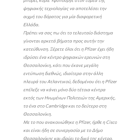
μπορεί, κύριε Υφυπουργέ στον τομέα της
ψηφιακής τεχνολογίας να αποτελέσει την
αιχμή του δόρατος για μία διαφορετική
Ελλάδα.
Πρέπει να σας πω ότι το τελευταίο διάστημα
γίνονται αρκετά βήματα προς αυτήν την
κατεύθυνση. Ξέρετε όλοι ότι η Pfizer έχει ήδη
ιδρύσει ένα κέντρο ψηφιακών ερευνών στη
Θεσσαλονίκη, κάτι που έκανε μεγάλη
εντύπωση διεθνώς, ιδιαίτερα στην άλλη
πλευρά του Ατλαντικού, δεδομένου ότι η Pfizer
επέλεξε να κάνει μόνο δύο τέτοια κέντρα
εκτός των Ηνωμένων Πολιτειών της Αμερικής,
το ένα στο Cambridge και το δεύτερο στη
Θεσσαλονίκη.
Με το που ανακοινώθηκε η Pfizer, ήρθε η Cisco
και είναι ήδη σε συνεργασία με το Δήμο
Θεσσαλονίκης και ιδρύει το δικό της κέντρο,