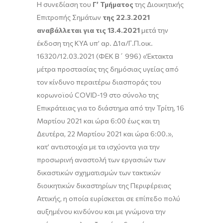
Η συνεδίαση του
Γ’ Τμήματος
της Διοικητικής
Επιτροπής Σημάτων
της 22.3.2021
αναβάλλεται για τις 13.4.2021
μετά την
έκδοση της ΚΥΑ υπ’ αρ. Δ1α/Γ.Π.οικ.
16320/12.03.2021 (ΦΕΚ Β΄ 996) «Έκτακτα
μέτρα προστασίας της δημόσιας υγείας από
τον κίνδυνο περαιτέρω διασποράς του
κορωνοϊού COVID-19 στο σύνολο της
Επικράτειας για το διάστημα από την Τρίτη, 16
Μαρτίου 2021 και ώρα 6:00 έως και τη
Δευτέρα, 22 Μαρτίου 2021 και ώρα 6:00.»,
κατ’ αντιστοιχία με τα ισχύοντα για την
προσωρινή αναστολή των εργασιών των
δικαστικών σχηματισμών των τακτικών
διοικητικών δικαστηρίων της Περιφέρειας
Αττικής, η οποία ευρίσκεται σε επίπεδο πολύ
αυξημένου κινδύνου και με γνώμονα την