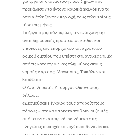
για έργα αποκατάστασης των ζημιών που
προκάλεσαν τα έντονα καιρικά φαινόμενα τα
οποία έπληξαν την περιοχή, τους τελευταίους
τέσσερις μήνες.
Τα έργα αφορούν κυρίως, την ενίσχυση της
αντιπλημμυρικής προστασίας καθώς και
επισκευές του επαρχιακού και αγροτικού
οδικού δικτύου που υπέστη σημαντικές ζημιές
από τις καταστροφικές πλημμύρες στους
νομούς Λάρισας, Μαγνησίας, Τρικάλων και
Καρδίτσας.
Ο Αναπληρωτής Υπουργός Οικονομίας,
δήλωσε:
«Δεσμεύσαμε έγκαιρα τους απαραίτητους
πόρους ώστε να αποκατασταθούν οι ζημιές
από τα έντονα καιρικά φαινόμενα στις
πληγείσες περιοχές το ταχύτερο δυνατόν και
πριν από την έναρξη των εργασιών της νέας