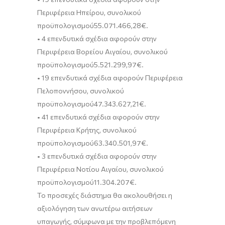
Περιφέρεια
Ηπείρου
,
συνολικού
προϋπολογισμού
55.071.466,28
€
.
•
4
επενδυτικ
ά σχέδια
αφορούν
στην
Περιφέρεια Βορείου Αιγαίου
,
συνολικού
προϋπολογισμού
5.521.299,97
€
.
•
19
επενδυτικά σχέδια
αφορούν
Περιφέρεια
Πελοποννήσου
,
συνολικού
προϋπολογισμού
47.343.627,21
€
.
•
41
επενδυτικά σχέδια
αφορούν
στην
Περιφέρεια Κρήτης
,
συνολικού
προϋπολο
γισμού
63.340.501,97
€
.
•
3
επενδυτικά σχέδια
αφορούν
στην
Περιφέρεια Νοτίου Αιγαίου
,
συνολικού
προϋπολογισμού
11.304.207
€
.
Το προσεχές διάστημα θα ακολουθήσει η
αξιολόγηση των ανωτέρω αιτήσεων
υπαγωγής, σύμφωνα με την προβλεπόμενη