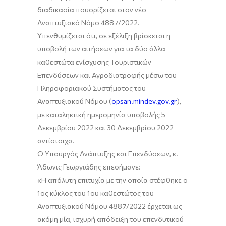
διαδικασία
που
ορίζεται στ
ον νέο
Αναπτυξιακό Νόμο 4887/2022.
Υπενθυμίζεται ότι
,
σε εξέλιξη βρίσκεται η
υποβολ
ή των αιτήσεων για τα δύο άλλα
κ
αθεστώ
τα ε
νίσχυσης Τουριστικών
Επενδύσεων και Αγρο
δια
τροφής μέσω του
Πληροφοριακού Συστήματος του
Αναπτυξιακού Νόμου (
opsan.mindev.gov.gr
),
με κα
ταληκτική ημερομηνία υποβολής 5
Δεκεμβρίου 2022
και 30 Δεκεμβρίου 2022
αντίστοιχα.
Ο Υπουργός Ανάπτυξης και Επενδύσεων, κ.
Άδωνις Γεωργιάδης
επεσήμανε:
«Η απόλυτη επιτυχία με την οποία στέφθηκε ο
1ος κύκλος του 1ου καθεστώτος του
Αναπτυξιακού Νόμου 4887/2022
έρχεται ως
ακόμη μία, ισχυρή απόδειξη του επενδυτικού