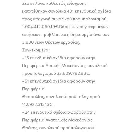
Σ
το εν λόγω καθεστώς ενίσχυσης
κατατέθηκαν συνολικά 401
επενδυτικά
σχέδια
προ
ς υπαγωγή
,
συνολικού προϋπολογισμού
1.004.412.060,19
€
.
Βάσει των συγκεκριμένων
αι
τήσεων προβλέπεται η δημιουργία
άνω των
3.800
νέων θέσεων εργασίας
.
Συγκεκριμένα
:
•
15
επενδυτικά σχέδια
αφορούν
στην
Περιφέρεια
Δυτικής Μακεδονίας
,
συνολικού
προϋπολογισμού
32.609.792,98
€
.
•
51
επενδυτικά σχέδια
αφορούν
στην
Περιφέρεια
Θεσσαλίας
,
συνολικού
προϋπολογισμού
112.922.313,13
€
.
•
24
επενδυτικά σχέδια
αφορούν
στην
Περιφέρεια Ανατολικής Μακεδονίας
–
Θράκης
,
συνολικού προϋπολογισμού