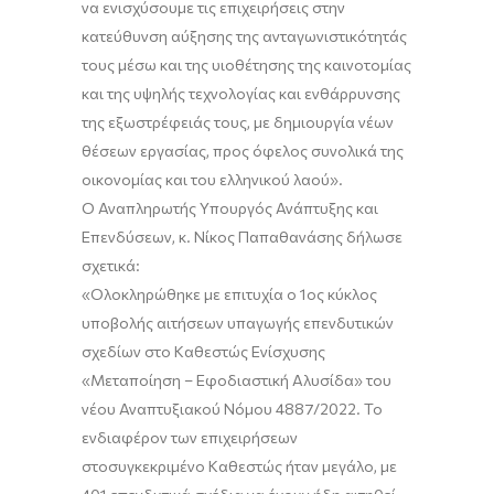
να ενισχύσουμε τις επιχειρήσεις στην
κατεύθυνση αύξησης της ανταγωνιστικότητάς
τους μέσω και της
υιοθέτησης
της
καινοτομίας
και
της
υψηλής τεχνολογίας και ενθάρρυνσης
της εξωστρέφει
άς τους, με δημιουργία νέων
θέσεων εργασίας, προς όφελος συνολικά της
οικονομίας και του ελληνικού λαού».
Ο Αναπληρωτής Υπουργός Ανάπτυξης και
Επενδύσεων, κ. Νίκος Παπαθανάσης δήλωσε
σχετικά
:
«Ολοκληρώθηκε με επιτυχία ο 1
ος
κύκλος
υποβολής αιτήσεων υπαγωγ
ής επενδυτικών
σχεδίων στο Καθεστώς Ενίσχυσης
«Μεταποίηση – Εφοδιαστική Αλυσίδα» του
νέου Αναπτυξιακού Νόμου 4887/2022. Το
ενδιαφέρον των επιχειρήσεων
στο
συγκεκριμένο Καθεστώς ήταν μεγάλο, με