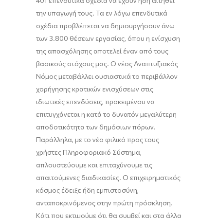
401 επενδυτικά σχέδια να έχουν ήδη αιτηθεί
την υπαγωγή τους. Τα
εν λόγω επενδυτικά
σχέδια προβλέπεται να δημιουργήσουν
άνω
των 3.800 θέσεων
εργασίας, όπου η ενίσχυση
της απασχόλησης αποτελεί ένα
ν από τους
βασικούς στόχους μας
. Ο
νέος Αναπτυξιακός
Ν
όμος μεταβάλλει ουσιαστικά το περιβάλλον
χορήγησης κρατικών ενισχύσεων
στις
ιδιωτικές επενδύσεις, προκειμένου να
επιτυγχάνεται η κατά το δυνατόν μεγαλύτερη
αποδοτικότητα των δημόσιων πόρων.
Παράλληλα, με το νέο φιλικό προς τους
χρήστες Πληροφοριακό Σύστημα,
απλουστεύουμε και επιταχύνουμε τις
απαιτούμενες διαδικασίες. Ο επιχει
ρηματικός
κόσμος έδειξε ήδη εμπιστοσύνη,
ανταποκρινόμενος στην πρώτη πρόσκληση.
Κάτι που εκτιμούμε ότι θα συμβεί και στα άλλα