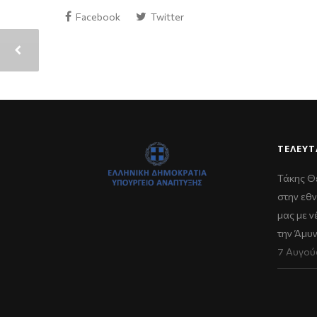
Facebook
Twitter
ΤΕΛΕΥΤ
Τάκης Θ
στην εθν
μας με 
την Άμυ
7 Αυγού