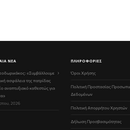
ΑΊΑ ΝΈΑ
ΠΛΗΡΟΦΟΡΙΕΣ
εοδωρικάκος: «Συμβάλλουμε
Όροι Χρήσης
ική ασφάλεια της πατρίδας
Πολιτική Προστασίας Προσωπι
νέο αναπτυξιακό καθεστώς για
Δεδομένων
να»
στου, 2026
Πολιτική Απορρήτου Χρηστών
Δήλωση Προσβασιμότητας