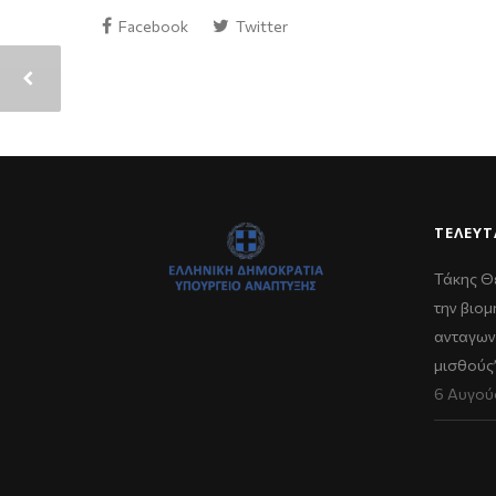
Facebook
Twitter
ΤΕΛΕΥΤ
Τάκης Θ
την βιομ
ανταγων
μισθούς
6 Αυγού