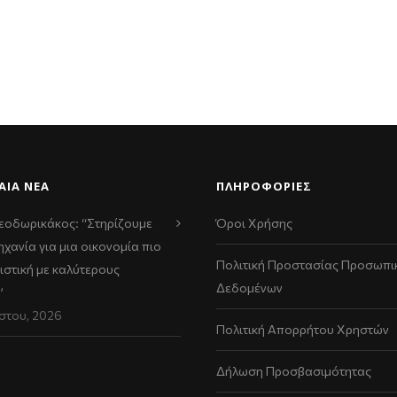
ΑΊΑ ΝΈΑ
ΠΛΗΡΟΦΟΡΙΕΣ
εοδωρικάκος: “Στηρίζουμε
Όροι Χρήσης
ηχανία για μια οικονομία πιο
Πολιτική Προστασίας Προσωπι
ιστική με καλύτερους
Δεδομένων
”
στου, 2026
Πολιτική Απορρήτου Χρηστών
Δήλωση Προσβασιμότητας