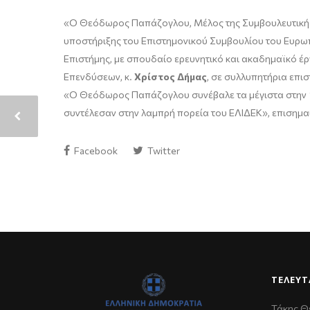
«Ο Θεόδωρος Παπάζογλου, Μέλος της Συμβουλευτικής Ε
υποστήριξης του Επιστημονικού Συμβουλίου του Ευρωπ
Επιστήμης, με σπουδαίο ερευνητικό και ακαδημαϊκό έ
Επενδύσεων, κ.
Χρίστος Δήμας
, σε συλλυπητήρια επισ
«Ο Θεόδωρος Παπάζογλου συνέβαλε τα μέγιστα στην Ί
συντέλεσαν στην λαμπρή πορεία του ΕΛΙΔΕΚ», επισημαί
Facebook
Twitter
ΤΕΛΕΥΤ
Τάκης Θ