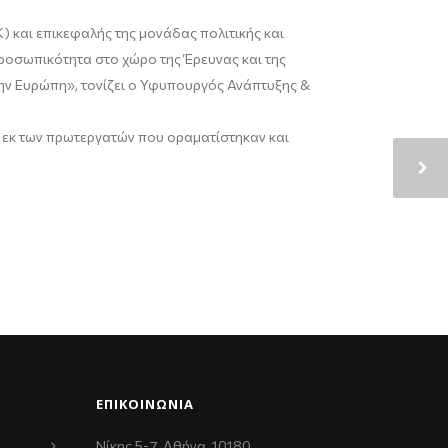
 και επικεφαλής της μονάδας πολιτικής και
ροσωπικότητα στο χώρο της Έρευνας και της
ην Ευρώπη», τονίζει ο Υφυπουργός Ανάπτυξης &
εκ των πρωτεργατών που οραματίστηκαν και
ΕΠΙΚΟΙΝΩΝΊΑ
Νίκης 5-7, Αθήνα, 10180