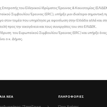
πιτροπής του Ελληνικού Ιδρύματος Έρευνας & Καινοτομίας (ΕΛΙΔΕΚ)
αϊκού Συμβουλίου Έρευνας (ERC), υπήρξε μια ιδιαίτερα σημαντική π
ργο στον τομέα που υπηρέτησε με αφοσίωση στην Ελλάδα αλλά και στ
τολή προς την οικογένεια και τους συνεργάτες του στο ΕΛΙΔΕΚ.
δρυση του Ευρωπαϊκού Συμβουλίου Έρευνας (ERC) και υπήρξε ένας 
νει ο κ. Δήμας.
ΑΊΑ ΝΈΑ
ΠΛΗΡΟΦΟΡΙΕΣ
εοδωρικάκος: “Στηρίζουμε
Όροι Χρήσης