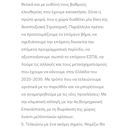
θετικά και με ευθύνη τους βαθμούς
ελευθερίας που έχουμε κατακτήσει. Είναι η
πρώτη φορά, που η χώρα διαθέτει μία δίκη της
Αναπτυξιακή Στρατηγική. Παράλληλα πρέπει
να προετοιμάζουμε το επόμενο βήμα, να
σχεδιάσουμε την επόμενη δεκαετία την
επόμενη προγραμματική περίοδο, να
αξιοποιήσουμε σωστά το επόμενο ΕΣΠΑ, να
δούμε τις αλλαγές και τους μετασχηματισμούς
που έχουμε να κάνουμε στην Ελλάδα του
2020-2030. Με τρόπο που να τελειώνουμε
οριστικά με το παρελθόν και να μπορέσουμε
να αναμετρηθούμε με τις νέες προκλήσεις: Με
την κλιματική αλλαγή, με την 4η Βιομηχανική
Επανάσταση, με τη θωράκιση της χώρας
έναντι μελλοντικών κρίσεων.
5. Τελειώνω με ένα ακόμη σημείο. Νομίζω θα