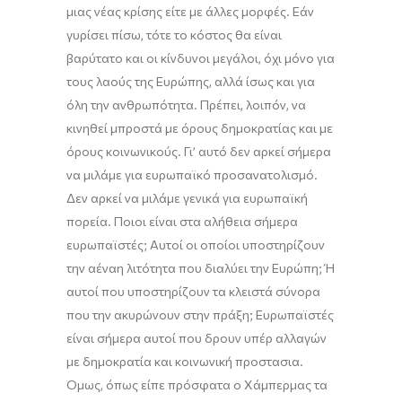
μιας νέας κρίσης είτε με άλλες μορφές. Εάν
γυρίσει πίσω, τότε το κόστος θα είναι
βαρύτατο και οι κίνδυνοι μεγάλοι, όχι μόνο για
τους λαούς της Ευρώπης, αλλά ίσως και για
όλη την ανθρωπότητα. Πρέπει, λοιπόν, να
κινηθεί μπροστά με όρους δημοκρατίας και με
όρους κοινωνικούς. Γι’ αυτό δεν αρκεί σήμερα
να μιλάμε για ευρωπαϊκό προσανατολισμό.
Δεν αρκεί να μιλάμε γενικά για ευρωπαϊκή
πορεία. Ποιοι είναι στα αλήθεια σήμερα
ευρωπαϊστές; Αυτοί οι οποίοι υποστηρίζουν
την αέναη λιτότητα που διαλύει την Ευρώπη; Ή
αυτοί που υποστηρίζουν τα κλειστά σύνορα
που την ακυρώνουν στην πράξη; Ευρωπαϊστές
είναι σήμερα αυτοί που δρουν υπέρ αλλαγών
με δημοκρατία και κοινωνική προστασια.
Όμως, όπως είπε πρόσφατα ο Χάμπερμας τα