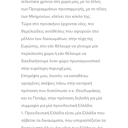
τελευταία χρόνια στη χώρα μας, με το τέλος
των Προγραμμάτων προσαρμογής, με το τέλος
των Μνημονίων, κλείνει τον κύκλο της.
Τώρα στο προσκήνιο έρχονται νέες, πιο
θεμελιώδεις αντιθέσεις που αφορούν στο
μέλλον των δικαιωμάτων, στην τύχη της
Ευρώπης, στο εάν θέλουμε να γίνουμε μία
περίκλειστη χώρα ή εάν θέλουμε να
διεκδικήσουμε έναν χώρο πρωταγωνιστικό
στην ευρύτερη περιοχή μας.
Επιτρέψτε μου, λοιπόν, να καταθέσω
ορισμένες σκέψεις πάνω στην κεντρική
πρόταση που διατύπωσε ο κ. Θεοδωράκης
και το Ποτάμι, στην πρόταση δηλαδή για μία
συμμαχία για μία προοδευτική Ελλάδα.
1. Προοδευτική Ελλάδα είναι, μία Ελλάδα που
σέβεται τα δικαιώματα, που υπερασπίζεται τα
δικαιώματα όλων, όχι μόνο των Ελλήνων, όχι