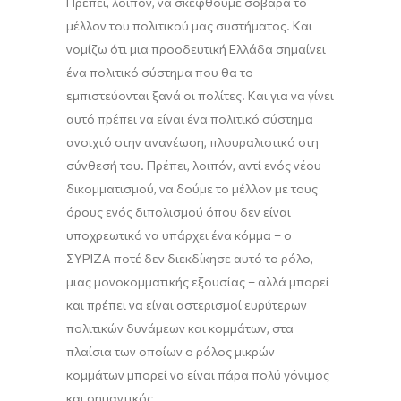
Πρέπει, λοιπόν, να σκεφθούμε σοβαρά το
μέλλον του πολιτικού μας συστήματος. Και
νομίζω ότι μια προοδευτική Ελλάδα σημαίνει
ένα πολιτικό σύστημα που θα το
εμπιστεύονται ξανά οι πολίτες. Και για να γίνει
αυτό πρέπει να είναι ένα πολιτικό σύστημα
ανοιχτό στην ανανέωση, πλουραλιστικό στη
σύνθεσή του. Πρέπει, λοιπόν, αντί ενός νέου
δικομματισμού, να δούμε το μέλλον με τους
όρους ενός διπολισμού όπου δεν είναι
υποχρεωτικό να υπάρχει ένα κόμμα – ο
ΣΥΡΙΖΑ ποτέ δεν διεκδίκησε αυτό το ρόλο,
μιας μονοκομματικής εξουσίας – αλλά μπορεί
και πρέπει να είναι αστερισμοί ευρύτερων
πολιτικών δυνάμεων και κομμάτων, στα
πλαίσια των οποίων ο ρόλος μικρών
κομμάτων μπορεί να είναι πάρα πολύ γόνιμος
και σημαντικός.