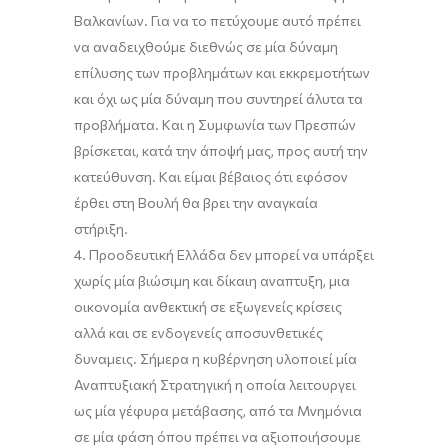
Βαλκανίων. Για να το πετύχουμε αυτό πρέπει
να αναδειχθούμε διεθνώς σε μία δύναμη
επίλυσης των προβλημάτων και εκκρεμοτήτων
και όχι ως μία δύναμη που συντηρεί άλυτα τα
προβλήματα. Και η Συμφωνία των Πρεσπών
βρίσκεται, κατά την άποψή μας, προς αυτή την
κατεύθυνση. Και είμαι βέβαιος ότι εφόσον
έρθει στη Βουλή θα βρει την αναγκαία
στήριξη.
4. Προοδευτική Ελλάδα δεν μπορεί να υπάρξει
χωρίς μία βιώσιμη και δίκαιη αναπτυξη, μια
οικονομία ανθεκτική σε εξωγενείς κρίσεις
αλλά και σε ενδογενείς αποσυνθετικές
δυναμεις. Σήμερα η κυβέρνηση υλοποιεί μία
Αναπτυξιακή Στρατηγική η οποία λειτουργει
ως μία γέφυρα μετάβασης, από τα Μνημόνια
σε μία φάση όπου πρέπει να αξιοποιήσουμε