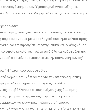
 δύσκολες εποχές που ζούμε, να κρατήσουμε όρθια την
υς συνεργάτες μου τον Υφυπουργό Ανάπτυξης και
ανδόλου για την εποικοδομητική συνεργασία που είχαμε
ρης
δήλωσε:
ωστρεφές, ανταγωνιστικό και πράσινο, με ένα κράτος
νη παραοικονομία, με φορολογικό σύστημα φιλικό προς
ρχεται να επισφραγίσει συνταγματικά και ο νέος νόμος
 το οποίο εγκρίθηκε πρώτο από όλα τα κράτη μέλη της
κονομική αποτελεσματικότητα με την κοινωνική συνοχή
ρινή ψήφιση του νομοσχεδίου:
ατάλληλο θεσμικό πλαίσιο για την αποτελεσματική
ροφοριακά συστήματα, συνέργειες με άλλα
ντος, συμβάλλοντας στους στόχους της βιώσιμης
ας την πρωτιά της χώρας στην έγκριση του νέου
ραμμάτων, να εκκι
νήσει η υλοποίησή τους».
εσμικό πλαίσιο για το ΕΣΠΑ 2014-2020 (ν. 4314/2014)