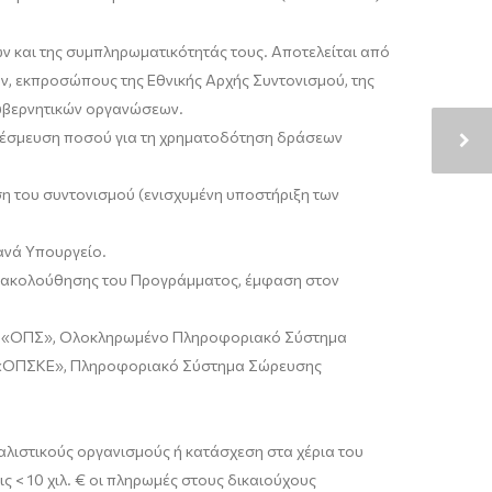
 και της συμπληρωματικότητάς τους. Αποτελείται από
, εκπροσώπους της Εθνικής Αρχής Συντονισμού, της
 κυβερνητικών οργανώσεων.
. Δέσμευση ποσού για τη χρηματοδότηση δράσεων
η του συντονισμού (ενισχυμένη υποστήριξη των
ανά Υπουργείο.
Παρακολούθησης του Προγράμματος, έμφαση στον
 «ΟΠΣ», Ολοκληρωμένο Πληροφοριακό Σύστημα
ν «ΟΠΣΚΕ», Πληροφοριακό Σύστημα Σώρευσης
λιστικούς οργανισμούς ή κατάσχεση στα χέρια του
 < 10 χιλ. € οι πληρωμές στους δικαιούχους