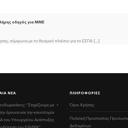
λήρης οδηγός για ΜΜΕ
τησης, σύμφωνα με το θεσμικό πλαίσιο για το ΕΣΠΑ […]
ΑΊΑ ΝΈΑ
ΠΛΗΡΟΦΟΡΙΕΣ
εοδωρικάκος: “Στηρίζουμε με
Όροι Χρήσης
την έρευνα και την καινοτομία
Πολιτική Προστασίας Προσωπι
ΠΑ του Υπουργείου Ανάπτυξης
Δεδομένων
τοδότηση του ΕΛΙΔΕΚ”