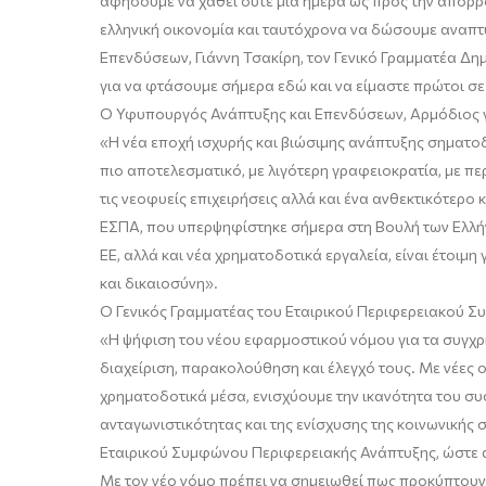
αφήσουμε να χαθεί ούτε μία ημέρα ως προς την απορρ
ελληνική οικονομία και ταυτόχρονα να δώσουμε αναπτ
Επενδύσεων, Γιάννη Τσακίρη, τον Γενικό Γραμματέα Δ
για να φτάσουμε σήμερα εδώ και να είμαστε πρώτοι σ
Ο
Υφυπουργός Ανάπτυξης και Επενδύσεων, Αρμόδιος γ
«Η νέα εποχή ισχυρής και βιώσιμης ανάπτυξης σηματο
πιο αποτελεσματικό, με λιγότερη γραφειοκρατία, με 
τις νεοφυείς επιχειρήσεις αλλά και ένα ανθεκτικότερο
ΕΣΠΑ, που υπερψηφίστηκε σήμερα στη Βουλή των Ελλήνω
ΕΕ, αλλά και νέα χρηματοδοτικά εργαλεία, είναι έτοιμ
και δικαιοσύνη».
Ο
Γενικός Γραμματέας του Εταιρικού Περιφερε
ιακού Σ
«Η ψήφιση του νέου
εφαρμοστικού
νόμου για τα συγχ
διαχείριση, παρακολούθηση και έλεγχό τους. Με νέες 
χρηματοδοτικά μέσα, ενισχύουμε την ικανότητα του σ
ανταγωνιστικότητας και της ενίσχυσης της κοινωνικής 
Εταιρικού Συμφώνου Περιφερειακής Ανάπτυξης,
ώστε 
Με τον νέο νόμο πρέπει να σημειωθεί πως προκύπτουν 