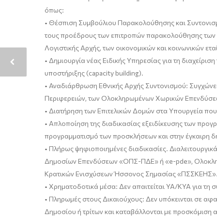
όπως:
•
Θέσπιση Συμβούλιου Παρακολούθησης και Συντονισμο
τους προέδρους των επιτροπών παρακολούθησης των Π
Λογιστικής Αρχής, των οικονομικών και κοινωνικών ετ
•
Δημιουργία νέας Ειδικής Υπηρεσίας για τη διαχείρι
υποστήριξης (
capacity
building
).
•
Αναδιάρθρωση Εθνικής Αρχής Συντονισμού: Συγχώνευ
Περιφερειών, των Ολοκληρωμένων Χωρικών Επενδύσεων
•
Διατήρηση των Επιτελικών Δομών στα Υπουργεία που
•
Απλοποίηση της διαδικασίας εξειδίκευσης των προγρ
προγραμματισμό των προσκλήσεων και στην έγκαιρη δ
•
Πλήρως ψηφιοποιημένες διαδικασίες.
Διαλειτουργικ
Δημοσίων Επενδύσεων
«ΟΠΣ-ΠΔΕ» ή «e-
pde
», Ολοκλ
Κρατικών Ενισχύσεων Ήσσονος Σημασίας «ΠΣΣΚΕΗΣ»
•
Χρηματοδοτικά μέσα: Δεν απαιτείται ΥΑ/ΚΥΑ για τη 
•
Πληρωμές στους Δικαιούχους: Δεν υπόκεινται σε αφ
Δημοσίου ή τρίτων και καταβάλλονται με προσκόμιση α