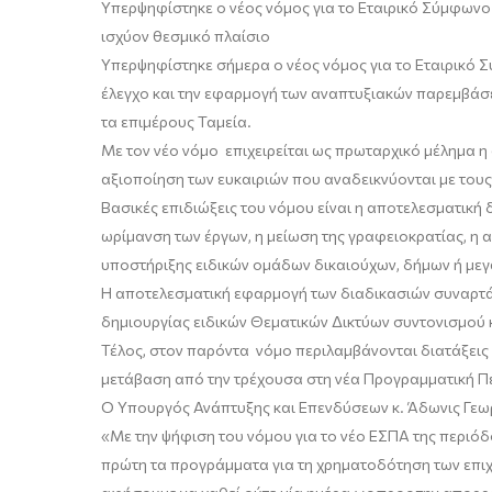
Υπερψηφίστηκε
ο νέος νόμος
για το Εταιρικό Σύμφωνο
ισχύον θεσμικό πλαίσιο
Υπερψηφίστηκε σήμερα ο νέος νόμος για το Εταιρικό
έλεγχο και την εφαρμογή των αναπτυξιακών παρεμβάσ
τα επιμέρους Ταμεία.
Με τον νέο νόμο επιχειρείται ως πρωταρχικό μέλημα
η
αξιοποίηση των ευκαιριών που αναδεικνύονται με του
Βασικές επιδιώξεις του νόμου
είναι η αποτελεσματική 
ωρίμανση των έργων, η μείωση της γραφειοκρατίας, η α
υποστήριξης ειδικών ομάδων δικαιούχων, δήμων ή μεγ
Η αποτελεσματική εφαρμογή των διαδικασιών συναρτ
δημιουργίας ειδικών Θεματικών Δικτύων συντονισμού κ
Τέλος, στον παρόντα νόμο περιλαμβάνονται διατάξεις
μετάβαση από την τρέχουσα στη νέα Προγραμματική Π
Ο Υπουργός Ανάπτυξης και Επενδύσεων κ.
Άδωνις Γεω
«Με τη
ν
ψήφιση του νόμου για το νέο ΕΣΠΑ της περιόδ
πρώτη τα προγράμματα για τη χρηματοδότηση των επι