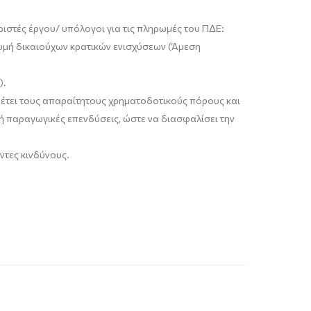
ιριστές έργου/ υπόλογοι για τις πληρωμές του ΠΔΕ:
ωμή δικαιούχων κρατικών ενισχύσεων (Άμεση
).
αθέτει τους απαραίτητους χρηματοδοτικούς πόρους και
ή παραγωγικές επενδύσεις, ώστε να διασφαλίσει την
ντες
κινδύνους.