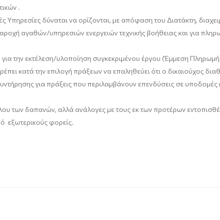
ικών .
ές Υπηρεσίες δύναται να ορίζονται, με απόφαση του
Διατάκτη
, διαχε
αροχή αγαθών/υπηρεσιών ενεργειών τεχνικής βοήθειας και για πληρ
 για την εκτέλεση/υλοποίηση συγκεκριμένου έργου (Έμμεση Πληρωμή
πρέπει κατά την επιλογή πράξεων να επαληθεύει ότι ο δικαιούχος δι
 συντήρησης για πράξεις που περιλαμβάνουν επενδύσεις σε υποδομές 
λου των δαπανών, αλλά ανάλογες με τους εκ των προτέρων
εντοπισθέ
ό εξωτερικούς φορείς.