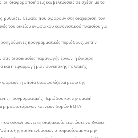
ς, οι διαφοροποιήσεις και βελτιώσεις σε σχέ
ση με το
 ρυθμίζει θέματα που αφορούν στη διαχείριση, τον
γές του οικείου
ενωσιακού
κανονιστικού πλαισίου για
 προηγούμενες προγραμματικές περιόδους,
με την
 στις διαδικασίες παραγωγής έργων, η έγκαιρη
ά και η εφαρμογή μιας συνεκτικής πολιτικής
ν φορέων,
η οποία διασφαλίζεται μέσω της
νης Προγραμματικής Περιόδου και την ομαλή
ι μη, υφιστάμενων και νέων δομών ΕΣΠΑ.
που ολοκληρώνει τη διαδικασία έτσι ώστε να βγάλει
 Ανάπτυξης και Επενδύσεων αποφασίσαμε να μην