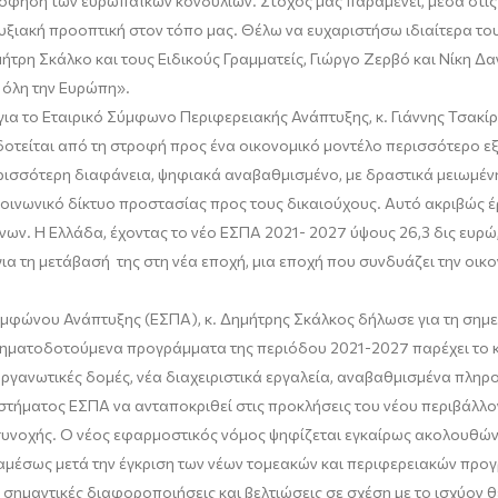
όφηση των ευρωπαϊκών κονδυλίων. Στόχος μας παραμένει, μέσα στις
υξιακή προοπτική στον τόπο μας. Θέλω να ευχαριστήσω ιδιαίτερα το
ημήτρη
Σκάλκο
και τους Ειδικούς Γραμματείς, Γιώργο Ζερβό και Νίκη Δ
ε όλη την Ευρώπη»
.
ια το Εταιρικό Σύμφωνο Περιφερειακής Ανάπτυξης
,
κ.
Γιάννης Τσακί
δοτείται από τη στροφή προς ένα οικονομικό μοντέλο περισσότερο εξ
περισσότερη διαφάνεια, ψηφιακά αναβαθμισμένο, με δραστικά μειωμέ
 κοινωνικό δίκτυο προστασίας προς τους δικαιούχους. Αυτό ακριβώς έ
ν. Η Ελλάδα, έχοντας το νέο ΕΣΠΑ 2021- 2027 ύψους 26,3 δις ευρώ,
η για τη μετάβασή της στη νέα εποχή, μια εποχή που συνδυάζει την οι
υμφώνου Ανάπτυξης (ΕΣΠΑ),
κ.
Δημήτρης
Σκάλκος
δήλωσε για τη σημε
ρηματοδοτούμενα προγράμματα της περιόδου 2021-2027 παρέχει το κ
οργανωτικές δομές, νέα διαχειριστικά εργαλεία, αναβαθμισμένα πλη
υστήματος ΕΣΠΑ να ανταποκριθεί στις προκλήσεις του νέου περιβάλλο
συνοχής. Ο νέος
εφαρμοστικός
νόμος ψηφίζεται εγκαίρως ακολουθώντ
αμέσως μετά την έγκριση των νέων τομεακών και περιφερειακών προγ
σημαντικές διαφοροποιήσεις και βελτιώσεις σε σχέση με το ισχύον θ