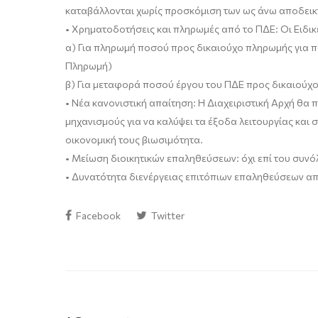
καταβάλλονται χωρίς προσκόμιση των ως άνω αποδεικτ
•
Χρηματοδοτήσεις και πληρωμές από το ΠΔΕ: Οι Ειδικ
α) Για πληρωμή ποσού προς δικαιούχο πληρωμής για π
Πληρωμή)
β) Για μεταφορά ποσού έργου του ΠΔΕ προς δικαιούχο
•
Νέα κανονιστική απαίτηση: Η Διαχειριστική Αρχή θα 
μηχανισμούς για να καλύψει τα έξοδα λειτουργίας και
οικονομική τους βιωσιμότητα.
•
Μείωση διοικητικών επαληθεύσεων: όχι επί του συνό
•
Δυνατότητα διενέργειας επιτόπιων επαληθεύσεων απ
Facebook
Twitter