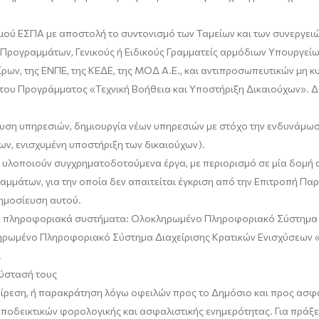
ύ ΕΣΠA με αποστολή το συντονισμό των Ταμείων και των συνεργειών
ρογραμμάτων, Γενικούς ή Ειδικούς Γραμματείς αρμόδιων Υπουργείων
αίρων, της ΕΝΠΕ, της ΚΕΔΕ, της ΜΟΔ Α.Ε., και αντιπροσωπευτικών μη
ση του Προγράμματος «Τεχνική Βοήθεια και Υποστήριξη Δικαιούχων»
ση υπηρεσιών, δημιουργία νέων υπηρεσιών με στόχο την ενδυνάμωσ
, ενισχυμένη υποστήριξη των δικαιούχων).
 υλοποιούν συγχρηματοδοτούμενα έργα, με περιορισμό σε μία δομή 
αμμάτων, για την οποία δεν απαιτείται έγκριση από την Επιτροπή 
ημοσίευση αυτού.
ά
πληροφοριακά συστήματα: Ολοκληρωμένο Πληροφοριακό Σύστημα
ηρωμένο Πληροφοριακό Σύστημα Διαχείρισης Κρατικών Ενισχύσεω
.
σύστασή τους
αίρεση, ή παρακράτηση λόγω οφειλών προς το Δημόσιο και προς ασφα
ποδεικτικών φορολογικής και ασφαλιστικής ενημερότητας. Για πράξεις