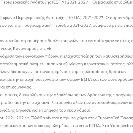
 Περιφερεια
κής Ανάπτυξης (ΕΣΠΑ) 2021-2027 –
Οι βασικές επιδιώξει
 Σύμφωνο Περιφερειακής Ανάπτυξης (ΕΣΠΑ) 2021-2027.
Ο παρόν νόμος
εων για την Προγραμματική Περίοδο 2021-2027,
σύμφωνα με τις επιτα
 αντιμετώπιση επιμέρους δυσλειτουργιών που εντοπίστηκαν κατά τις
ς νέους Κανονισμούς της ΕΕ.
διάχυση των κοινοτικών πόρων, η ελαχιστοποίηση των καθυστερήσεων
ποτελεσματική αντιμετώπιση και εξυγίανση περιστατικών απάτης, αλλ
άλων δικαιούχων, σε συγκεκριμένους τομείς υλοποίησης δράσεων.
άται
με την επιτυχή συνεργασία των δομών ΕΣΠΑ και των συναρμόδιω
αι επικοινωνίας.
 οι οποίες
διευκολύνουν την ολοκλήρωση των δράσεων της προηγούμε
ερίοδο,
με την επιτυχημένη λειτουργία όλων των αναδιαρθρωμένων κα
ργιάδης
δήλωσε για
τη ψήφιση του νέου νόμου:
ου 2021-2027 η Ελλάδα γίνεται η πρώτη χώρα στην Ευρωπαϊκή Ένωση 
χειρήσεων και των νοικοκυριών μέσω του νέου ΕΣΠΑ. Στο Υπουργείο