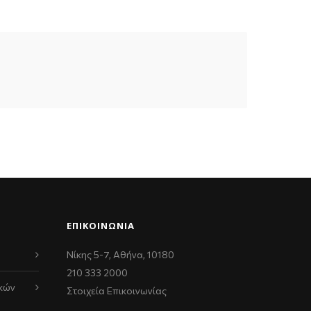
ΕΠΙΚΟΙΝΩΝΊΑ
Νίκης 5-7, Αθήνα, 10180
210 333 2000
κών
Στοιχεία Επικοινωνίας