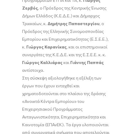
Προγραμμάτων ΕΤΠΑ και ΤΑ, κ.
Γιώργος
Ζερβός
, ο Πρόεδρος της Κεντρικής Ένωσης
Δήμων Ελλάδος (Κ.Ε.Δ.Ε.) και Δήμαρχος
Τρικκαίων, κ.
Δημήτρης Παπαστεργίου
, ο
Πρόεδρος της Ελληνικής Συνομοσπονδίας
Εμπορίου και Επιχειρηματικότητας (Ε.Σ.Ε.Ε.),
κ.
Γιώργος Καρανίκας
, και οι επιστημονικοί
συνεργάτες της Κ.Ε.Δ.Ε. και της Ε.Σ.Ε.Ε. κ. κ.
Γιώργος Καλλιάρας
και
Γιάννης Παππάς
αντίστοιχα.
Στη σύσκεψη αξιολογήθηκε η εξέλιξη των
έργων που έχουν ενταχθεί και
χρηματοδοτούνται στο πλαίσιο της δράσης
«Ανοικτά Κέντρα Εμπορίου» του
Επιχειρησιακού Προγράμματος
Ανταγωνιστικότητα, Επιχειρηματικότητα και
Καινοτομία (ΕΠΑνΕΚ). Τα έργα υλοποιούνται
από συνεργατικά σχήματα που αποτελούνται