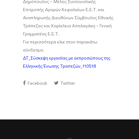
Δημόπουλος – Μέλος Συντονιστικής
Επιτροπής Αγορών Κεφαλαίων Ε.Ε.Τ. και
Αναπληρωτής Διευθύνων Σύμβουλος Εθνικής
Τράπεζας και Χαρίκλεια Απαλαγάκη – Γενική
Γραμματέας Ε.Ε.Τ.
Για περισσότερα κλικ στον παρακάτω
σύνδεσμο.
ΔΤ_Σύσκεψη εργασίας με εκπροσώπους της
Ελληνικής Ένωσης Τραπεζών_110518
Facebook
Twitter