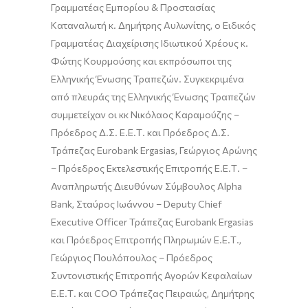
Γραμματέας Εμπορίου & Προστασίας
Καταναλωτή κ. Δημήτρης Αυλωνίτης, ο Ειδικός
Γραμματέας Διαχείρισης Ιδιωτικού Χρέους κ.
Φώτης Κουρμούσης και εκπρόσωποι της
Ελληνικής Ένωσης Τραπεζών. Συγκεκριμένα
από πλευράς της Ελληνικής Ένωσης Τραπεζών
συμμετείχαν οι κκ Νικόλαος Καραμούζης –
Πρόεδρος Δ.Σ. Ε.Ε.Τ. και Πρόεδρος Δ.Σ.
Τράπεζας Eurobank Ergasias, Γεώργιος Αρώνης
– Πρόεδρος Εκτελεστικής Επιτροπής Ε.Ε.Τ. –
Αναπληρωτής Διευθύνων Σύμβουλος Alpha
Bank, Σταύρος Ιωάννου – Deputy Chief
Executive Officer Τράπεζας Eurobank Ergasias
και Πρόεδρος Επιτροπής Πληρωμών Ε.Ε.Τ.,
Γεώργιος Πουλόπουλος – Πρόεδρος
Συντονιστικής Επιτροπής Αγορών Κεφαλαίων
Ε.Ε.Τ. και COO Τράπεζας Πειραιώς, Δημήτρης