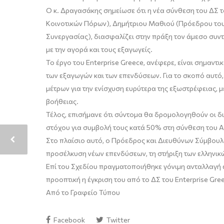
Ο κ. Δραγασάκης σημείωσε ότι η νέα σύνθεση του ΔΣ το
Κοινοτικών Πόρων), Δημήτριου Μαθιού (Πρόεδρου του 
Συνεργασίας), διασφαλίζει στην πράξη τον άμεσο συν
με την αγορά και τους εξαγωγείς.
Το έργο του Enterprise Greece, ανέφερε, είναι σημαν
των εξαγωγών και των επενδύσεων. Για το σκοπό αυτό,
μέτρων για την ενίσχυση ευρύτερα της εξωστρέφειας, 
βοήθειας.
Τέλος, επισήμανε ότι σύντομα θα δρομολογηθούν οι δι
στόχου για συμβολή τους κατά 50% στη σύνθεση του Α
Στο πλαίσιο αυτό, ο Πρόεδρος και Διευθύνων Σύμβουλο
προσέλκυση νέων επενδύσεων, τη στήριξη των ελληνικώ
Επί του Σχεδίου πραγματοποιήθηκε γόνιμη ανταλλαγή 
προοπτική η έγκριση του από το ΔΣ του Enterprise Gree
Από το Γραφείο Τύπου
Facebook
Twitter