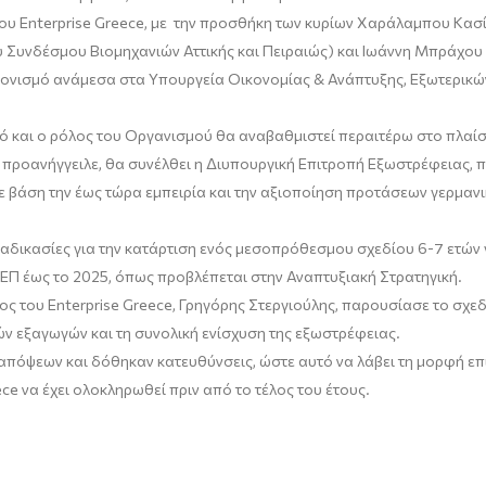
υ Enterprise Greece, με την προσθήκη των κυρίων Χαράλαμπου Κασίμη
Συνδέσμου Βιομηχανιών Αττικής και Πειραιώς) και Ιωάννη Μπράχου 
τονισμό ανάμεσα στα Υπουργεία Οικονομίας & Ανάπτυξης, Εξωτερικών
τικό και ο ρόλος του Οργανισμού θα αναβαθμιστεί περαιτέρω στο πλα
 προανήγγειλε, θα συνέλθει η Διυπουργική Επιτροπή Εξωστρέφειας, π
με βάση την έως τώρα εμπειρία και την αξιοποίηση προτάσεων γερμανι
αδικασίες για την κατάρτιση ενός μεσοπρόθεσμου σχεδίου 6-7 ετών 
ΕΠ έως το 2025, όπως προβλέπεται στην Αναπτυξιακή Στρατηγική.
ς του Enterprise Greece, Γρηγόρης Στεργιούλης, παρουσίασε το σχεδ
ν εξαγωγών και τη συνολική ενίσχυση της εξωστρέφειας.
απόψεων και δόθηκαν κατευθύνσεις, ώστε αυτό να λάβει τη μορφή επι
ce να έχει ολοκληρωθεί πριν από το τέλος του έτους.