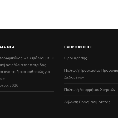
ΑΊΑ ΝΈΑ
ΠΛΗΡΟΦΟΡΙΕΣ
εοδωρικάκος: «Συμβάλλουμε
Όροι Χρήσης
ική ασφάλεια της πατρίδας
Πολιτική Προστασίας Προσωπι
νέο αναπτυξιακό καθεστώς για
Δεδομένων
να»
στου, 2026
Πολιτική Απορρήτου Χρηστών
Δήλωση Προσβασιμότητας