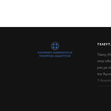
ΤΕΛΕΥΤ
Τάκης Θ
στην εθν
μας με 
την Άμυ
7 Αυγού