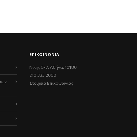
ΕΠΙΚΟΙΝΩΝΊΑ
Νίκης 5-7, Αθήνα, 10180
210 333 2000
κών
Στοιχεία Επικοινωνίας