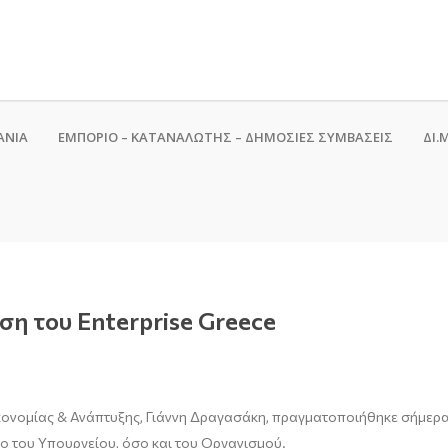
ΑΝΙΑ
ΕΜΠΟΡΙΟ – ΚΑΤΑΝΑΛΩΤΗΣ – ΔΗΜΟΣΙΕΣ ΣΥΜΒΑΣΕΙΣ
ΔΙ.Μ
ση του Enterprise Greece
ονομίας & Ανάπτυξης, Γιάννη Δραγασάκη, πραγματοποιήθηκε σήμερα 
σο του Υπουργείου, όσο και του Οργανισμού.