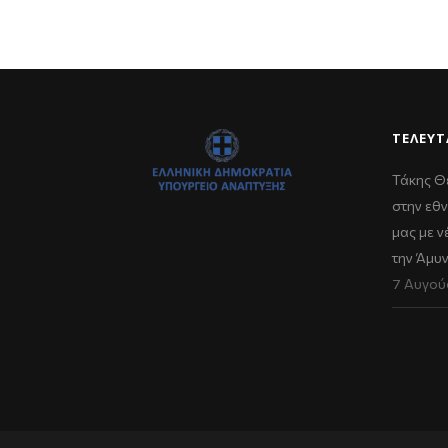
ΤΕΛΕΥΤ
Τάκης Θ
στην εθν
μας με 
την Άμυ
7 Αυγού