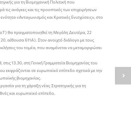
ηγικής για τη Βιομηχανική Πολιτική που
 τις ανάγκες και τις προοπτικές των επιχειρήσεων
ενότητα «Ανταγωνισμός και Κρατικές Ενισχύσεις», στο
s (IoT) θα πραγματοποιηθεί τη Μεγάλη Δευτέρα, 22
 20, αίθουσα 611A). Στον ανοιχτό διάλογο με τους
ροκλήσεις του τομέα, που αναμένεται να μεταμορφώσει
 στις 13.30, στη Γενική Γραμματεία Βιομηχανίας του
που εκφράζονται σε ευρωπαϊκό επίπεδο σχετικά με την
ρωπαϊκής βιομηχανίας.
ργασία για τη χάραξη νέας Στρατηγικής για τη
εθνές και ευρωπαϊκό επίπεδο.