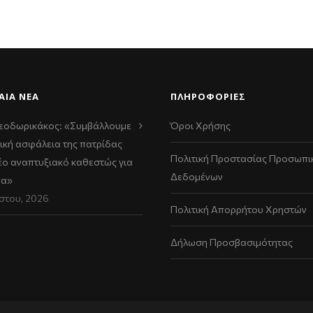
ΑΊΑ ΝΈΑ
ΠΛΗΡΟΦΟΡΙΕΣ
εοδωρικάκος: «Συμβάλλουμε
Όροι Χρήσης
ική ασφάλεια της πατρίδας
Πολιτική Προστασίας Προσωπι
νέο αναπτυξιακό καθεστώς για
Δεδομένων
να»
στου, 2026
Πολιτική Απορρήτου Χρηστών
Δήλωση Προσβασιμότητας