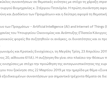
κύκλος συναντήσεων σε θεματικές ενότητες με στόχο τη χάραξη στρατ
υργού Βιομηχανίας κ. Στέργιου Πιτσιόρλα. Η πρώτη συνάντηση αφορά
νη και Διαδίκτυο των Πραγμάτων» και η δεύτερη αφορά τη θεματική 
ο των Πραγμάτων – Artificial Intelligence (AI) and Internet of Thing
μηχανίας του Υπουργείου Οικονομίας και Ανάπτυξης (Πλατεία Κάνιγγος
ονικούς φορείς θα συζητηθούν οι ανάγκες, οι δυνατότητες και οι π
.
νισμός και Κρατικές Ενισχύσεις», τη Μεγάλη Τρίτη, 23 Απριλίου 2019,
ος 20, αίθουσα 611A). Η συζήτηση θα γίνει στο πλαίσιο την θέσεων 
ές ενισχύσεις με στόχο την προώθηση της ανταγωνιστικότητας της ευ
ου που ξεκίνησε στις 22 Μαρτίου 2019 με την ημερίδα με θέμα «Συνε
ιρά εξειδικευμένων συναντήσεων για σημαντικά τρέχοντα θέματα σε δι