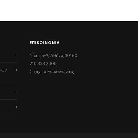
ΕΠΙΚΟΙΝΩΝΊΑ
Νίκης 5-7, Αθήνα, 10180
210 333 2000
κών
Στοιχεία Επικοινωνίας