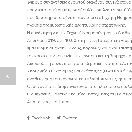
Με δυο συναντήσεις ανοιχτού διαλόγου συνεχίζεται ο 
πραγματοποιείται με πρωτοβουλία του Αναπληρωτή Υπο
που δραστηριοποιούνται στον τομέα «Τεχνητή Νοημοσύ
πλαίσιο της ευρωπαϊκής αναπτυξιακής στρατηγικής.
Η συνάντηση για την Τεχνητή Νοημοσύνη και το Διαδίκτυ
Απριλίου 2019
,
στις 10.00, στη Γενική Γραμματεία Βιο
εμπλεκόμενους κοινωνικούς, παραγωγικούς και επιστημ
τον κόσμο, την κοινωνία, την εργασία και τη βιομηχανία
Ακολουθεί η συνάντηση για τη θεματική ενότητα «Ανταγω
Υπουργείου Οικονομίας και Ανάπτυξης (Πλατεία Κάνιγγ
αναθεώρηση του κανονιστικού πλαισίου για τις κρατικ
Οι συναντήσεις διοργανώνονται στο πλαίσιο του διαλόγ
Βιομηχανική Πολιτική» και είναι ενταγμένες σε μια σε
Από το Γραφείο Τύπου
Facebook
Twitter