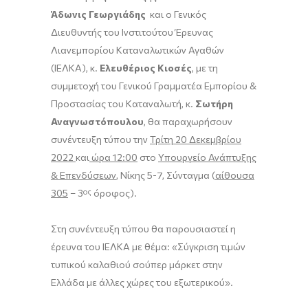
Άδωνις Γεωργιάδης
και ο Γενικός
Διευθυντής του Ινστιτούτου Έρευνας
Λιανεμπορίου Καταναλωτικών Αγαθών
(ΙΕΛΚΑ), κ.
Ελευθέριος Κιοσές
, με τη
συμμετοχή του Γενικού Γραμματέα Εμπορίου &
Προστασίας του Καταναλωτή, κ.
Σωτήρη
Αναγνωστόπουλου
, θα παραχωρήσουν
συνέντευξη τύπου την
Τρίτη 20 Δεκεμβρίου
2022
και
ώρα 12:00
στο
Υπουργείο Ανάπτυξης
& Επενδύσεων
, Νίκης 5-7, Σύνταγμα (
αίθουσα
305
– 3
ος
όροφος).
Στη συνέντευξη τύπου θα παρουσιαστεί η
έρευνα του ΙΕΛΚΑ με θέμα: «Σύγκριση τιμών
τυπικού καλαθιού σούπερ μάρκετ στην
Ελλάδα με άλλες χώρες του εξωτερικού».