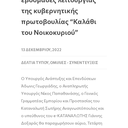
της κυβερνητικής
πρωτοβουλίας “Καλάθι
του Νοικοκυριού”
13 ΔΕΚΕΜΒΡΊΟΥ, 2022
ΔΕΛΤΊΑ ΤΎΠΟΥ
,
ΟΜΙΛΊΕΣ - ΣΥΝΕΝΤΕΎΞΕΙΣ
O Υπουργός Ανάπτυξης και Επενδύσεων
Άδωνις Γεωργιάδης
, ο Αναπληρωτής
Υπουργός
Νίκος Παπαθανάσης
, ο Γενικός
Γραμματέας Εμπορίου και Προστασίας του
Καταναλωτή
Σωτήρης Αναγνωστόπουλος
και
ο υπεύθυνος του e-ΚΑΤΑΝΑΛΩΤΗΣ
Γιάννης
Δοξαράς
θα παραχωρήσουν αύριο, Τετάρτη