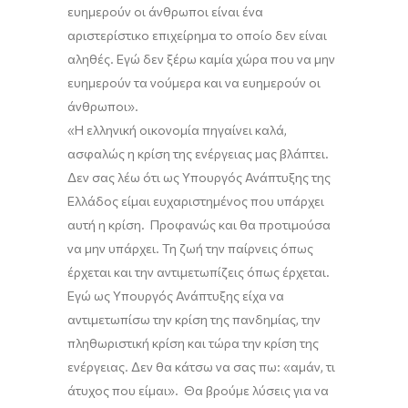
ευημερούν οι άνθρωποι είναι ένα
αριστερίστικο επιχείρημα το οποίο δεν είναι
αληθές. Εγώ δεν ξέρω καμία χώρα που να μην
ευημερούν τα νούμερα και να ευημερούν οι
άνθρωποι
»
.
«Η
ελληνική οικονομία πηγαίνει καλά,
ασφαλώς η κρίση της ενέργειας μας βλάπτει.
Δεν σας λέω ότι ως Υπουργός Ανάπτυξης της
Ελλάδος είμαι ευχαριστημένος που υπάρχει
αυτή η κρίση.
Προφανώς και θ
α προτιμούσα
να μην υπάρχει
.
Τ
η ζωή την παίρνεις όπως
έρχεται και την αντιμετωπίζεις όπως έρχεται.
Ε
γώ ως Υπουργός Ανάπτυξης είχα να
αντιμετωπίσω την κρίση της πανδημίας, την
πληθωριστική κρίση και τώρα την κρίση της
ενέργειας.
Δεν θα κάτσω να σας πω
: «
αμάν
,
τι
άτυχος που είμαι
»
. Θα βρούμε λύσεις για να