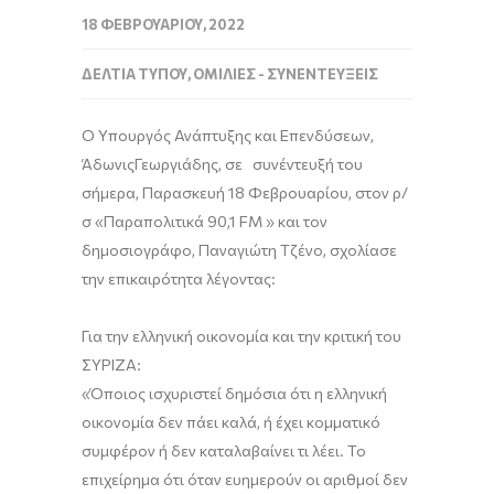
18 ΦΕΒΡΟΥΑΡΊΟΥ, 2022
ΔΕΛΤΊΑ ΤΎΠΟΥ
,
ΟΜΙΛΊΕΣ - ΣΥΝΕΝΤΕΎΞΕΙΣ
Ο Υπουργός Ανάπτυξης και Επενδύσεων,
Άδωνις
Γεωργιάδης
, σε συνέντευξή του
σήμερα, Παρασκευή 18 Φεβρουαρίου, στον ρ/
σ «Παραπολιτικά
90,1
FM
» και τον
δημοσιογράφο, Παναγιώτη
Τζένο
, σχολίασε
την επικαιρότητα λέγοντας:
Για την ελληνική οικονομία και την κριτική του
ΣΥΡΙΖΑ:
«Ό
ποιος ισχυριστεί δημόσια ότι η ελληνική
οικονομία δεν πάει καλά, ή έχει κομματικό
συμφέρον ή δεν καταλαβαίνει τι λέει.
Τ
ο
επιχείρημα ότι όταν ευημερούν οι αριθμοί δεν