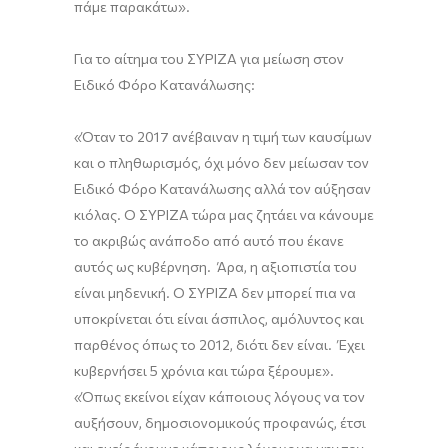
πάμε παρακάτω
»
.
Για το αίτημα του ΣΥΡΙΖΑ για με
ίωση
στον
Ε
ιδικό
Φ
όρο
Κ
ατανάλωσης
:
«Ό
ταν το 2017 ανέβαιν
αν
η τιμή των καυσίμων
και ο πληθωρισμός,
όχι μόνο δεν μείωσαν τον
Ε
ιδικό
Φ
όρο
Κ
ατανάλωσης αλλά τον αύξησαν
κιόλας.
Ο ΣΥΡΙΖΑ
τώρα
μας ζητάει να κάνουμε
το ακριβώς ανάποδο από αυτό που έκανε
αυτός ως κυβέρνηση. Άρα
,
η αξιοπιστία του
είναι μηδενική. Ο ΣΥΡΙΖΑ δεν
μπορεί πια να
υποκρίνεται ότι είναι άσπιλος, αμόλυντος και
παρθένος όπως το 2012
,
διότι δεν είναι. Έχει
κυβερνήσει 5 χρόνια και τώρα ξέρουμε
»
.
«Όπως
εκείνοι είχαν κάποιους λόγους να τον
αυξήσουν, δημοσιονομικούς προφανώς
, έτσι