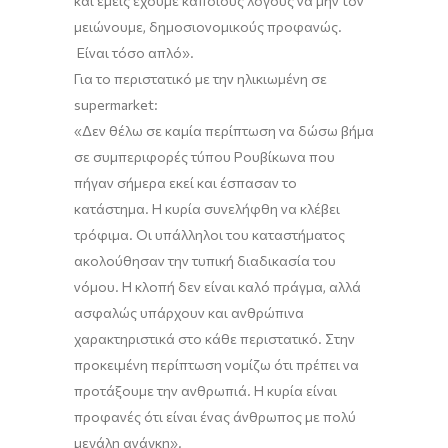
και εμείς έχουμε κάποιους λόγους να μην τον
μειώνουμε
,
δημοσιονομικούς προφανώς.
Είναι τόσο απλό
».
Για το περιστατικό με την ηλικιωμένη σε
supermarket
:
«Δεν θέλω σε καμία περίπτωση να δώσω βήμα
σε συμπεριφορές τύπου
Ρουβίκωνα
που
πήγαν σήμερα εκεί και έσπασαν το
κατάστημα. Η κυρία συνελήφθη να κλέβει
τρόφιμα. Οι υπάλληλοι του καταστήματος
ακολούθησαν την τυπική διαδικασία του
νόμου. Η κλοπή δεν είναι καλό πράγμα, αλλά
ασφαλώς υπάρχουν και ανθρώπινα
χαρακτηριστικά στο κάθε περιστατικό. Στην
προκειμένη περίπτωση νομίζω ότι πρέπει να
προτάξουμε την ανθρωπιά. Η κυρία είναι
προφανές ότι είναι ένας άνθρωπος με πολύ
μεγάλη ανάγκη».