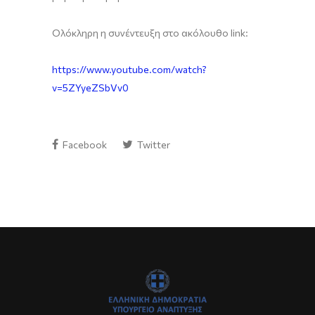
Ολόκληρη η
συνέντευξη
στο ακόλουθο
link
:
https://www.youtube.com/watch?
v=5ZYyeZSbVv0
Facebook
Twitter