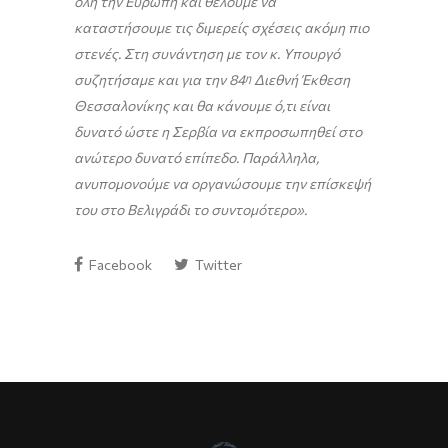
όλη την Ευρώπη και θέλουμε να
καταστήσουμε τις διμερείς σχέσεις ακόμη πιο
στενές. Στη συνάντηση με τον κ. Υπουργό
συζητήσαμε και για την 84
η
Διεθνή Έκθεση
Θεσσαλονίκης και θα κάνουμε ό,τι είναι
δυνατό ώστε η Σερβία να εκπροσωπηθεί στο
ανώτερο δυνατό επίπεδο. Παράλληλα,
ανυπομονούμε να οργανώσουμε την επίσκεψή
του στο Βελιγράδι το συντομότερο».
Facebook
Twitter