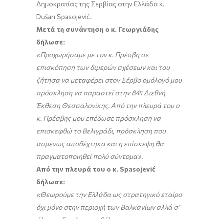
Δημοκρατίας της Σερβίας στην Ελλάδα κ.
Dušan Spasojević.
Μετά τη συνάντηση ο κ. Γεωργιάδης
δήλωσε:
«Προχωρήσαμε με τον κ. Πρέσβη σε
επισκόπηση των διμερών σχέσεων και του
ζήτησα να μεταφέρει στον Σέρβο ομόλογό μου
πρόσκληση να παραστεί στην 84
η
Διεθνή
Έκθεση Θεσσαλονίκης. Από την πλευρά του ο
κ. Πρέσβης μου επέδωσε πρόσκληση να
επισκεφθώ το Βελιγράδι, πρόσκληση που
ασμένως αποδέχτηκα και η επίσκεψη θα
πραγματοποιηθεί πολύ σύντομα».
Από την πλευρά του ο κ. Spasojević
δήλωσε:
«Θεωρούμε την Ελλάδα ως στρατηγικό εταίρο
όχι μόνο στην περιοχή των Βαλκανίων αλλά σ’