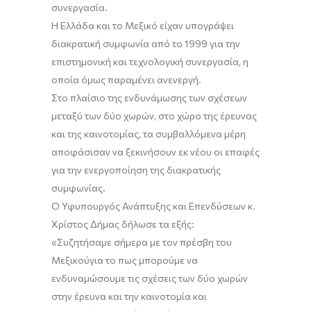
συνεργασία.
Η Ελλάδα και το Μεξικό είχαν υπογράψει
διακρατική συμφωνία από το 1999 για την
επιστημονική και τεχνολογική συνεργασία, η
οποία όμως παραμένει ανενεργή.
Στο πλαίσιο της ενδυνάμωσης των σχέσεων
μεταξύ των δύο χωρών, στο χώρο της έρευνας
και της καινοτομίας, τα συμβαλλόμενα μέρη
αποφάσισαν να ξεκινήσουν εκ νέου οι επαφές
για την ενεργοποίηση της διακρατικής
συμφωνίας.
Ο Υφυπουργός Ανάπτυξης και Επενδύσεων κ.
Χρίστος Δήμας δήλωσε τα εξής:
«
Συζητήσαμε σήμερα με τον πρέσβη του
Μεξικ
ού
για το πως μπορούμε να
ενδυναμώσουμε τις σχέσεις των δύο χωρών
στην έρευνα και την καινοτομία και