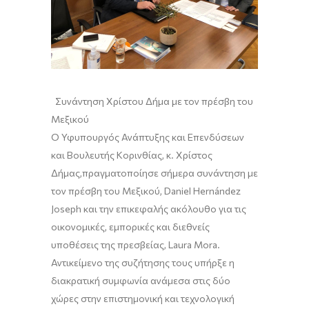
Συνάντηση Χρίστου Δήμα με τον πρέσβη του
Μεξικ
ού
Ο Υφυπουργός Ανάπτυξης και Επενδύσεων
και Βουλευτής Κορινθίας, κ.
Χρίστος
Δήμας,
πραγματοποίησε σήμερα συνάντηση με
τον πρέσβη του Μεξικ
ού
,
Daniel Hernández
Joseph
και την επικεφαλής ακόλουθο για τις
οικονομικές, εμπορικές και διεθνείς
υποθέσεις της πρεσβείας
,
Laura Mora.
Αντικείμενο της συζήτησης τους υπήρξε η
διακρατική συμφωνία ανάμεσα στις δύο
χώρες στην επιστημονική και τεχνολογική