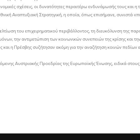
κονομικές σχέσεις, οι δυνατότητες περαιτέρω ενδυνάμωσής τους και 
θνική Αναπτυξιακή Στρατηγική, η οποία, όπως επισήμανε, συνιστά «π
βελτίωση του επιχειρηματικού περιβάλλοντος, τη διευκόλυνση της παρ
μόνων, την αντιμετώπιση των κοινωνικών συνεπειών της κρίσης και τη
 και η Πρέσβης συζήτησαν ακόμη για την αναζήτηση κοινών πεδίων 
χόμενης Αυστριακής Προεδρίας της Ευρωπαϊκής Ένωσης, ειδικά στου