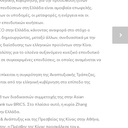
λληνικής κυβέρνησης για την προσέλκυση ξένων
ν επενδύσεων στη Ελλάδα είναι αμοιβαία επωφελής.
ων οι υποδομές, οι μεταφορές, η ενέργεια και οι
ν επενδυτικών κινήσεων.
CO στην Ελλάδα, κάνοντας αναφορά στο στόχο ο
, δημιουργώντας, μεταξύ άλλων, συνδυαστικά με την
ης διείσδυσης των ελληνικών προϊόντων στην Κίνα.
λύτης για το ολοένα αυξανόμενο κινεζικό επενδυτικό
σε συγκεκριμένες επενδύσεις, οι οποίες αναμένεται να
επίκειται η συγκρότηση της Αναπτυξιακής Τράπεζας,
αι από την ελληνική κυβέρνηση στο επίπεδο της
 των διαδικασιών συμμετοχής της στην Asian
ank των BRICS. Στο πλαίσιο αυτό, η κυρία Zhang
ην Ελλάδα.
 Ανάπτυξης και της Πρεσβείας της Κίνας στην Αθήνα,
ης, η Πρέσβης της Κίνας προσκάλεσε τον κ.