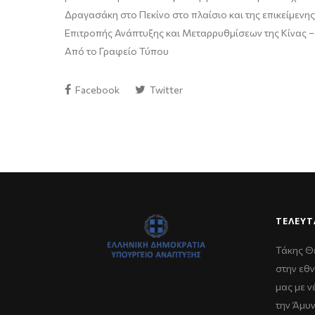
Δραγασάκη στο Πεκίνο στο πλαίσιο και της επικείμενη
Επιτροπής Ανάπτυξης και Μεταρρυθμίσεων της Κίνας 
Από το Γραφείο Τύπου
Facebook
Twitter
ΤΕΛΕΥΤ
Τάκης Θ
στην εθν
μας με 
την Άμυ