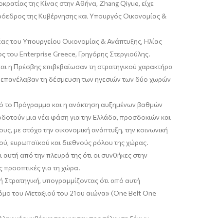
κρατίας της Κίνας στην Αθήνα, Zhang Qiyue, είχε
πρόεδρος της Κυβέρνησης και Υπουργός Οικονομίας &
έας του Υπουργείου Οικονομίας & Ανάπτυξης, Ηλίας
 του Enterprise Greece, Γρηγόρης Στεργιούλης.
και η Πρέσβης επιβεβαίωσαν τη στρατηγικού χαρακτήρα
ι επανέλαβαν τη δέσμευση των ηγεσιών των δύο χωρών
πό το Πρόγραμμα και η ανάκτηση αυξημένων βαθμών
οδοτούν μια νέα φάση για την Ελλάδα, προσδοκιών και
υς, με στόχο την οικονομική ανάπτυξη, την κοινωνική
ού, ευρωπαϊκού και διεθνούς ρόλου της χώρας.
 αυτή από την πλευρά της ότι οι συνθήκες στην
ς προοπτικές για τη χώρα.
 Στρατηγική, υπογραμμίζοντας ότι από αυτή
όμο του Μεταξιού του 21ου αιώνα» (One Belt One