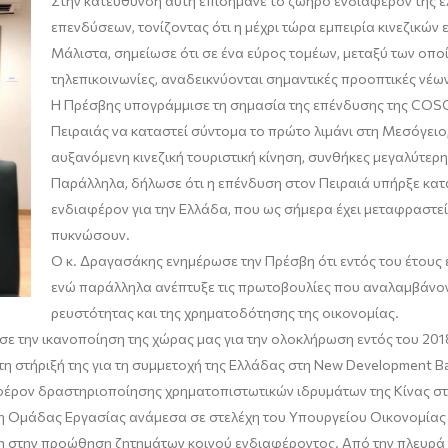
Στην κατεύθυνση αυτή επισήμανε το ζωηρό ενδιαφέρον της ε
επενδύσεων, τονίζοντας ότι η μέχρι τώρα εμπειρία κινεζικώ
Μάλιστα, σημείωσε ότι σε ένα εύρος τομέων, μεταξύ των οποί
τηλεπικοινωνίες, αναδεικνύονται σημαντικές προοπτικές νέω
Η Πρέσβης υπογράμμισε τη σημασία της επένδυσης της COS
Πειραιάς να καταστεί σύντομα το πρώτο λιμάνι στη Μεσόγειο
αυξανόμενη κινεζική τουριστική κίνηση, συνθήκες μεγαλύτερ
Παράλληλα, δήλωσε ότι η επένδυση στον Πειραιά υπήρξε κατα
ενδιαφέρον για την Ελλάδα, που ως σήμερα έχει μεταφραστεί 
πυκνώσουν.
Ο κ. Δραγασάκης ενημέρωσε την Πρέσβη ότι εντός του έτους 
ενώ παράλληλα ανέπτυξε τις πρωτοβουλίες που αναλαμβάνοντ
ρευστότητας και της χρηματοδότησης της οικονομίας.
ε την ικανοποίηση της χώρας μας για την ολοκλήρωση εντός του 2018
 τη στήριξή της για τη συμμετοχή της Ελλάδας στη New Development B
φέρον δραστηριοποίησης χρηματοπιστωτικών ιδρυμάτων της Κίνας στ
 Ομάδας Εργασίας ανάμεσα σε στελέχη του Υπουργείου Οικονομίας &
η στην προώθηση ζητημάτων κοινού ενδιαφέροντος. Από την πλευρά τ