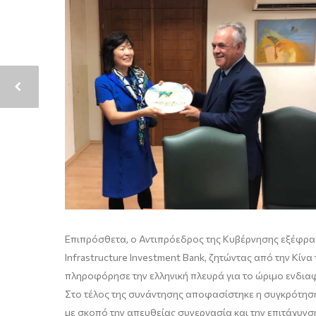
Επιπρόσθετα, ο Αντιπρόεδρος της Κυβέρνησης εξέφρασ
Infrastructure Investment Bank, ζητώντας από την Κίνα
πληροφόρησε την ελληνική πλευρά για το ώριμο ενδια
Στο τέλος της συνάντησης αποφασίστηκε η συγκρότηση
με σκοπό την απευθείας συνεργασία και την επιτάχυνσ