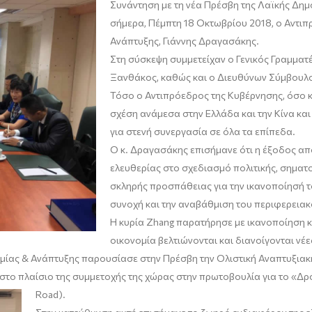
Συνάντηση με τη νέα Πρέσβη της Λαϊκής Δημο
σήμερα, Πέμπτη 18 Οκτωβρίου 2018, ο Αντι
Ανάπτυξης, Γιάννης Δραγασάκης.
Στη σύσκεψη συμμετείχαν ο Γενικός Γραμματ
Ξανθάκος, καθώς και ο Διευθύνων Σύμβουλος
Τόσο ο Αντιπρόεδρος της Κυβέρνησης, όσο 
σχέση ανάμεσα στην Ελλάδα και την Κίνα κα
για στενή συνεργασία σε όλα τα επίπεδα.
Ο κ. Δραγασάκης επισήμανε ότι η έξοδος α
ελευθερίας στο σχεδιασμό πολιτικής, σηματ
σκληρής προσπάθειας για την ικανοποίησή το
συνοχή και την αναβάθμιση του περιφερειακ
Η κυρία Zhang παρατήρησε με ικανοποίηση κι
οικονομία βελτιώνονται και διανοίγονται νέε
ίας & Ανάπτυξης παρουσίασε στην Πρέσβη την Ολιστική Αναπτυξιακή
στο πλαίσιο της συμμετοχής της χώρας στην πρωτοβουλία για το «Δρ
Road).