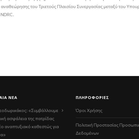
ς αναθεώρησης του Τριετούς Πλαισίου Συνεργασίας μεταξύ του Υπουρ
– NDRC.
ΑΊΑ ΝΈΑ
ΠΛΗΡΟΦΟΡΙΕΣ
εοδωρικάκος: «Συμβάλλουμε
Όροι Χρήσης
ική ασφάλεια της πατρίδας
Πολιτική Προστασίας Προσωπι
νέο αναπτυξιακό καθεστώς για
Δεδομένων
να»