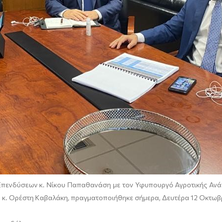
ενδύσεων κ. Νίκου Παπαθανάση με τον Υφυπουργό Αγροτικής Ανάπ
Τ, κ. Ορέστη Καβαλάκη, πραγματοποιήθηκε σήμερα, Δευτέρα 12 Οκτω