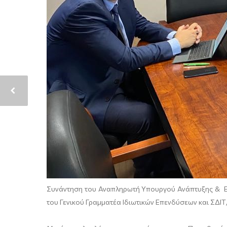
Συνάντηση του Αναπληρωτή Υπουργού Ανάπτυξης & Επ
του Γενικού Γραμματέα Ιδιωτικών Επενδύσεων και ΣΔΙ