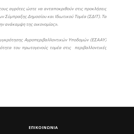
τους αγρότες ώστε να ανταποκριθούν στις προκλήσεις
ν Σύμπραξης Δημοσίου και Ιδιωτικού Τομέα (ΣΔΙΤ). Τα
την ανάκαμψη της οικονομίας».
συγκρότησης Αγροπεριβαλλοντικών Υποδομών (ΕΣΑΑΥ)
ότητα του πρωτογενούς τομέα στις περιβαλλοντικές
ΕΠΙΚΟΙΝΩΝΊΑ