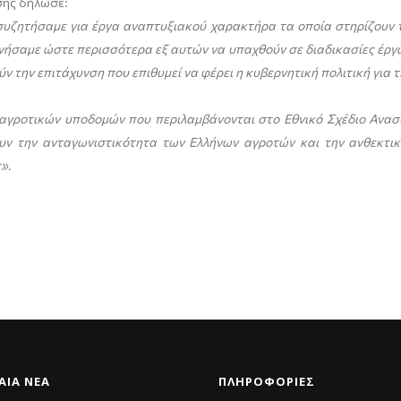
σης δήλωσε:
υζητήσαμε για έργα αναπτυξιακού χαρακτήρα τα οποία στηρίζουν 
ήσαμε ώστε περισσότερα εξ αυτών να υπαχθούν σε διαδικασίες έργω
 την επιτάχυνση που επιθυμεί να φέρει η κυβερνητική πολιτική για 
αγροτικών υποδομών που περιλαμβάνονται στο Εθνικό Σχέδιο Ανα
υν την ανταγωνιστικότητα των Ελλήνων αγροτών και την ανθεκτικ
».
ΑΊΑ ΝΈΑ
ΠΛΗΡΟΦΟΡΙΕΣ