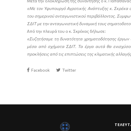
Μετά την ολοκλήρωση της συνάντησης ο κ. Παπαθανά
«Με τον Υφυπουργό Αγροτικής Ανάπτυξης κ. Σκρέκα σ
του σημερινού ανταγωνιστικού περιβάλλοντος. Συμφων
ΣΔΙΤ με την ανταγωνιστική δυναμική τους σηματοδοτούν
Από την πλευρά του ο κ. Σκρέκας δήλωσε:
«Συζητήσαμε τη δυνατότητα χρηματοδότησης έργων 
μέσα από σχήματα ΣΔΙΤ. Τα έργα αυτά θα ενισχύσο
προκλήσεις από τις επιπτώσεις της κλιματικής αλλαγής
Facebook
Twitter
ΤΕΛΕΥΤ