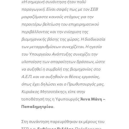
«Η σημερινή συνάντηση ήταν πολύ
παραγωγική. Είναι σαφές πως με τον ΣΕΒ
μοιραζόμαστε κοινούς στόχους για την
περαιτέρω βελτίωση του επιχειρηματικού
περιβάλλοντος και την ενίσχυση της
βιομηχανικής βάσης της χώρας. Η διαδικασία
των μεταρρυθμίσεων συνεχίζεται. Η ηγεσία
του Υπουργείου Ανάπτυξης συνεχίζει την
υλοποίηση των απαραίτητων δράσεων, ώστε
να αυξηθεί η συμβολή της βιομηχανίας στο
Α.Ε.Π. και να αυξηθούν οι θέσεις εργασίας,
όπως έχει δηλώσει και ο Πρωθυπουργός μας,
Κυριάκος Μητσοτάκης»
, είπε στην
τοποθέτησή της η Υφυπουργός
Άννα Μάνη –
Παπαδημητρίου
.
Στη συνάντηση παρευρέθηκαν εκ μέρους του
ΣΕΒ ο
κ. Ευθύμιος Βιδάλης
, Πρόεδρος της