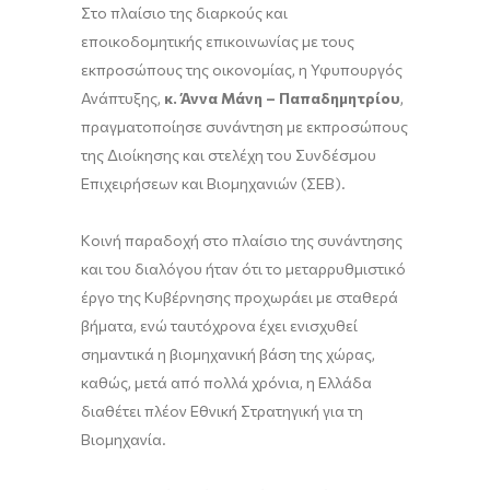
Στο πλαίσιο της διαρκούς και
εποικοδομητικής επικοινωνίας με τους
εκπροσώπους της οικονομίας, η Υφυπουργός
Ανάπτυξης,
κ. Άννα Μάνη – Παπαδημητρίου
,
πραγματοποίησε συνάντηση με εκπροσώπους
της Διοίκησης και στελέχη του Συνδέσμου
Επιχειρήσεων και Βιομηχανιών (ΣΕΒ).
Κοινή παραδοχή στο πλαίσιο της συνάντησης
και του διαλόγου ήταν ότι το μεταρρυθμιστικό
έργο της Κυβέρνησης προχωράει με σταθερά
βήματα, ενώ ταυτόχρονα έχει ενισχυθεί
σημαντικά η βιομηχανική βάση της χώρας,
καθώς, μετά από πολλά χρόνια, η Ελλάδα
διαθέτει πλέον Εθνική Στρατηγική για τη
Βιομηχανία.