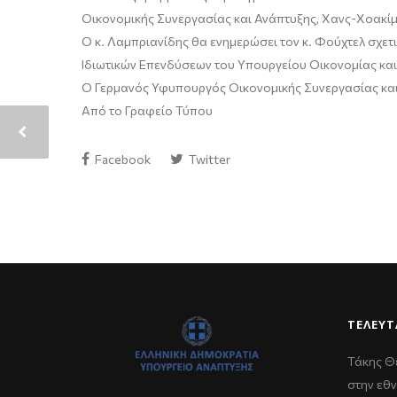
Οικονομικής Συνεργασίας και Ανάπτυξης, Χανς-Χοακίμ
Ο κ. Λαμπριανίδης θα ενημερώσει τον κ. Φούχτελ σχετι
Ιδιωτικών Επενδύσεων του Υπουργείου Οικονομίας και
Ο Γερμανός Υφυπουργός Οικονομικής Συνεργασίας και 
Από το Γραφείο Τύπου
Facebook
Twitter
ΤΕΛΕΥΤ
Τάκης Θ
στην εθν