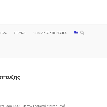
.Ε.Α.
ΕΡΕΥΝΑ
ΨΗΦΙΑΚΈΣ ΥΠΗΡΕΣΊΕΣ
άπτυξης
 και ώρα 13.00, με τον Γερμανό Υφυπουργό