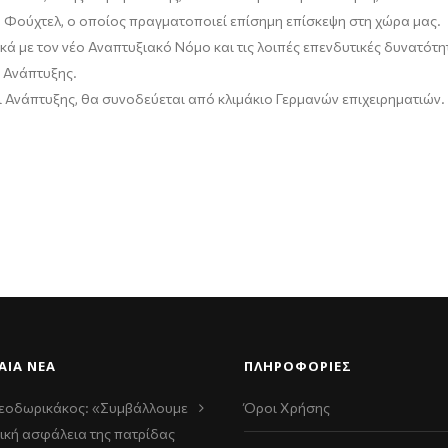
 Φούχτελ, ο οποίος πραγματοποιεί επίσημη επίσκεψη στη χώρα μας.
κά με τον νέο Αναπτυξιακό Νόμο και τις λοιπές επενδυτικές δυνατότη
 Ανάπτυξης.
Ανάπτυξης, θα συνοδεύεται από κλιμάκιο Γερμανών επιχειρηματιών.
ΑΊΑ ΝΈΑ
ΠΛΗΡΟΦΟΡΙΕΣ
εοδωρικάκος: «Συμβάλλουμε
Όροι Χρήσης
ική ασφάλεια της πατρίδας