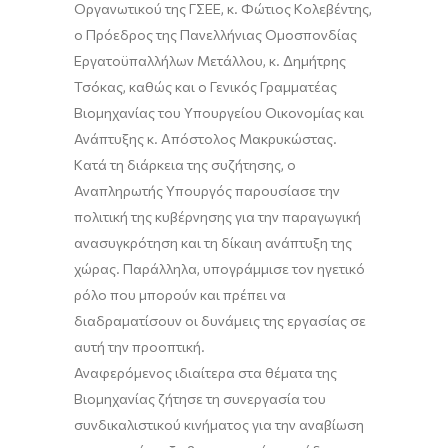
Οργανωτικού της ΓΣΕΕ, κ. Φώτιος Κολεβέντης,
ο Πρόεδρος της Πανελλήνιας Ομοσπονδίας
Εργατοϋπαλλήλων Μετάλλου, κ. Δημήτρης
Τσόκας, καθώς και ο Γενικός Γραμματέας
Βιομηχανίας του Υπουργείου Οικονομίας και
Ανάπτυξης κ. Απόστολος Μακρυκώστας.
Κατά τη διάρκεια της συζήτησης, ο
Αναπληρωτής Υπουργός παρουσίασε την
πολιτική της κυβέρνησης για την παραγωγική
ανασυγκρότηση και τη δίκαιη ανάπτυξη της
χώρας. Παράλληλα, υπογράμμισε τον ηγετικό
ρόλο που μπορούν και πρέπει να
διαδραματίσουν οι δυνάμεις της εργασίας σε
αυτή την προοπτική.
Αναφερόμενος ιδιαίτερα στα θέματα της
Βιομηχανίας ζήτησε τη συνεργασία του
συνδικαλιστικού κινήματος για την αναβίωση