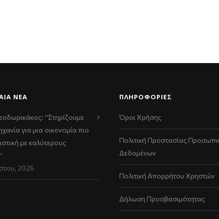
ΑΊΑ ΝΈΑ
ΠΛΗΡΟΦΟΡΙΕΣ
εοδωρικάκος: “Στηρίζουμε
Όροι Χρήσης
ηχανία για μια οικονομία πιο
Πολιτική Προστασίας Προσωπι
ιστική με καλύτερους
Δεδομένων
”
στου, 2026
Πολιτική Απορρήτου Χρηστών
Δήλωση Προσβασιμότητας