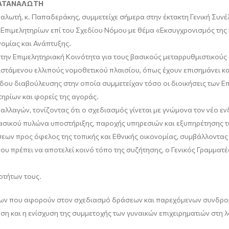
ΚΑΤΑΝΑΛΩΤΗ
αλωτή, κ. Παπαδεράκης, συμμετείχε σήμερα στην έκτακτη Γενική Συν
Επιμελητηρίων επί του Σχεδίου Νόμου με θέμα «Εκσυγχρονισμός της 
ομίας και Ανάπτυξης.
 την Επιμελητηριακή Κοινότητα για τους βασικούς μεταρρυθμιστικού
τάμενου ελλιπούς νομοθετικού πλαισίου, όπως έχουν επισημάνει και 
όδου διαβούλευσης στην οποία συμμετείχαν τόσο οι διοικήσεις των Ε
ηρίων και φορείς της αγοράς.
 αλλαγών, τονίζοντας ότι ο σχεδιασμός γίνεται με γνώμονα τον νέο 
βασικού πυλώνα υποστήριξης, παροχής υπηρεσιών και εξυπηρέτησης τ
σεων προς όφελος της τοπικής και Εθνικής οικονομίας, συμβάλλοντα
 που πρέπει να αποτελεί κοινό τόπο της συζήτησης, ο Γενικός Γραμμα
οτήτων τους.
ων που αφορούν στον σχεδιασμό δράσεων και παρεχόμενων συνδρο
ση και η ενίσχυση της συμμετοχής των γυναικών επιχειρηματιών στη λ