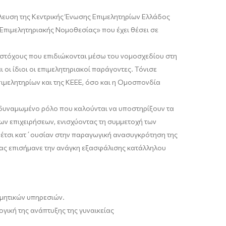
έλευση της Κεντρικής Ένωσης Επιμελητηρίων Ελλάδος
Επιμελητηριακής Νομοθεσίας» που έχει θέσει σε
ς στόχους που επιδιώκονται μέσω του νομοσχεδίου στη
οι ίδιοι οι επιμελητηριακοί παράγοντες. Τόνισε
πιμελητηρίων και της ΚΕΕΕ, όσο και η Ομοσπονδία
ενδυναμωμένο ρόλο που καλούνται να υποστηρίξουν τα
ων επιχειρήσεων, ενισχύοντας τη συμμετοχή των
ς έτσι κατ΄ουσίαν στην παραγωγική ανασυγκρότηση της
τέας επισήμανε την ανάγκη εξασφάλισης κατάλληλου
μητικών υπηρεσιών.
ογική της ανάπτυξης της γυναικείας