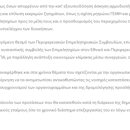
δίως όσων απορρέουν από την κατ’ εξουσιοδότηση άσκηση αρμοδιοτή
 και επίλυση εκκρεμών ζητημάτων, όπως η σχέση μητρώου ΓΕΜΗ και 
λητηρίων προς τα μέλη τους και ο προσδιορισμός του περιεχομένου τ
υτοελέγχου των διοικήσεων.
γόμενο θεσμό των Περιφερειακών Επιμελητηριακών Συμβουλίων, επισ
ουσιαστικής συμβολής των Επιμελητηρίων στον Εθνικό και Περιφερει
Α, με παράλληλη ανάπτυξη οικονομιών κλίμακας μέσω συνεργειών, 
 αναφέρθηκε και στα χρόνια θέματα που σχετίζονται με την οργανωτι
υβέρνηση να τα αντιμετωπίσει αντικαθιστώντας τις νοσηρές καταστά
εκσυγχρονισμού των οργανογραμμάτων και της δρομολόγησης προσλή
ύνολο των προτάσεων που θα κατατεθούν κατά τη διάρκεια της δημόσ
ωνικούς εταίρους όλο το χρονικό διάστημα επεξεργασίας του εν λόγω 