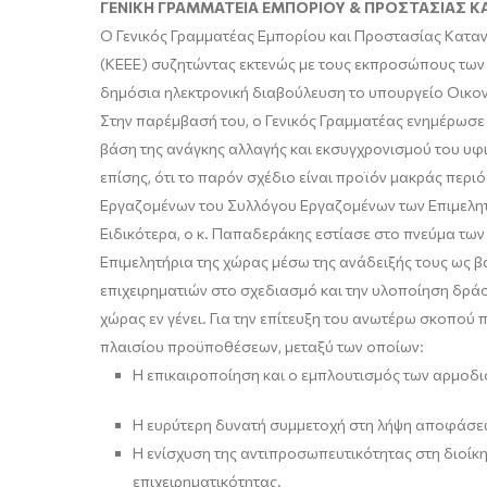
ΓΕΝΙΚΗ ΓΡΑΜΜΑΤΕΙΑ ΕΜΠΟΡΙΟΥ & ΠΡΟΣΤΑΣΙΑΣ 
Ο Γενικός Γραμματέας Εμπορίου και Προστασίας Καταν
(ΚΕΕΕ) συζητώντας εκτενώς με τους εκπροσώπους των 
δημόσια ηλεκτρονική διαβούλευση το υπουργείο Οικον
Στην παρέμβασή του, ο Γενικός Γραμματέας ενημέρωσε
βάση της ανάγκης αλλαγής και εκσυγχρονισμού του υφισ
επίσης, ότι το παρόν σχέδιο είναι προϊόν μακράς περι
Εργαζομένων του Συλλόγου Εργαζομένων των Επιμελητ
Ειδικότερα, ο κ. Παπαδεράκης εστίασε στο πνεύμα των
Επιμελητήρια της χώρας μέσω της ανάδειξής τους ως 
επιχειρηματιών στο σχεδιασμό και την υλοποίηση δρά
χώρας εν γένει. Για την επίτευξη του ανωτέρω σκοπού
πλαισίου προϋποθέσεων, μεταξύ των οποίων:
Η επικαιροποίηση και ο εμπλουτισμός των αρμοδι
Η ευρύτερη δυνατή συμμετοχή στη λήψη αποφάσε
Η ενίσχυση της αντιπροσωπευτικότητας στη διοίκη
επιχειρηματικότητας.