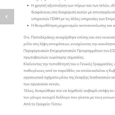
Η χρηστή αξιοποίηση των πόρων και των τελών, ι
διαφάνειας στη διαχείριση αυτών με αποσαφήνιση
υπηρεσιών ΓΕΜΗ με τις άλλες υπηρεσίες των Επιμε
Η θεσμοθέτηση μηχανισμών αυτοανανέωσης και α
Ο κ. Παπαδεράκης αναφέρθηκε επίσης και στο νεοεισα
ρόλο στη λήψη αποφάσεων, ενισχύοντας την ικανότητα 
Περιφερειακών Επιχειρησιακών Προγραμμάτων του ΕΣΠ
πρωτοβουλιών ευρύτερης σημασίας.
Κλείνοντας την τοποθέτησή του ο Γενικός Γραμματέας,
παθογένειες από το παρελθόν, τα οποία καλείται η Κ
οργανωτικά σχήματα μέσω της έναρξης διαδικασιών 
των οργανικών κενών.
Τέλος, δεσμεύθηκε στο να ληφθούν σοβαρά υπόψη το σ
τον γόνιμο ανοιχτό διάλογο που γίνεται με τους κοιν
Από το Γραφείο Τύπου