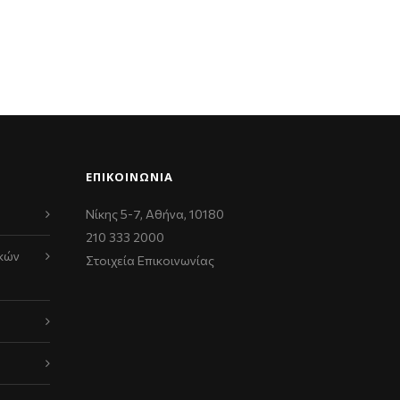
ΕΠΙΚΟΙΝΩΝΊΑ
Νίκης 5-7, Αθήνα, 10180
210 333 2000
κών
Στοιχεία Επικοινωνίας