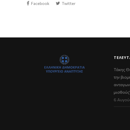
Facebook
Twitter
ΤΕΛΕΥΤ
Τάκης Θ
την βιομ
ανταγων
μισθούς
6 Αυγού