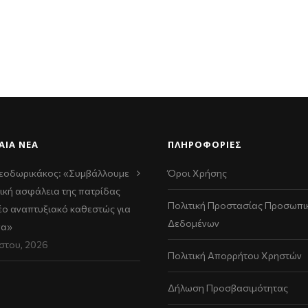
ΑΊΑ ΝΈΑ
ΠΛΗΡΟΦΟΡΙΕΣ
εοδωρικάκος: «Συμβάλλουμε
Όροι Χρήσης
ική ασφάλεια της πατρίδας
Πολιτική Προστασίας Προσωπι
νέο αναπτυξιακό καθεστώς για
Δεδομένων
να»
στου, 2026
Πολιτική Απορρήτου Χρηστών
Δήλωση Προσβασιμότητας