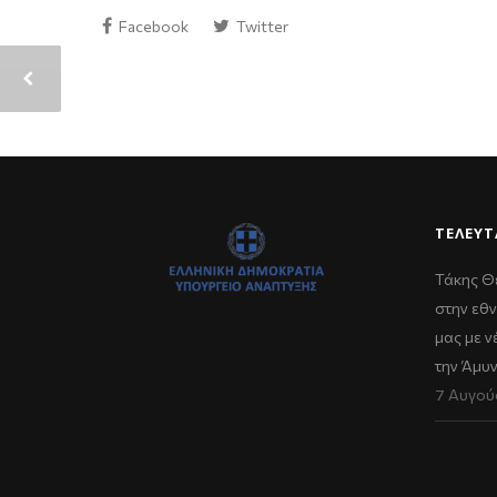
Facebook
Twitter
ΤΕΛΕΥΤ
Τάκης Θ
στην εθν
μας με 
την Άμυ
7 Αυγού