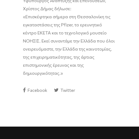
Υφυπουργός Ανάπτυξης και Επενδύσεων,
Χρίστος Δήμας δήλωσε
:
«Επισκέφτηκα
σήμερα
στη Θεσσαλονίκη τις
εγκαταστάσεις της
Pfizer
, το ερευνητικό
κέντρο ΕΚΕΤΑ και το τεχνολογικό μουσείο
ΝΟΗΣΙΣ. Εκεί συναντάμε την Ελλάδα που όλοι
ονειρευόμαστε, την Ελλάδα της
καινοτομίας,
της επιχειρηματικότητας, της άρτιας
επιστημονικής έρευνας και της
δημιουργικότητας.»
Facebook
Twitter