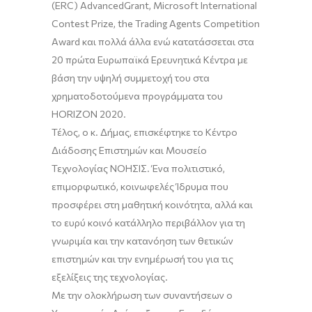
(ERC)
Advanced
Grant
, Microsoft International
Contest
Prize
, the Trading
Agents
Competition
Award
και πολλά άλλα ενώ κατατάσσεται στα
20 πρώτα Ευρωπαϊκά Ερευνητικά Κέντρα με
βάση την υψηλή συμμετοχή του στα
χρηματοδοτούμενα προγράμματα του
HORIZON 2020.
Τέλος, ο κ. Δήμας, επισκέφτηκε τ
ο
Κέντρο
Διάδοσης Επιστημών και Μουσείο
Τεχνολογίας ΝΟΗΣΙΣ
. Έ
να πολιτιστικό,
επιμορφωτικό, κοινωφελές Ίδρυμα που
προσφέρει στη μαθητική κοινότητα, αλλά και
το ευρύ κοινό κατάλληλο περιβάλλον για τη
γνωριμία και την κατανόηση των θετικών
επιστημών και την ενημέρωσή του για τις
εξελίξεις της τεχνολογίας.
Με την ολοκλήρωση των συναντήσεων ο