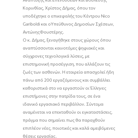
Κορινθίας, Χρίστος Δήμας
, όπου τον
υποδέχτηκε ο
επικεφαλ
ής του Κέντρου
Nico
Gariboldi
και ο
Υπεύθυνο
ς
Δημοσίων Σχέσεων,
Αντώνη
ς
Φουστέρη
ς.
Ο κ. Δήμας, ξεναγήθηκε
στους χώρους όπου
αναπτύσσονται καινοτόμες ψηφιακές και
σύγχρονες τεχνολογικά λύσεις, με
επιστημονική προσέγγιση, που αλλάζουν τις
ζωές των ασθενών.
Η εταιρεία απασχολεί ήδη
πάνω από 200 εργαζόμενους και συμβάλλει
καθοριστικά στο να εργαστούν οι Έλληνες
επιστήμονες στην πατρίδα τους, σε έν
α
ιδανικό εργασιακό περιβάλλον.
Σύντομα
αναμένεται να επεκταθούν οι εγκαταστάσεις,
πράγμα που σημαίνει πως θα παραχθούν
επιπλέον νέες, ποιοτικές και καλά αμειβόμενες
θέσεις εργασίας.