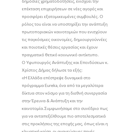
δημόσιες χρηματοδοτήσεις, ενισχύει την
επέκταση επιχειρήσεων σε νέες αγορές
και
προσφέρει
εξατομικευμένες συμβουλές
.
Ο
ρόλο
ς του είναι να υποστηρίξει την ανάπτυξη
πρωτοποριακών καινοτομιών που ενισχύουν
τις παγκόσμιες οικονομίες, δημιουργούν
νέες
και ποιοτικές
θέσεις εργασίας και έχουν
πραγματικό θετικό κοινωνικό αντίκτυπο.
Ο Υφυπουργός Ανάπτυξης και Επενδύσεων κ.
Χρίστος Δήμας
δήλωσε τα εξής:
«
Η
Ελλάδα επέστρεψε δυναμικά στο
πρόγραμμα
Eureka
, ένα από τα μεγαλύτερα
δίκτυα στον κόσμο για τη διεθνή συνεργασία
στην Έρευνα & Ανάπτυξη και την
καινοτομία.
Συμφωνήσαμε στο συνέδριο πως
για να ανταπεξέλθουμε πιο αποτελεσματικά
στις προκλήσεις της εποχής μας, όπως είναι η
κλιματική κρίση, οι ανανεώσιμες πηγές