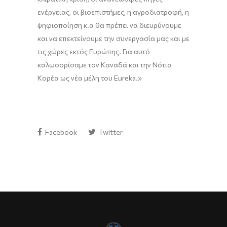
ενέργειας, οι
βιοεπιστήμες
, η
αγροδιατροφή
, η
ψηφιοποίηση
κ.α
θα πρέπει να διευρύνουμε
και να επεκτείνουμε την συνεργασία μας και με
τις χώρες εκτός Ευρώπης. Για αυτό
καλωσορίσαμε τον Καναδά και την Νότια
Κορέα ως νέα μέλη του
Eureka
.»
Facebook
Twitter