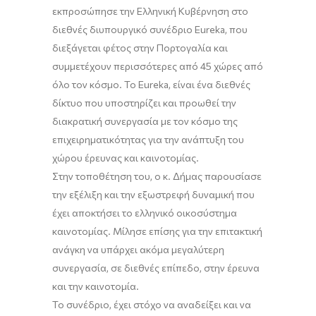
εκπροσώπησε την
Ελληνική
Κυβέρνηση
στο
διεθνές
διυπουργικό
συνέδριο
Eureka
,
που
διεξάγεται φέτος στην
Πορτογαλία
και
σ
υμμετέχουν περισσότερες από
45 χώρες
από
όλο τον κόσμο
.
Το
Eureka
, είναι ένα διεθνές
δίκτυο που υποστηρίζει και προωθεί την
διακρατική
συνεργασία
με τον κόσμο της
επιχειρηματικότητας για την ανάπτυξη του
χώρου
έρευνας
και
καινοτομίας
.
Στην τοποθέτηση του
,
ο κ. Δήμας παρουσίασε
την εξέλιξη και την εξωστρεφή δυναμική που
έχει αποκτήσει το
ελληνικό οικοσύστημα
καινοτομίας
. Μίλησε επίσης για
την επ
ιτακτική
ανάγκη να υπάρχει ακόμα μεγαλύτερη
συνεργασία
, σε διεθνές επίπεδο,
στην έρευνα
και την καινοτομία
.
Το
συνέδριο, έχει στόχο να αναδείξει και να