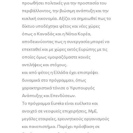
προωθήσει πολιτικές για την προστασία του
περιβάλλοντος, την βιώσιμη ανάπτυξη και την
κυκλική οικονομία. Αξίζει
να σημειωθεί πως
το
δίκτυο
υποδέχτηκε φέτος
και νέες χώρες
όπως ο
Καναδάς
και η
Νότια Κορέα
,
αποδεικνύοντας πως η συνεργασία μπορεί να
επεκταθεί και με χώρες εκτός
Ευρώπης
με τις
οποίες όμως
«
μοιραζόμαστε κοινές
αντιλήψεις και στόχους.
και από φέτος η Ελλάδα έχει επιστρέ
ψει
δυναμικά στο πρόγραμμα»,
όπως
χαρακτηριστικά τόνισε ο Υφυπουργός
Ανάπτυξης και Επενδύσεων.
Το πρόγραμμα
Eureka
είναι ευέλικτο και
ανοιχτό σε νεοφυείς επιχειρήσεις,
Μμ
Ε
,
μεγάλες εταιρείες, ερευνητικούς οργανισμούς
και πανεπιστήμια.
Παρέχει πρόσβαση σε