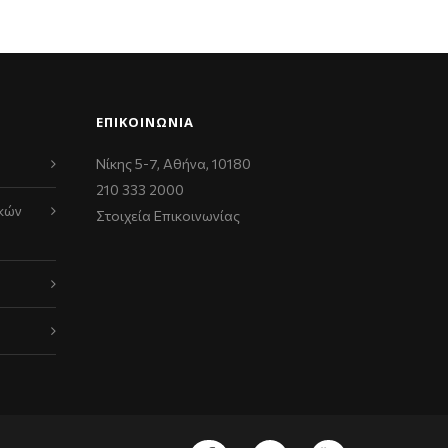
ΕΠΙΚΟΙΝΩΝΊΑ
Νίκης 5-7, Αθήνα, 10180
210 333 2000
κών
Στοιχεία Επικοινωνίας