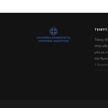
ΤΕΛΕΥΤ
Τάκης Θ
στην εθν
μας με 
την Άμυ
7 Αυγού