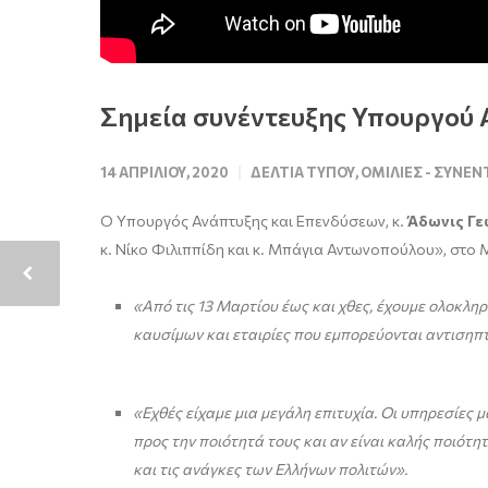
Σημεία συνέντευξης Υπουργού 
14 ΑΠΡΙΛΊΟΥ, 2020
ΔΕΛΤΊΑ ΤΎΠΟΥ
,
ΟΜΙΛΊΕΣ - ΣΥΝΕΝ
Ο Υπουργός Ανάπτυξης και Επενδύσεων, κ.
Άδωνις Γε
κ. Νίκο Φιλιππίδη και κ. Μπάγια Αντωνοπούλου», στο 
«Από τις 13 Μαρτίου έως και χθες, έχουμε ολοκλη
καυσίμων και εταιρίες που εμπορεύονται αντισηπ
«Εχθές είχαμε μια μεγάλη επιτυχία. Οι υπηρεσίες
προς την ποιότητά τους και αν είναι καλής ποιότ
και τις ανάγκες των Ελλήνων πολιτών».