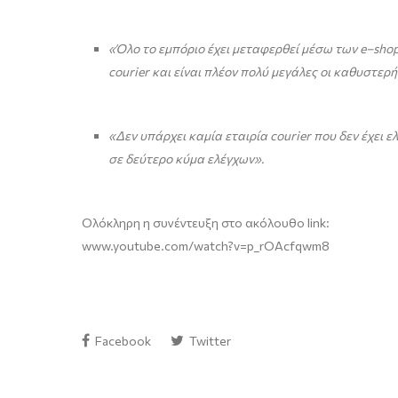
«Όλο το εμπόριο έχει μεταφερθεί μέσω των
e
–
sho
courier
και είναι πλέον πολύ μεγάλες οι καθυστερή
«Δεν υπάρχει καμία εταιρία
courier
που δεν έχει ε
σε δεύτερο κύμα ελέγχων».
Ολόκληρη η συνέντευξη στο ακόλουθο link:
www.youtube.com/watch?v=p_rOAcfqwm8
Facebook
Twitter