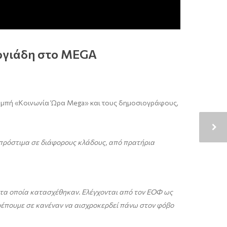
ωργιάδη στο MEGA
κπομπή «Κοινωνία Ώρα Mega» και τους δημοσιογράφους,
ώ πρόστιμα σε διάφορους κλάδους, από πρατήρια
, τα οποία κατασχέθηκαν. Ελέγχονται από τον ΕΟΦ ως
τρέπουμε σε κανέναν να αισχροκερδεί πάνω στον φόβο