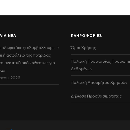
ΑΊΑ ΝΈΑ
ΠΛΗΡΟΦΟΡΙΕΣ
εοδωρικάκος: «Συμβάλλουμε
Όροι Χρήσης
ική ασφάλεια της πατρίδας
Πολιτική Προστασίας Προσωπι
νέο αναπτυξιακό καθεστώς για
Δεδομένων
να»
στου, 2026
Πολιτική Απορρήτου Χρηστών
Δήλωση Προσβασιμότητας