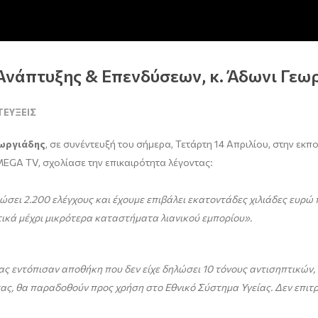
Ανάπτυξης & Επενδύσεων, κ. Άδωνι Γε
ΤΕΎΞΕΙΣ
ωργιάδης
, σε συνέντευξή του σήμερα, Τετάρτη 14 Απριλίου, στην ε
MEGA TV, σχολίασε την επικαιρότητα λέγοντας:
ρώσει 2.200 ελέγχους και έχουμε επιβάλει εκατοντάδες χιλιάδες ευρ
τικά μέχρι μικρότερα καταστήματα λιανικού εμπορίου».
 μας εντόπισαν αποθήκη που δεν είχε δηλώσει 10 τόνους αντισηπτικών
ητας, θα παραδοθούν προς χρήση στο Εθνικό Σύστημα Υγείας. Δεν επι