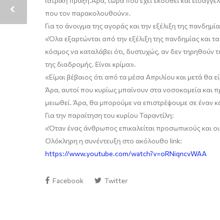
ιατρική πράξη.
Άρα
,
τώρα
που
έχει εκδοθεί και εισαγγελ
που τον παρακολουθούν
».
Για το άνοιγμα της αγοράς
και την εξέλιξη της πανδημί
«
Όλα
εξαρτώνται από την εξέλιξη της πανδημίας και 
κόσμος να καταλάβει ότι
,
δυστυχώς
,
αν δεν τηρηθούν τ
της διαδρομής. Είναι κρίμα
»
.
«
Είμαι βέβαιος ότι από τα μέσα Απριλίου και μετά θα ε
Άρα, αυτοί που κυρίως μπαίνουν στα νοσοκομεία
και
π
μειωθεί. Άρα
,
θα μπορούμε να επιστρέψουμε
σε έναν 
Για την παραίτηση του κυρίου
Ταραντίλη
:
«
Όταν ένας άνθρωπος επικαλείται προσωπικούς και οικ
Ολόκληρη η
συνέντευξη
στο ακόλουθο
link
:
https://www.youtube.com/watch?v=oRNiqncvWAA
Facebook
Twitter