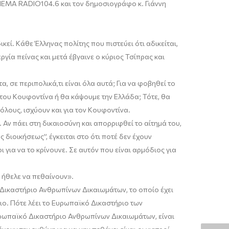
HEMA
RADIO
104.6
και τον δημοσιογράφο κ. Γιάννη
ικεί
.
Κάθε Έλληνας πολίτης που πιστεύει ότι αδικεί
ται
,
ργία πείνας και μετά έβγαινε ο
κύριος
Τσίπρας και
α, σε περιπολικά
,
τι
είναι
όλα
αυτά; Για να φοβηθεί το
 του
Κουφοντίνα
ή θα κάψουμε την Ελλάδα
; Τ
ότε
,
θα
 όλους
, ισχύουν
και για τον
Κουφοντίνα
.
. Α
ν πάει στη δικαιοσύνη και απορριφθεί το αίτημά του
,
ς διοικήσεως
”
,
έγκειται στο ότι ποτέ δεν έχουν
 για να το κρίνουνε. Σε αυτόν που είναι αρμόδιος για
 ήθελε να πεθαίνουν
».
κό Δικαστήριο Ανθρωπίνων Δικαιωμάτων
, το οποίο
έχει
ιο.
Πότε λέει το Ευρωπαϊκό Δικαστήριο των
 Ευρωπαϊκό Δικαστήριο Ανθρωπίνων Δικαιωμάτων, είναι