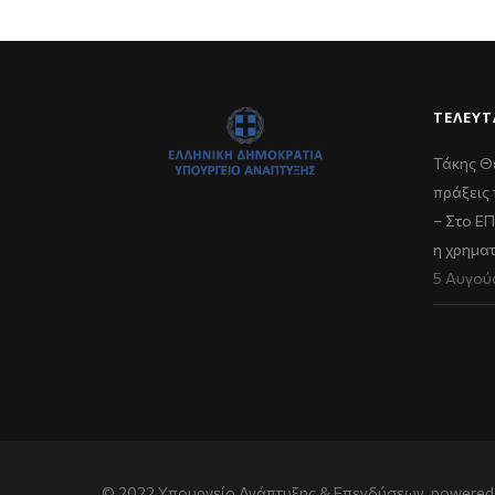
ΤΕΛΕΥΤ
Τάκης Θ
πράξεις 
– Στο Ε
η χρημα
5 Αυγού
© 2022 Υπουργείο Ανάπτυξης & Επενδύσεων, powered