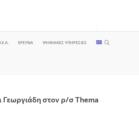
.Ε.Α.
ΕΡΕΥΝΑ
ΨΗΦΙΑΚΈΣ ΥΠΗΡΕΣΊΕΣ
ι Γεωργιάδη στον ρ/σ Thema