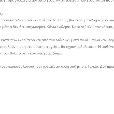
ική παραγγελία για την σίτισή του
,
αν απειλείται η ζωή του
,
αυτοί
που
ας
:
τα πράγματα δεν πάνε και πολύ καλά. Όπως βλέπετε η πανδημία δεν
υπ
α μέτρα δεν θα
υποχωρήσει
.
Κάνω έκκληση. Καταλαβαίνω τον κόσμο, έχ
ίμαστε πολύ καλύτερα και από τον Μάιο και μετά πολύ – πολύ καλύτερ
ροκαλούν
πίεση στο σύστημα υγείας, θα έχουν εμβολιαστεί. Η ασθένε
κάποιο βαθμό
στην κανονική μας ζωή
»
.
ογενειακούς λόγους, δεν χρειάζεται άλλη συζήτηση. Τελεία. Δεν πρέ