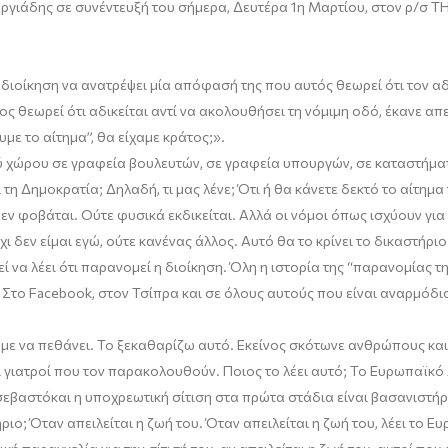
ωργιάδης
σε συνέντευξή του σήμερα,
Δευτέρα 1
η
Μαρτίου
, στ
ον ρ/σ
T
 διοίκηση να ανατρέψει μία απόφασή της που αυτός θεωρεί ότι τον αδ
ιος θεωρ
εί
ότι αδικείται
αντί να ακολουθήσει τη νόμιμη οδό,
έκανε απε
υμε
το αίτημα
”
, θ
α είχαμε κράτος;
»
.
ύ
χώρου σε γραφεία βουλευτών, σε γραφεία υπουργών,
σε
καταστήματ
 τη
Δ
ημοκρατία; Δηλαδή
,
τι μας λένε; Ότι ή θα κάνετε δεκτό το αίτημα
δεν φοβάται.
Ούτε φυσικά
εκδικείται
. Αλλά
οι νόμοι
όπως
ισχύουν για
ι δεν είμαι εγώ,
ούτε κανένας άλλος.
Αυτό θα το κρίνει το δικαστήριο
ί να λέ
ει
ότι παρανομεί η διοίκηση.
Όλη η ιστορία της
“
παρανομίας
τη
 Στο Facebook, στον Τσίπρα
και σε όλους
αυτούς που είναι αναρμόδιοι
υμε να πεθάνει. Το ξεκαθαρίζω αυτό.
Εκείνος
σκότωνε ανθρώπους και
Οι γιατροί που τον παρακολουθούν. Ποιος το λέει αυτό; Το Ευρωπαϊ
 σεβαστό
και
η υποχρεωτική σίτιση στα πρώτα στάδια είναι βασανιστήρ
ήριο;
Όταν απειλείται η ζωή του. Όταν απειλείται η ζωή του, λέει το