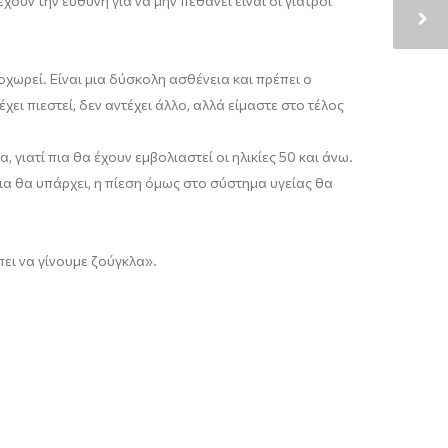
έχουν την ευθύνη για να μην πεθάνε
ι είναι
οι γιατροί
οχωρεί
.
Είναι μια δύσκολη ασθένεια και πρέπει ο
ει πιεστεί, δεν αντέχει
άλλο
, αλλά είμαστε στο τέλος
α, γιατί πια θα
έχουν εμβολιαστεί οι ηλικίες
50
και άνω
.
ια θα υπάρχει, η πίεση
όμως
στο σύστημα
υγείας
θα
πει να γίνουμε ζούγκλα
».