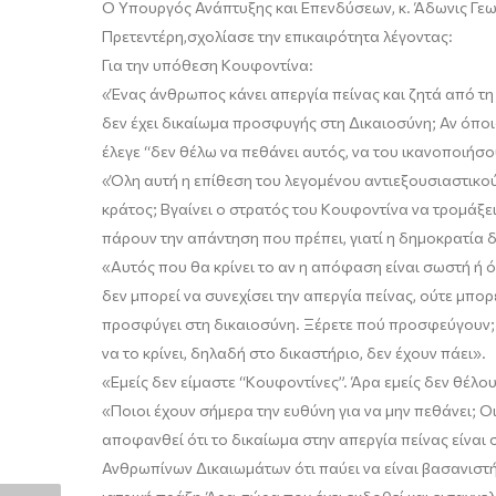
Ο Υπουργός Ανάπτυξης και Επενδύσεων,
κ.
Άδωνις Γε
Πρετεντέρη
,
σχολίασε την επικαιρότητα λέγοντας:
Για την υπόθεση
Κουφοντίνα
:
«
Ένας άνθρωπος κάνει απεργία πείνας και ζητά από τη
δεν έχει δικαίωμα προσφυγής στη
Δ
ικαιοσύνη;
Αν όπο
έλεγε
“
δεν θέλω να πεθάνει
αυτός
,
να του ικανοποιή
σο
«
Όλη αυτή η επίθεση του λεγομένου
αντιεξουσιαστικο
κράτος;
Βγαίνει ο
στρατός του
Κουφοντίνα
να τρομάξει
πάρουν την απάντηση που πρέπει
,
γιατί η δημοκρατία 
«Α
υτός που θα κρίνει το αν η απόφαση είναι σωστή ή όχ
δεν μπορεί να συνεχίσει την απεργία πείνας, ούτε
μπορε
προσφύγει στη δικαιοσύνη. Ξέρετε πού προσφεύγουν;
να το κρίνει, δηλαδή στο δικαστήριο, δεν έχουν πάει
».
«Ε
μείς δεν είμαστε
“
Κουφοντίνες
”
. Άρα εμείς δεν θέλο
«
Ποιοι έχουν σήμερα την ευθύνη για να μην πεθάνει; 
αποφανθεί ότι το δικαίωμα στην απεργία πείνας είναι
Ανθρωπίνων Δικαιωμάτω
ν ότι
παύει να είναι βασανιστ