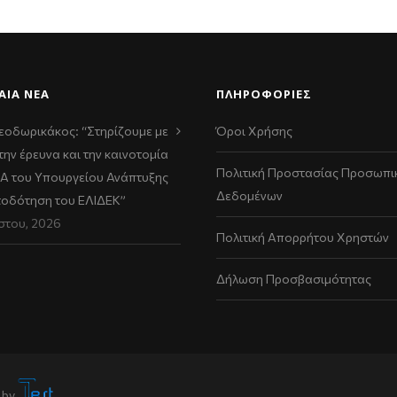
ΑΊΑ ΝΈΑ
ΠΛΗΡΟΦΟΡΙΕΣ
εοδωρικάκος: “Στηρίζουμε με
Όροι Χρήσης
την έρευνα και την καινοτομία
Πολιτική Προστασίας Προσωπι
ΠΑ του Υπουργείου Ανάπτυξης
Δεδομένων
τοδότηση του ΕΛΙΔΕΚ”
στου, 2026
Πολιτική Απορρήτου Χρηστών
Δήλωση Προσβασιμότητας
 by