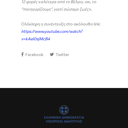
12 φορές καλύτερα από το Βέλγιο, ναι, το
“πανηγυρίζουμε”, γιατί σώσαμε ζωές»
.
Ολόκληρη η συνέντευξη στο ακόλουθο link:
https://www.youtube.com/watch?
v=kAeI0sJMcB4
Facebook
Twitter