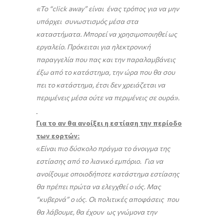
«Το “click away” είναι ένας τρόπος για να μην
υπάρχει συνωστισμός μέσα στα
καταστήματα. Μπορεί να χρησιμοποιηθεί ως
εργαλείο.
Πρόκειται για ηλεκτρονική
παραγγελία που πας και την παραλαμβάνεις
έξω από το κατάστημα, την ώρα που θα σου
πει το κατάστημα, έτσι δεν χρειάζεται να
περιμένεις μέσα ούτε να περιμένεις σε ουρά».
Για το αν θα ανοίξει η εστίαση την περίοδο
των εορτών:
«
Είναι πιο δύσκολο πράγμα το άνοιγμα της
εστίασης από το λιανικό εμπόριο.
Για να
ανοίξουμε οποιοδήποτε κατάστημα εστίασης
θα πρέπει πρώτα να ελεγχθεί ο ιός. Μας
“κυβερνά” ο ιός
.
Οι πολιτικές αποφάσεις που
θα λάβουμε, θα έχουν ως γνώμονα την