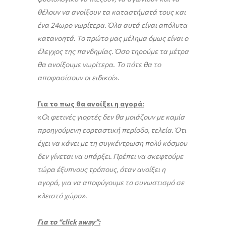
θέλουν να ανοίξουν τα καταστήματά τους και
ένα 24ωρο νωρίτερα. Όλα αυτά είναι απόλυτα
κατανοητά. Το πρώτο μας μέλημα όμως είναι ο
έλεγχος της πανδημίας. Όσο τηρούμε τα μέτρα
θα ανοίξουμε νωρίτερα
.
Το πότε θα το
αποφασίσουν οι ειδικοί
».
Για το πως θα ανοίξει η αγορά:
«
Οι φετινές γιορτές δεν θα μοιάζουν με καμία
προηγούμενη εορταστική περίοδο, τελεία.
Ότι
έχει να κάνει με τη συγκέντρωση πολύ κόσμου
δεν γίνεται να υπάρξει.
Πρέπει να σκεφτούμε
τώρα έξυπνους τρόπους, όταν ανοίξει η
αγορά, για να αποφύγουμε το συνωστισμό σε
κλειστό χώρο».
Για το “
click
away
”: