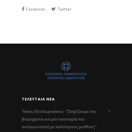
Facebook
Twitter
ΤΕΛΕΥΤΑΊΑ ΝΈΑ
Τάκης Θεοδωρικάκος: “Στηρίζουμε την
βιομηχανία για μια οικονομία πιο
ανταγωνιστική με καλύτερους μισθούς”