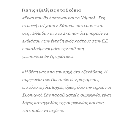
Για τις εξελίξεις στα Σκόπια
«Είναι που θα έπαιρναν και το Νόμπελ…Στη
στροφή το έχασαν. Κάποιοι πίστευαν – και
στην Ελλάδα και στα Σκόπια- ότι μπορούν να
εκβιάσουν την ένταξη ενός κράτους στην Ε.Ε.
επικαλούμενοι μόνο την επίλυση
γεωπολιτικών ζητημάτων».
«
Η θέση μας από την αρχή ήταν ξεκάθαρη. Η
συμφωνία των Πρεσπών δεν μας αρέσει,
ωστόσο
ισχύει.
Ισχύει, όμως, όσο την τηρούν οι
Σκοπιανοί.
Εάν παραβιαστεί η συμφωνία,
είναι
λόγος καταγγελίας της συμφωνίας και άρα,
τότε παύει να ισχύει».