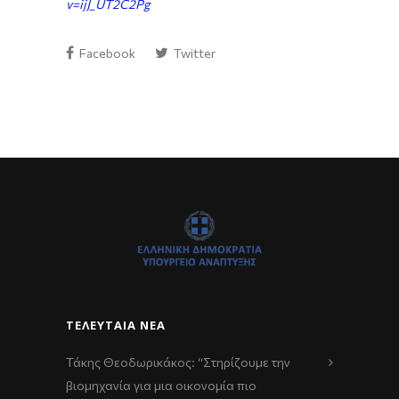
v=ijJ_UT2C2Pg
Facebook
Twitter
ΤΕΛΕΥΤΑΊΑ ΝΈΑ
Τάκης Θεοδωρικάκος: “Στηρίζουμε την
βιομηχανία για μια οικονομία πιο