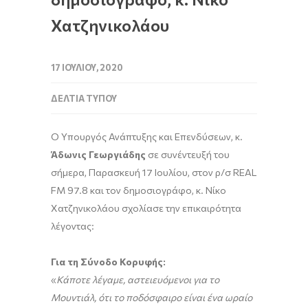
Χατζηνικολάου
17 ΙΟΥΛΊΟΥ, 2020
ΔΕΛΤΊΑ ΤΎΠΟΥ
Ο Υπουργός Ανάπτυξης και Επενδύσεων, κ.
Άδωνις Γεωργιάδης
σε συνέντευξή του
σήμερα, Παρασκευή 17 Ιουλίου, στον ρ/σ REAL
FM 97.8 και τον δημοσιογράφο, κ. Νίκο
Χατζηνικολάου σχολίασε την επικαιρότητα
λέγοντας:
Για τη Σύνοδο Κορυφής:
«
Κάποτε λέγαμε, αστειευόμενοι για το
Μουντιάλ, ότι το ποδόσφαιρο είναι ένα ωραίο