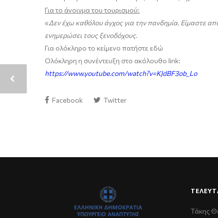
Για το άνοιγμα του τουρισμού:
«
Δεν έχω καθόλου άγχος για την πανδημία. Είμαστε απ
ενημερώσει τους ξενοδόχους.
Για ολόκληρο το κείμενο πατήστε εδώ
Ολόκληρη η συνέντευξη στο ακόλουθο link:
https://www.youtube.com/watch?v=KJdBF3ob_Lo
Facebook
Twitter
ΤΕΛΕΥΤ
Τάκης Θ