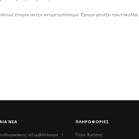
ολύτως έτοιμοι να την αντιμετωπίσουμε. Έχουμε φτιάξει πρωτόκολλα
ΑΊΑ ΝΈΑ
ΠΛΗΡΟΦΟΡΙΕΣ
εοδωρικάκος: «Συμβάλλουμε
Όροι Χρήσης