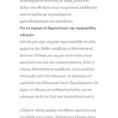
συγκεκριμένη πολιτική με αρχή, μέση και
τέλος που θα δίνει στον τουριστικό κλάδο ένα
ορατό σχέδιο με συγκεκριμένο
χρονοδιάγραμμα και εργαλεία».
Για το σημερινό δημοσίευμα της εφημερίδας
«Αυγή»:
«Η «Αυγή» έχει σήμερα πρωτοσέλιδο το εξής
αμίμητο, ότι δήθεν κρύβεται ο Μητσοτάκης
από τον Τσίπρα για να μην απαντήσει στην
ερώτησή του για την τηλεκατάρτιση. Ούτε ο
κύριος Μητσοτάκης κρύβεται, ούτε κανένας
από εμάς γιατί ότι κάνουμε, το κάνουμε επ’
ωφελεία του Ελληνικού λαού. Εργαζόμαστε 24
ώρες το 24ωρο, με καθαρό κούτελο, για να
κάνουμε καλή τη ζωή των συμπολιτών μας».
«Ξέρετε πόσες φορές κατέθεσα ερώτηση για
το ταξίδι τού κυρίου Τσίπρα στο Παρίσι όταν