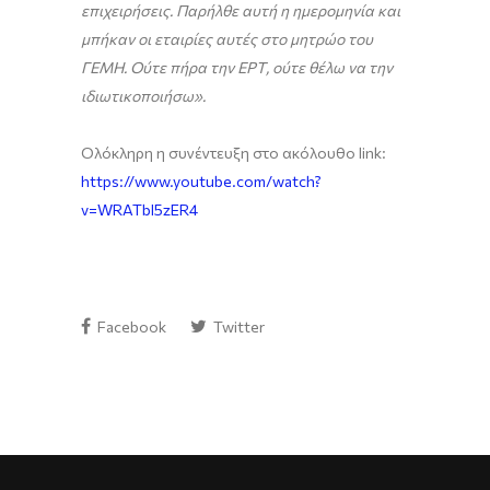
επιχειρήσεις. Παρήλθε αυτή η ημερομηνία και
μπήκαν οι εταιρίες αυτές στο μητρώο του
ΓΕΜΗ. Ούτε πήρα την ΕΡΤ, ούτε θέλω να την
ιδιωτικοποιήσω».
Ολόκληρη η συνέντευξη στο ακόλουθο link:
https://www.youtube.com/watch?
v=WRATbI5zER4
Facebook
Twitter