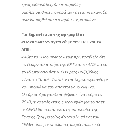
τρεις εβδομάδες, όπως ακριβώς
ομαλοποιήθηκε η αγορά των αντισηπτικών, θα
ομαλοποιηθεί και η αγορά των μασκών».
Για δημοσίευμα της εφημερίδας
«
Documento
» σχετικά με την ΕΡΤ και το
ΑΠΕ:
«
Χθες το «
Documento
» είχε πρωτοσέλιδο ότι
«ο Γεωργιάδης πήρε την ΕΡΤ και το ΑΠΕ για να
τα ιδιωτικοποιήσει».
Ο κύριος Βαξεβάνης
είναι «ο Τσάρλι Τσάπλιν της δημοσιογραφίας»
και μπορώ να του απαντώ μόνο κωμικά.
Ο κύριος Δραγασάκης ψήφισε έναν νόμο το
2018 με καταληκτική ημερομηνία για το πότε
οι ΔΕΚΟ θα περάσουν στις υπηρεσίες της
Γενικής Γραμματείας Καταναλωτή και του
ΓΕΜΗ, όπως οι υπόλοιπες μικρές, ιδιωτικές