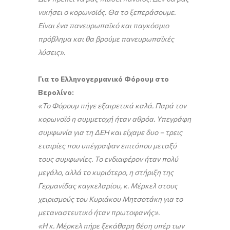
νικήσει ο κορωνοϊός. Θα το ξεπεράσουμε.
Είναι ένα πανευρωπαϊκό και παγκόσμιο
πρόβλημα και θα βρούμε πανευρωπαϊκές
λύσεις».
Για το Ελληνογερμανικό Φόρουμ στο
Βερολίνο:
«Το Φόρουμ πήγε εξαιρετικά καλά. Παρά τον
κορωνοϊό η συμμετοχή ήταν αθρόα. Υπεγράφη
συμφωνία για τη ΔΕΗ και είχαμε δυο – τρεις
εταιρίες που υπέγραψαν επιτόπου μεταξύ
τους συμφωνίες. Το ενδιαφέρον ήταν πολύ
μεγάλο, αλλά το κυριότερο, η στήριξη της
Γερμανίδας καγκελαρίου, κ. Μέρκελ στους
χειρισμούς του Κυριάκου Μητσοτάκη για το
μεταναστευτικό ήταν πρωτοφανής».
«Η κ. Μέρκελ πήρε ξεκάθαρη θέση υπέρ των