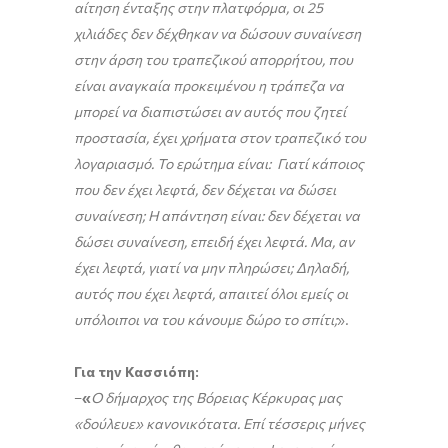
αίτηση ένταξης στην πλατφόρμα, οι 25
χιλιάδες δεν δέχθηκαν να δώσουν συναίνεση
στην άρση του τραπεζικού απορρήτου, που
είναι αναγκαία προκειμένου η τράπεζα να
μπορεί να διαπιστώσει αν αυτός που ζητεί
προστασία, έχει χρήματα στον τραπεζικό του
λογαριασμό. Το ερώτημα είναι: Γιατί κάποιος
που δεν έχει λεφτά, δεν δέχεται να δώσει
συναίνεση; Η απάντηση είναι: δεν δέχεται να
δώσει συναίνεση, επειδή έχει λεφτά. Μα, αν
έχει λεφτά, γιατί να μην πληρώσει; Δηλαδή,
αυτός που έχει λεφτά, απαιτεί όλοι εμείς οι
υπόλοιποι να του κάνουμε δώρο το σπίτι;
».
Για την Κασσιόπη:
–
«
Ο δήμαρχος της Βόρειας Κέρκυρας μας
«δούλευε» κανονικότατα. Επί τέσσερις μήνες