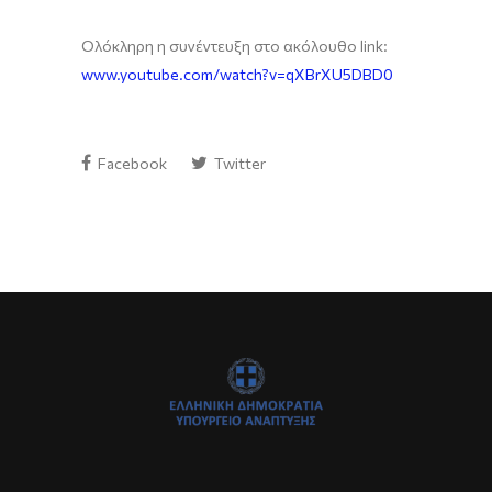
Ολόκληρη η συνέντευξη στο ακόλουθο link:
www.youtube.com/watch?v=qXBrXU5DBD0
Facebook
Twitter