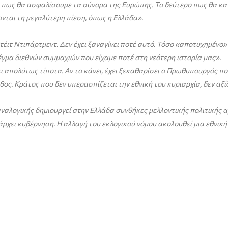
 πως θα ασφαλίσουμε τα σύνορα της Ευρώπης. Το δεύτερο πως θα κατ
νται τη μεγαλύτερη πίεση, όπως η Ελλάδα».
έιτ Ντιπάρτμεντ. Δεν έχει ξαναγίνει ποτέ αυτό. Τόσο «αποτυχημένο»
γμα διεθνών συμμαχιών που είχαμε ποτέ στη νεότερη ιστορία μας».
ι απολύτως τίποτα. Αν το κάνει, έχει ξεκαθαρίσει ο Πρωθυπουργός ποι
ος. Κράτος που δεν υπερασπίζεται την εθνική του κυριαρχία, δεν αξίζ
αναλογικής δημιουργεί στην Ελλάδα συνθήκες μελλοντικής πολιτικής α
άρχει κυβέρνηση. Η αλλαγή του εκλογικού νόμου ακολουθεί μια εθνική