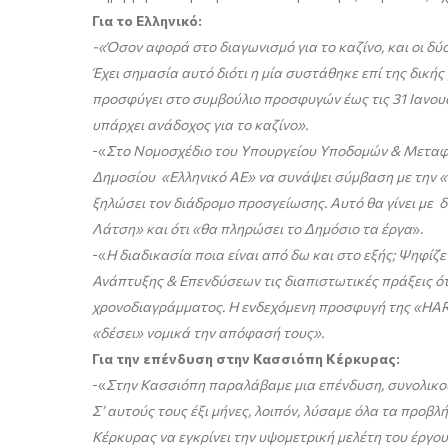
Για το Ελληνικό:
-«Όσον αφορά στο διαγωνισμό για το καζίνο, και οι δύ
Έχει σημασία αυτό διότι η μία συστάθηκε επί της δική
προσφύγει στο συμβούλιο προσφυγών έως τις 31 Ιανου
υπάρχει ανάδοχος για το καζίνο».
-«
Στο Νομοσχέδιο του Υπουργείου Υποδομών & Μεταφορώ
Δημοσίου «Ελληνικό ΑΕ» να συνάψει σύμβαση με την «
ξηλώσει τον διάδρομο προσγείωσης. Αυτό θα γίνει με 
Λάτση» και ότι «θα πληρώσει το Δημόσιο τα έργα
».
-«
Η διαδικασία ποια είναι από δω και στο εξής; Ψηφίζ
Ανάπτυξης & Επενδύσεων τις διαπιστωτικές πράξεις ότι
χρονοδιαγράμματος. Η ενδεχόμενη προσφυγή της «HARD 
«δέσει» νομικά την απόφασή τους».
Για την επένδυση στην Κασσιόπη Κέρκυρας:
-«
Στην Κασσιόπη παραλάβαμε μια επένδυση, συνολικού
Σ’ αυτούς τους έξι μήνες, λοιπόν, λύσαμε όλα τα προβλή
Κέρκυρας να εγκρίνει την υψομετρική μελέτη του έργου