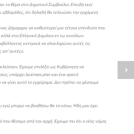
ι το θέμα στο Δημοτικό Συμβούλιο. Επειδή εκεί
εβδομάδες, ότι δηλαδή θα τελειώσει την ερχόμενη
ένας Δήμαρχος να καθυστερεί μια τέτοια επένδυση που
, αλλά στο Ελληνικό Δημόσιο εν τω συνόλω».
ιβάλλοντος κεντρικά να ολοκληρώνει αυτές τις
 απ’ αυτές».
κλείσουν. Έχουμε επιλέξει ως Κυβέρνηση να
εις, υπάρχει
business
plan
και ένα ορατό
να γίνει αυτό το εγχείρημα. Δεν πρέπει να χάσουμε
υ εγώ μπορώ να βοηθήσω θα το κάνω. Ήδη μου έχει
 που θέσαμε από την αρχή. Έχουμε πει ότι ο νέος νόμος