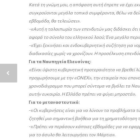
Κατά τη γνώμη μου, η απόφαση αυτή έπρεπε να έχει εκ
συγκρούονται μεγάλα τοπικά συμφέροντα, θέλω να δεί
εβδομάδα, θα τελειώσει».
-«Αυτή η ταλαιπωρία των επενδυτών μας διδάσκει ότι 
αφορά το σύνολο του ελληνικού λαού; Ένα μεγάλο περιο
-«Έχει ξεκινήσει και ενδοκυβερνητική συζήτηση για ν
διαδικασίες χωρίς να χρονίζουν. Η προσέλκυση επενδύσ
Για τα Ναυπηγεία Ελευσίνας:
«Είναι ύψιστη κυβερνητική προτεραιότητα να βρεθεί λ
προχωρήσουμε με την «ΟΝΕΧ», την εταιρεία που επανα
χρονοδιάγραμμα που μπορεί σύντομα να βγάλει τα Ναυπη
αυτήν ευκαιρία. Η Ελλάδα πρέπει να φύγει μπροστά».
Για το μεταναστευτικό:
-«
Οι κυβερνήσεις είναι για να λύνουν τα προβλήματα 
ζητηθεί μια σημαντική βοήθεια για τη χρηματοδότηση 
-«
Πρέπει να περάσουν κάποιες εβδομάδες για να εφαρμο
για το άσυλο θα λειτουργήσει τον Μάρτιο».