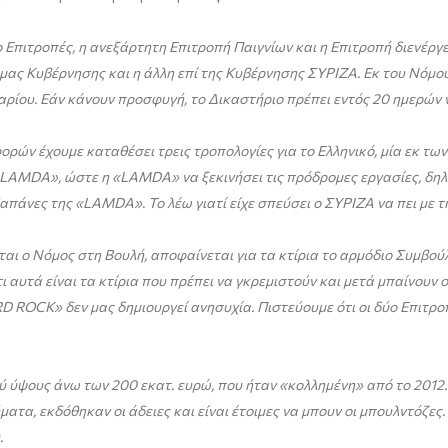
ο Επιτροπές, η ανεξάρτητη Επιτροπή Παιγνίων και η Επιτροπή διενέργ
ς μας Κυβέρνησης και η άλλη επί της Κυβέρνησης ΣΥΡΙΖΑ. Εκ του Νόμου
αρίου. Εάν κάνουν προσφυγή, το Δικαστήριο πρέπει εντός 20 ημερών 
ν έχουμε καταθέσει τρεις τροπολογίες για το Ελληνικό, μία εκ των 
LAMDA», ώστε η «LAMDA» να ξεκινήσει τις πρόδρομες εργασίες, δηλα
δαπάνες της «LAMDA». Το λέω γιατί είχε σπεύσει ο ΣΥΡΙΖΑ να πει με 
εται ο Νόμος στη Βουλή, αποφαίνεται για τα κτίρια το αρμόδιο Συμβο
 αυτά είναι τα κτίρια που πρέπει να γκρεμιστούν και μετά μπαίνουν 
ROCK» δεν μας δημιουργεί ανησυχία. Πιστεύουμε ότι οι δύο Επιτροπέ
 ύψους άνω των 200 εκατ. ευρώ, που ήταν «κολλημένη» από το 2012.
ματα, εκδόθηκαν οι άδειες και είναι έτοιμες να μπουν οι μπουλντόζες.
.