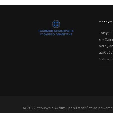
ΤΕΛΕΥΤ
Τάκης Θ
την βιομ
ανταγων
μισθούς
6 Αυγού
© 2022 Υπουργείο Ανάπτυξης & Επενδύσεων, powered