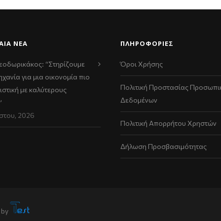
ΑΊΑ ΝΈΑ
ΠΛΗΡΟΦΟΡΙΕΣ
εοδωρικάκος: “Στηρίζουμε
Όροι Χρήσης
ηχανία για μια οικονομία πιο
Πολιτική Προστασίας Προσωπι
ιστική με καλύτερους
Δεδομένων
”
στου, 2026
Πολιτική Απορρήτου Χρηστών
Δήλωση Προσβασιμότητας
 by