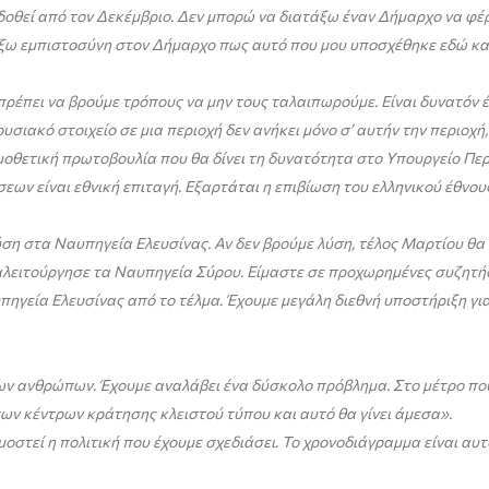
δοθεί από τον Δεκέμβριο. Δεν μπορώ να διατάξω έναν Δήμαρχο να φέρε
ξω εμπιστοσύνη στον Δήμαρχο πως αυτό που μου υποσχέθηκε εδώ και 
πρέπει να βρούμε τρόπους να μην τους ταλαιπωρούμε. Είναι δυνατόν 
υσιακό στοιχείο σε μια περιοχή δεν ανήκει μόνο σ’ αυτήν την περιοχή
ομοθετική πρωτοβουλία που θα δίνει τη δυνατότητα στο Υπουργείο Περ
εων είναι εθνική επιταγή. Εξαρτάται η επιβίωση του ελληνικού έθνους
ύση στα Ναυπηγεία Ελευσίνας. Αν δεν βρούμε λύση, τέλος Μαρτίου θα 
λειτούργησε τα Ναυπηγεία Σύρου. Είμαστε σε προχωρημένες συζητήσ
γεία Ελευσίνας από το τέλμα. Έχουμε μεγάλη διεθνή υποστήριξη για 
των ανθρώπων. Έχουμε αναλάβει ένα δύσκολο πρόβλημα. Στο μέτρο πο
των κέντρων κράτησης κλειστού τύπου και αυτό θα γίνει άμεσα».
στεί η πολιτική που έχουμε σχεδιάσει. Το χρονοδιάγραμμα είναι αυτό