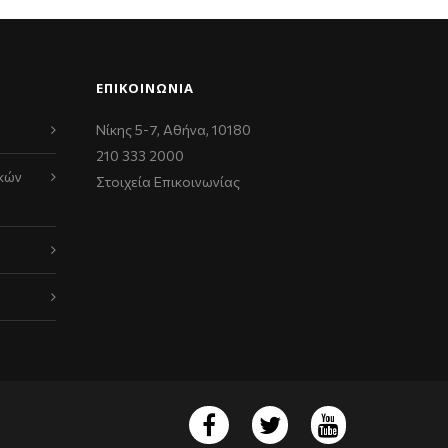
ΕΠΙΚΟΙΝΩΝΊΑ
Νίκης 5-7, Αθήνα, 10180
210 333 2000
κών
Στοιχεία Επικοινωνίας