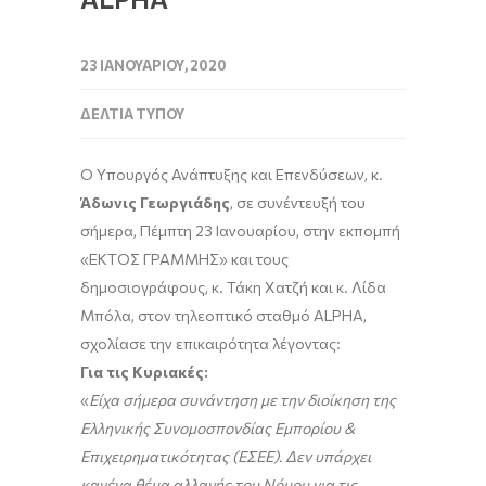
23 ΙΑΝΟΥΑΡΊΟΥ, 2020
ΔΕΛΤΊΑ ΤΎΠΟΥ
Ο Υπουργός Ανάπτυξης και Επενδύσεων, κ.
Άδωνις Γεωργιάδης
, σε συνέντευξή του
σήμερα, Πέμπτη 23 Ιανουαρίου, στην εκπομπή
«ΕΚΤΟΣ ΓΡΑΜΜΗΣ» και τους
δημοσιογράφους, κ. Τάκη Χατζή και κ. Λίδα
Μπόλα, στον τηλεοπτικό σταθμό ALPHA,
σχολίασε την επικαιρότητα λέγοντας:
Για τις Κυριακές:
«
Είχα σήμερα συνάντηση με την διοίκηση της
Ελληνικής Συνομοσπονδίας Εμπορίου &
Επιχειρηματικότητας (ΕΣΕΕ). Δεν υπάρχει
κανένα θέμα αλλαγής του Νόμου για τις