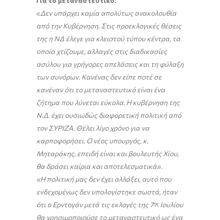
Για το μεταναστευτικό:
«
Δεν υπάρχει καμία απολύτως ανακολουθία
από την Κυβέρνηση. Στις προεκλογικές θέσεις
της η ΝΔ έλεγε για κλειστού τύπου κέντρα, τα
οποία χτίζουμε, αλλαγές στις διαδικασίες
ασύλου για γρήγορες απελάσεις και τη φύλαξη
των συνόρων. Κανένας δεν είπε ποτέ σε
κανέναν ότι το μεταναστευτικό είναι ένα
ζήτημα που λύνεται εύκολα. Η κυβέρνηση της
Ν.Δ. έχει ουσιωδώς διαφορετική πολιτική από
τον ΣΥΡΙΖΑ. Θέλει λίγο χρόνο για να
καρποφορήσει. Ο νέος υπουργός, κ.
Μηταράκης, επειδή είναι και βουλευτής Χίου,
θα δράσει καίρια και αποτελεσματικά».
«Η πολιτική μας δεν έχει αλλάξει, αυτό που
ενδεχομένως δεν υπολογίστηκε σωστά, ήταν
ότι ο Ερντογάν μετά τις εκλογές της 7
ης
Ιουλίου
θα χρησιμοποιούσε το μεταναστευτικό ως ένα