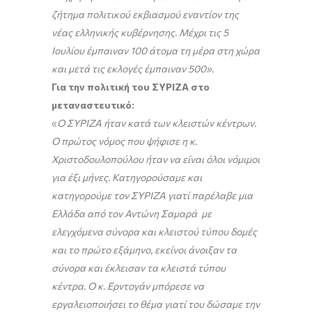
ζήτημα πολιτικού εκβιασμού εναντίον της
νέας ελληνικής κυβέρνησης. Μέχρι τις 5
Ιουλίου έμπαιναν 100 άτομα τη μέρα στη χώρα
και μετά τις εκλογές έμπαιναν 500».
Για την πολιτική του ΣΥΡΙΖΑ στο
μεταναστευτικό:
«
Ο ΣΥΡΙΖΑ ήταν κατά των κλειστών κέντρων.
Ο πρώτος νόμος που ψήφισε η κ.
Χριστοδουλοπούλου ήταν να είναι όλοι νόμιμοι
για έξι μήνες. Κατηγορούσαμε και
κατηγορούμε τον ΣΥΡΙΖΑ γιατί παρέλαβε μια
Ελλάδα από τον Αντώνη Σαμαρά με
ελεγχόμενα σύνορα και κλειστού τύπου δομές
και το πρώτο εξάμηνο, εκείνοι άνοιξαν τα
σύνορα και έκλεισαν τα κλειστά τύπου
κέντρα. Ο κ. Ερντογάν μπόρεσε να
εργαλειοποιήσει το θέμα γιατί του δώσαμε την