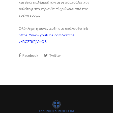
και όσοι συλλαμβάνονται με κουκούλες και
μολότοφ στα χέρια θα πληρώνουν από την
τσέπη τους».
Ολόκληρη η συνέντευξη στο ακόλουθο link
https://www.youtube.com/watch?
v=BCZBfEjVmQ8
Facebook
Twitter