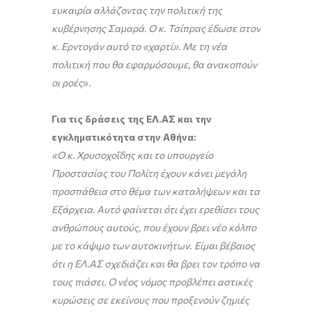
ευκαιρία αλλάζοντας την πολιτική της
κυβέρνησης Σαμαρά. Ο κ. Τσίπρας έδωσε στον
κ. Ερντογάν αυτό το «χαρτί». Με τη νέα
πολιτική που θα εφαρμόσουμε, θα ανακοπούν
οι ροές
».
Για τις δράσεις της ΕΛ.ΑΣ και την
εγκληματικότητα στην Αθήνα:
«Ο κ. Χρυσοχοΐδης και το υπουργείο
Προστασίας του Πολίτη έχουν κάνει μεγάλη
προσπάθεια στο θέμα των καταλήψεων και τα
Εξάρχεια. Αυτό φαίνεται ότι έχει ερεθίσει τους
ανθρώπους αυτούς, που έχουν βρει νέο κόλπο
με το κάψιμο των αυτοκινήτων
.
Είμαι βέβαιος
ότι η ΕΛ.ΑΣ σχεδιάζει και θα βρει τον τρόπο να
τους πιάσει. Ο νέος νόμος προβλέπει αστικές
κυρώσεις σε εκείνους που προξενούν ζημιές