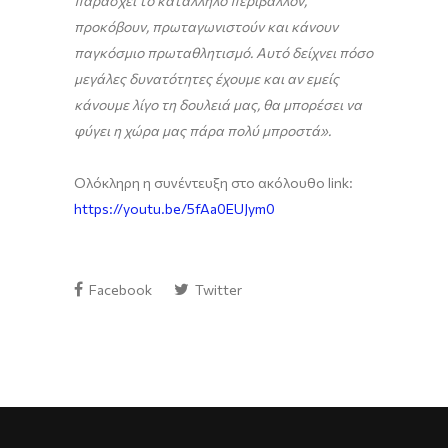
παράσχει το κατάλληλο περιβάλλον,
προκόβουν, πρωταγωνιστούν και κάνουν
παγκόσμιο πρωταθλητισμό. Αυτό δείχνει πόσο
μεγάλες δυνατότητες έχουμε και αν εμείς
κάνουμε λίγο τη δουλειά μας, θα μπορέσει να
φύγει η χώρα μας πάρα πολύ μπροστά».
Ολόκληρη η συνέντευξη στο ακόλουθο link:
https://youtu.be/5fAa0EUJym0
Facebook
Twitter