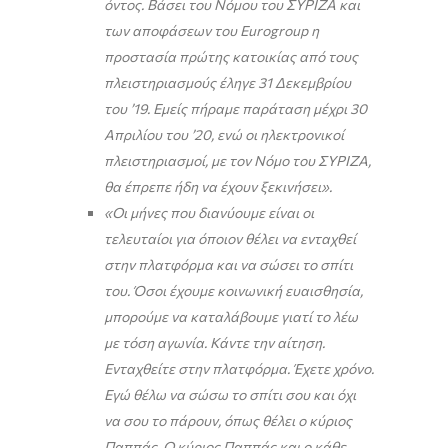
όντος.
Βάσει του Νόμου του ΣΥΡΙΖΑ και
των αποφάσεων του
Eurogroup
η
προστασία πρώτης κατοικίας από τους
πλειστηριασμούς έληγε 31 Δεκεμβρίου
του ’19. Εμείς πήραμε παράταση μέχρι 30
Απριλίου του ’20, ενώ οι ηλεκτρονικοί
πλειστηριασμοί, με τον Νόμο του ΣΥΡΙΖΑ,
θα έπρεπε ήδη να έχουν ξεκινήσει».
«Οι μήνες που διανύουμε είναι οι
τελευταίοι για όποιον θέλει να ενταχθεί
στην πλατφόρμα και να σώσει το σπίτι
του. Όσοι έχουμε κοινωνική ευαισθησία,
μπορούμε να καταλάβουμε γιατί το λέω
με τόση αγωνία. Κάντε την αίτηση.
Ενταχθείτε στην πλατφόρμα. Έχετε χρόνο.
Εγώ θέλω να σώσω το σπίτι σου και όχι
να σου το πάρουν, όπως θέλει ο κύριος
Παππάς.
Ο κύριος Παππάς και ο κάθε