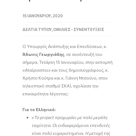
15 ΙΑΝΟΥΑΡΊΟΥ, 2020
ΔΕΛΤΊΑ ΤΎΠΟΥ
,
ΟΜΙΛΊΕΣ - ΣΥΝΕΝΤΕΎΞΕΙΣ
Ο Υπουργός Ανάπτυξης και Επενδύσεων, κ.
Άδωνις Γεωργιάδης
, σε συνέντευξή του
σήμερα, Τετάρτη 15 Ιανουαρίου, στην εκπομπή
«Αταίριαστοι» και τους δημοσιογράφους, κ.
Χρήστο Κούτρα και κ. Γιάννη Ντσούνο, στον
τηλεοπτικό σταθμό ΣΚΑΪ, σχολίασε την
επικαιρότητα λέγοντας:
Για το Ελληνικό:
«
Το
project
προχωράει με πολύ μεγάλη
ταχύτητα. Οι ενδιαφερόμενοι επενδυτές
είναι πολύ ευχαριστημένοι. Η μετοχή της