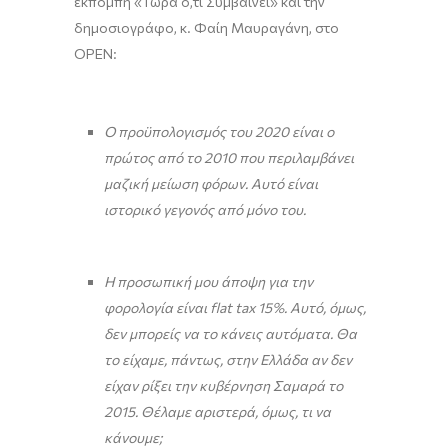
εκπομπή «Τώρα ό,τι Συμβαίνει» και την
δημοσιογράφο, κ. Φαίη Μαυραγάνη, στο
OPEN:
Ο προϋπολογισμός του 2020 είναι ο
πρώτος από το 2010 που περιλαμβάνει
μαζική μείωση φόρων. Αυτό είναι
ιστορικό γεγονός από μόνο του.
Η προσωπική μου άποψη για την
φορολογία είναι
flat
tax
15%. Αυτό, όμως,
δεν μπορείς να το κάνεις αυτόματα. Θα
το είχαμε, πάντως, στην Ελλάδα αν δεν
είχαν ρίξει την κυβέρνηση Σαμαρά το
2015.
Θέλαμε αριστερά, όμως, τι να
κάνουμ
ε
;