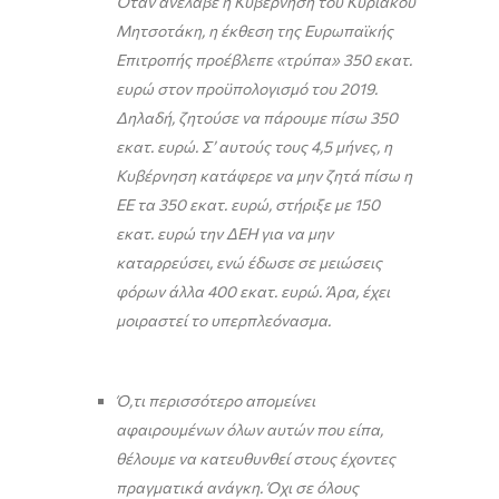
Όταν ανέλαβε η Κυβέρνηση του Κυριάκου
Μητσοτάκη, η έκθεση της Ευρωπαϊκής
Επιτροπής προέβλεπε «τρύπα» 350 εκατ.
ευρώ στον προϋπολογισμό του 2019.
Δηλαδή, ζητούσε να πάρουμε πίσω 350
εκατ. ευρώ. Σ’ αυτούς τους 4,5 μήνες, η
Κυβέρνηση κατάφερε να μην ζητά πίσω η
ΕΕ τα 350 εκατ. ευρώ, στήριξε με 150
εκατ. ευρώ την ΔΕΗ για να μην
καταρρεύσει, ενώ έδωσε σε μειώσεις
φόρων άλλα 400 εκατ. ευρώ.
Άρα, έχει
μοιραστεί το υπερπλεόνασμα.
Ό,τι περισσότερο απομείνει
αφαιρουμένων όλων αυτών που είπα,
θέλουμε να κατευθυνθεί στους έχοντες
πραγματικά ανάγκη. Όχι σε όλους