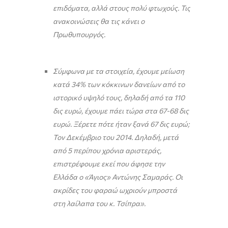
επιδόματα, αλλά στους πολύ φτωχούς. Τις
ανακοινώσεις θα τις κάνει ο
Πρωθυπουργός.
Σύμφωνα με τα στοιχεία, έχουμε μείωση
κατά 34% των κόκκινων δανείων από το
ιστορικό υψηλό τους, δηλαδή από τα 110
δις ευρώ, έχουμε πάει τώρα στα 67-68 δις
ευρώ. Ξέρετε πότε ήταν ξανά 67 δις ευρώ;
Τον Δεκέμβριο του 2014. Δηλαδή, μετά
από 5 περίπου χρόνια αριστεράς,
επιστρέφουμε εκεί που άφησε την
Ελλάδα ο «Άγιος» Αντώνης Σαμαράς. Οι
ακρίδες του φαραώ ωχριούν μπροστά
στη λαίλαπα του κ. Τσίπρα».