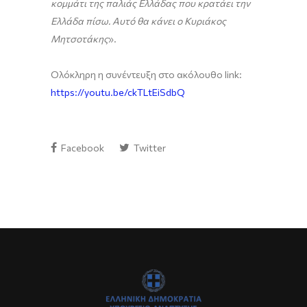
κομμάτι της παλιάς Ελλάδας που κρατάει την
Ελλάδα πίσω. Αυτό θα κάνει ο Κυριάκος
Μητσοτάκης
».
Ολόκληρη η συνέντευξη στο ακόλουθο link:
https://youtu.be/ckTLtEiSdbQ
Facebook
Twitter