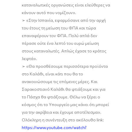
καταναλωτικές οργανώσεις είναι ελεύθερες να
κάνουν αυτό που νομίζουν
»
.
➢
«
Στην Ισπανία, ε
φαρμόσανε από την αρχή
του έτους τη μείωση του ΦΠΑ και τώρα
επαναφέρουν το
ν
ΦΠΑ.
Πολύ απλά δεν
πέρασε ούτε ένα λεπτό του ευρώ μείωση
στους καταναλωτές.
Απλώς έχασε το κράτος
λεφτά
»
.
➢
«
Θ
α προσθέσουμε
περισσότερα προϊόντα
στο Καλάθι
,
είναι κάτι που
θα το
ανακοινώσουμε τις επόμενες μέρες. Και
Σαρακοστιανό
Καλάθι
θα φτιάξουμε
και γ
ια
το Πάσχα
θα φτιάξουμε
.
Θέλω να ξέρει ο
κόσμος ότι το Υπουργείο μας κάνει ότι μπορεί
για την ακρίβεια και έχουμε αποτέλεσμα
»
.
Ολόκληρη η συνέντευξη στο ακόλουθο
link
:
https://www.youtube.com/watch?