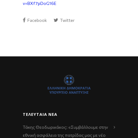
v=BXf7pDoG16E
Facebook
Twitter
ΤΕΛΕΥΤΑΊΑ ΝΈΑ
Τάκης Θεοδωρικάκος: «Συμβάλλουμε στην
εθνική ασφάλεια της πατρίδας μας με νέο