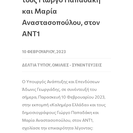
και Μαρία
Αναστασοπούλου, στον
ΑΝΤ1
10 ΦΕΒΡΟΥΑΡΊΟΥ, 2023
ΔΕΛΤΊΑ ΤΎΠΟΥ
,
ΟΜΙΛΊΕΣ - ΣΥΝΕΝΤΕΎΞΕΙΣ
Ο Υπουργός Ανάπτυξης και Επενδύσεων
Άδωνις Γεωργιάδης
,
σε συνέντευξή του
σήμερα,
Παρασκευή
10
Φεβρουαρίου
2023,
στην εκπομπή «
Καλημέρα Ελλάδα
» και τους
δημοσιογράφους
Γιώργο Παπαδάκη
και
Μαρία Αναστασοπούλου
, στον
ΑΝΤ1
,
σχολίασε την επικαιρότητα λέγοντας: