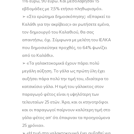
116
ευρώ
, 90 ευρώ.
Και μεσολάβησαν 15
εβδομάδες με 7,5% ετήσιο πληθωρισμό
»
.
➢
«
Στο ερώτημα δημοσκόπησης: «Επαρκεί το
Καλάθι για την ακρίβεια;» αν ρωτήσετε εμένα,
τον δημιουργό του Καλαθιού, θα σας
απαντήσω
, όχι
.
Σύμφωνα με
μελέτη του ΙΕΛΚΑ
που δημοσιεύτηκε προχθές
,
το 64% ψωνίζει
από το Καλάθι
»
.
➢
«Τ
α γαλακτοκομικά έχουν πάρει πολύ
μεγάλη αύξηση.
Τ
ο γάλα ως πρώτη ύλη έχει
αυξήσει πάρα πολύ την τιμή του, ιδιαίτερα το
κατσικίσιο γάλα. Η τιμή του γάλακτος στον
παραγωγό φέτος είναι η υψηλότερη των
τελευταίων 25 ετών.
Άρα, και οι κτηνοτρόφοι
και οι παραγωγοί παίρνουν καλύτερη τιμή στο
γάλα φέτος απ’ ότι έπαιρναν τα προηγούμενα
25 χρόνια
»
.
➢
«
Η τιμή στα γαλακτοκομικά έχει αυξηθεί για