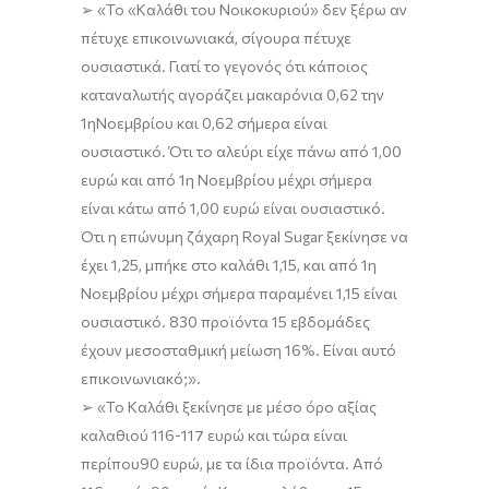
➢
«
Τ
ο
«Κ
αλάθι
του Νοικοκυριού»
δεν ξέρω αν
πέτυχε επικοινωνιακά
, σίγουρα
πέτυχε
ουσιαστικά. Γιατί το γεγονός ότι κάποιος
καταναλωτής αγοράζει μακαρόνια 0,62 την
1
η
Νοεμβρίου
και
0,62 σήμερα είναι
ουσιαστικό. Ότι το
αλεύρι είχε πάνω
από 1,00
ευρώ
και από
1η Νοεμβρίου
μέχρι σήμερα
είναι
κάτω από 1
,00
ευρώ είναι ουσιαστικό.
Ότι η
επώνυμη
ζάχαρη
Royal
Sugar
ξεκίνησε να
έχει 1,25
,
μπήκε στο καλάθι 1,15,
και από 1
η
Νοεμβρίου μέχρι σήμερα
παραμένει
1,15 είναι
ουσιαστικό
.
830 προϊόντα 15 εβδομάδες
έχουν μεσοσταθμική μείωση 16%.
Είναι αυτό
επικοινωνιακό;»
.
➢
«Το Καλάθι ξ
εκίνησε με μέσο όρο αξίας
καλαθιού 116-117 ευρώ και τώρα είναι
π
ερίπου
90
ευρώ
,
με
τα ίδια προϊόντα.
Από