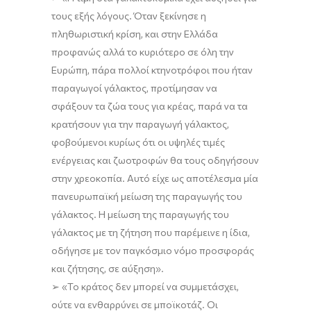
τους εξής λόγους.
Όταν ξεκίνησε η
πληθωριστική κρίση, και στην Ελλάδα
προφανώς αλλά το κυριότερο σε όλη την
Ευρώπη, πάρα πολλοί κτηνοτρόφοι που ήταν
παραγωγοί γάλακτος, προτίμησαν να
σφάξουν τα ζώα τους για κρέας, παρά να τα
κρατήσουν για την παραγωγή γάλακτος,
φοβούμενοι κυρίως ότι οι υψηλές τιμές
ενέργειας και ζωοτροφών θα τους οδηγήσουν
στην χρεοκοπία. Αυτό είχε ως αποτέλεσμα μία
πανευρωπαϊκή μείωση της παραγωγής του
γάλακτος.
Η μείωση της παραγωγής του
γάλακτος με τη ζήτηση που παρέμεινε η ίδια,
οδήγησε με τον παγκόσμιο νόμο προσφοράς
και ζήτησης, σε αύξηση
»
.
➢
«
Τ
ο κράτος
δεν
μπορεί να συμμετάσχει,
ούτε να ενθαρρύνει σε μποϊκοτάζ.
Ο
ι