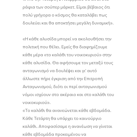
ράφια των σούπερ
μάρκετ
. Είμαι βέβαιος ότι
πολύ γρήγορα ο κόσμος θα καταλάβει πως
δουλεύει και θα αποκτήσει μεγάλη δυναμική».
«
Η κάθε αλυσίδα μπορεί να ακολουθήσει την
πολιτική που θέλει. Εμείς θα διαφημίζουμε
κάθε μέρα
«
τ
ο
καλάθι του νοικοκυριού
»
στην
κάθε αλυσίδα
.
Θα αφή
σ
ουμε το
ν
μεταξύ τους
ανταγωνισμό να δουλέψει και
γι’
αυτό
άλλωστε πήρε έγκριση από την Επιτροπή
Ανταγωνισμού, διότι οι περί ανταγωνισμού
νόμοι ισχύουν στο ακέραιο και στο καλάθι του
νοικοκυριού
»
.
«Το καλάθι θα ανανεώνεται κάθε εβδομάδα.
Κάθε Τετάρτη θα υπάρχει το καινούργιο
καλάθι. Αποφασίσαμε η ανανέωση να γίνεται
κάθε εβδομάδα προκειμένου να