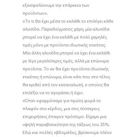
εξασφαλίσουμε την επάρκεια των
προϊόντων
»
.
«
Το τι θα έχει
μέσα
το καλάθι το επιλέγει κάθε
αλυσίδα. Παραδείγματος χάρη, μία αλυσίδα
μπορεί να
έχει
ένα καλάθι με πολύ χαμηλές
τιμές μόνο
με προϊόντα
ιδιωτικής ετικέτας.
Μία άλλη αλυσίδα μπορεί να
έχει ένα καλάθι
με λίγο μεγαλύτερες τιμές, αλλά με επώνυμα
προϊόντα
.
Το αν
θα έχει προϊόντα
ιδιωτικής
ετικέτας ή επώνυμα, είναι κάτι που στο τέλος
θα κριθεί από τον καταναλωτή
,
ο οποίος θα
επιλέξει να το αγοράσει ή όχι
»
.
«Όταν εφαρμόσαμε για πρώτη φορά
το
πλαφόν στο κέρδος
,
μια στις τέσσερεις
επιχειρήσεις έπαιρνε πρόστιμο.
Ε
ίχαμε μια
υψηλή
παραβατικότητα της τάξεως του 25%.
Εδώ και πολλές εβδομάδες
,
βρίσκουμε
πλέον