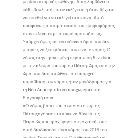
μερίδιο ατομικής ευθύνης. Αυτή λαμβάνει ο
κάθε βουλευτής όταν εκλέγεται ή όταν δέχεται
να εκτεθεί για να εκλεγεί στα κοινά.
Αυτό
προφανώς αποτιμάται
από
τους ψηφοφόρους
όταν εκλέγεται με σταυρό προτιμήσεως.
Υπάρχει όμως και ένα κόκκινο όριο που δεν
μπορείς να ξεπεράσεις που είναι ο νόμος. Ο
νόμος στην προκειμένη περίπτωση δεν είναι
με την πλευρά του κυρίου
Πάτση
. Άρα, από την
ώρα που διαπιστώθηκε ότι υπάρχει
παραβίαση του νόμου, ήταν μονόδρομος για
τη Νέα Δημοκρατία να προχωρήσει στη
διαγραφή του
»
.
«
Ο νόμος βάσει του ο οποίου ο κύριος
Πάτσης
αγόρασε τα κόκκινα δάνεια της
Πειραιώς και προχώρησε στη σχετική τους
αυτή διαδικασία, είναι νόμος του 2016 του
κυρίου
Τσακαλώτου
με Πρωθυπουργό τον