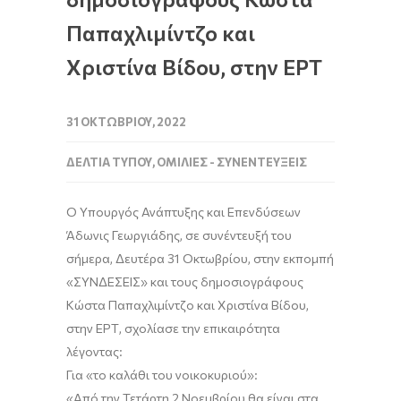
Παπαχλιμίντζο και
Χριστίνα Βίδου, στην ΕΡΤ
31 ΟΚΤΩΒΡΊΟΥ, 2022
ΔΕΛΤΊΑ ΤΎΠΟΥ
,
ΟΜΙΛΊΕΣ - ΣΥΝΕΝΤΕΎΞΕΙΣ
Ο Υπουργός Ανάπτυξης και Επενδύσεων
Άδωνις Γεωργιάδης
,
σε συνέντευξή του
σήμερα, Δευτέρα 31 Οκτωβρίου, στην εκπομπή
«ΣΥΝΔΕΣΕΙΣ» και τους δημοσιογράφους
Κώστα
Παπαχλιμίντζο
και Χριστίνα Βίδου
,
στην ΕΡΤ, σχολίασε την επικαιρότητα
λέγοντας:
Για
«
το καλάθι του νοικοκυριού
»
:
«
Από την Τετάρτη 2 Νοεμβρίου θα είναι στα