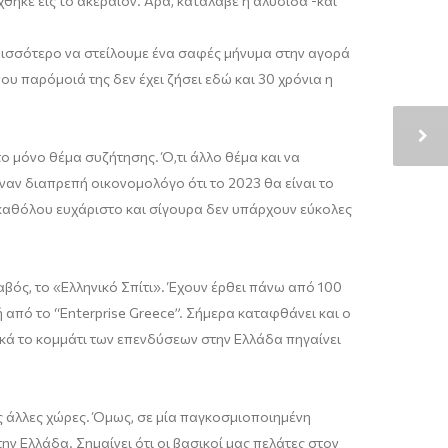
θηκε εις το ακέραιον.
Άρα, κατάλαβε
η αλυσίδα -και
ισσότερο να στείλουμ
ε ένα σαφές μήνυμα στην αγορά
υ παρόμοιά της δεν έχει ζήσει εδώ και
3
0 χρόνια η
το μόνο θέμα
συζήτησ
ης
.
Ό,
τι
άλλο θέμα
και
να
έναν
διαπρεπή
οικονομολόγο
ότι το
2023 θα είναι το
 καθόλου ευχάριστο και
σ
ίγουρα
δεν υπάρχουν εύκολες
βός, το «Ελληνικό Σπίτι».
Έχουν έρθει πάνω από 100
ή από το
“
Enterprise Greece
”
.
Σ
ήμερα καταφθάνει και ο
ικά το κο
μμάτι των επενδύσεων στην Ελλάδα πηγαίνει
ές άλλες χώρες. Όμως, σε μία παγκοσμιοποιημένη
την Ελλάδα. Σημαίνει ότι οι βασικοί μας πελάτες στον