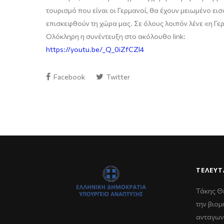
τουρισμό που είναι οι Γερμανοί, θα έχουν μειωμένο ει
επισκεφθούν τη χώρα μας. Σε όλους λοιπόν λένε «η Γερμ
Ολόκληρη η συνέντευξη στο ακόλουθο
link
:
https://youtu.be/_Q_0iZfCZl4
Facebook
Twitter
ΤΕΛΕΥΤ
Τάκης Θ
την βιομ
ανταγων