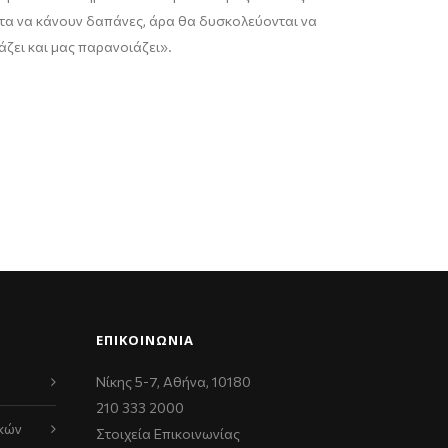
ητα να κάνουν
δαπάνες, άρα θα δυσκολεύονται να
ιάζει και μας παρανοιάζει
».
ΕΠΙΚΟΙΝΩΝΊΑ
Νίκης 5-7, Αθήνα, 10180
210 333 2000
κών
Στοιχεία Επικοινωνίας