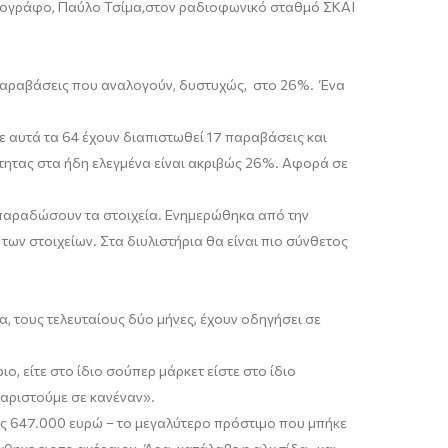
ιογράφο
,
Παύλο
Τ
σίμα
,
στ
ον ρ
αδιοφωνικό σταθμό ΣΚΑΪ
αραβάσεις που αναλογούν, δυστυχώς, στο 26%. Ένα
σε αυτά τα 64 έχουν διαπιστωθεί
17 παραβάσεις και
τητας στα ήδη ελεγμένα είναι ακριβώς 26%. Αφορά σε
πα
ραδώσουν τα στοιχεία. Ενημερώθηκα από την
 των στοιχείων. Στα διυλιστήρια θα είναι πιο σύνθετος
ια, τους τελευταίους δύο μήνες, έχουν οδηγήσει σε
ιο, είτε
στο ίδιο σούπερ μάρκετ είστε σ
το ίδιο
χαριστούμε σε κανέναν
»
.
υς
647.000 ευρώ – το μεγ
αλύτερο πρόστιμο που μπήκε