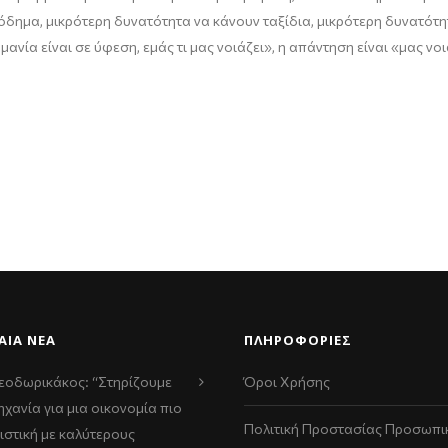
σόδημα, μικρότερη δυνατότητα να κάνουν ταξίδια, μικρότερη δυνατότ
ανία είναι σε ύφεση, εμάς τι μας νοιάζει», η απάντηση είναι «μας νο
ΑΊΑ ΝΈΑ
ΠΛΗΡΟΦΟΡΙΕΣ
εοδωρικάκος: “Στηρίζουμε
Όροι Χρήσης
ηχανία για μια οικονομία πιο
Πολιτική Προστασίας Προσωπι
ιστική με καλύτερους