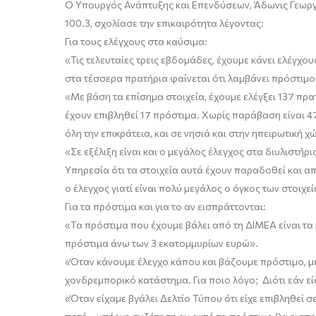
O
Υ
πουργός Ανάπτυξης και Επενδύσεων
,
Άδωνις
Γεωρ
100
.
3
,
σχολίασε την επι
καιρό
τητα λέγ
οντας:
Για τους ελέγχους
σ
τα καύσιμα
:
«Τις τελευταίες τρεις εβδομάδες, έχουμε κάνει ελέγχ
στα τέσσερα πρατήρια φαίνεται ότι λαμβάνει πρόστιμο
«
Με β
άση τα επίσημα στοιχεία
,
έχουμε ελέγξει 137 πρ
έχουν επιβληθεί 17 πρόστιμα. Χωρίς παράβαση είναι 47
όλη την επικράτεια, και σε νησιά και στην ηπειρωτική χ
«Σε εξέλιξ
η είναι και ο μεγάλος έλεγχος στα διυλιστήρ
Υπηρεσία ότι τα στοιχεία
αυτά
έχουν παραδοθεί και απ
ο έλεγχος
γιατί είναι πολύ μεγάλος ο όγκος των στοιχε
Για
τ
α πρόστιμα και για το αν
εισπράττονται
:
«
Τα πρόστιμα που έχουμε βάλει από τη ΔΙΜΕΑ είναι τα
πρόστιμα άνω των 3 εκατομμυρίων ευρώ
».
«Όταν
κάνουμε έλεγχο
κάπου
και βάζουμε πρόστιμο
,
με
χονδρεμπορικό κατάστημα. Για ποιο λόγο; Διότι εάν ε
«
Όταν είχαμε βγάλει Δελτίο Τύπου ότι είχε επιβληθεί