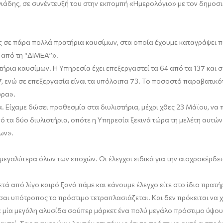
γιάδης
,
σε συνέντευξή τ
ου στην εκπομ
πή
«
Η
μερολόγιο
»
με τον
δημοσ
ους σε πάρα πολλά πρατήρια καυσίμων, στα οποία έχουμε καταγράψει
π
 από τη “ΔΙΜΕΑ”».
ατήρια καυσίμων
.
Η
Υπηρεσία έχει επεξεργαστεί τα 64 από τα 137 και 
, ενώ
σε επεξεργασία
είναι
τα υπόλοιπα 73. Το ποσοσ
τό παραβατικό
ώρα».
ια. Είχαμε δώσει προθεσμία
στα διυλιστήρια
,
μέχρι χθες 2
3 Μάϊου,
να 
ό τα δύο διυλιστήρια
, οπότε
η Υπηρεσία ξεκινά
τώρα
τη μελέτη αυτών
ίων
».
 μεγαλύτερα όλων των εποχ
ών. Οι έλεγχοι ειδικά για την αισχροκέρδε
τά από λίγο καιρό ξανά πάμε και κάνουμε έλεγχο είτε στο ίδιο πρατήρ
ίσαι υπότροπος το πρόστιμο τετραπλασιάζεται.
Και δεν πρόκειται να 
 σε μία μεγάλη αλυσίδα σούπερ μάρκετ ένα πολύ μεγάλο πρόστιμο
ύψο