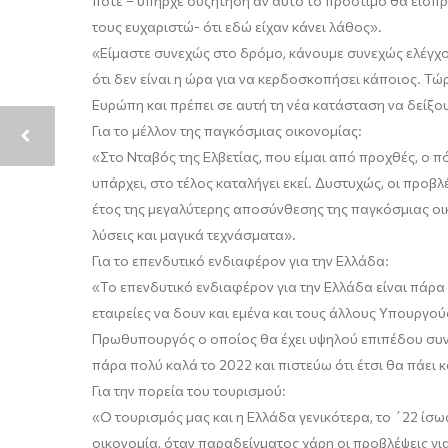
ποτέ – υπήρχε συζήτηση αν αυτό το πρόστιμο θα εισπρ
τους ευχαριστώ- ότι εδώ είχαν κάνει λάθος
».
«
Ε
ίμα
στε συνεχώς στο δρόμο, κάνουμε συνεχώς ελέγχ
ότι δεν είναι η ώρα για να κερδοσκοπήσει κάποιος.
Τώρ
Ευρώπ
η
και πρέπει σε αυτή τη νέα κατάσταση να δείξ
Για το μέλλο
ν
της
παγκόσμιας οικονομίας:
«
Στο
Νταβός της Ελβετίας
,
που είμαι από προχθές, ο πό
υπάρχει, στο τέλος καταλήγει εκεί
.
Δ
υστυχώς
,
οι προβλέ
έτος της μεγαλύτερης αποσύνθεσης της παγκόσμιας ο
λύσεις και μαγικά τεχνάσματα
»
.
Για το
επενδυτικό ενδιαφέρον για την Ελλάδα:
«
Το επενδυτικό ενδιαφέρον για την Ελλάδα είναι πάρα
εταιρείες να δουν και εμένα και τους άλλους Υπουργούς
Πρωθυπουργός
ο
ο
ποίος
θα
έχει υψηλού επιπέδου συν
πάρα πολύ καλά
το 2022 και πιστεύω
ότι έτσι
θα πάει κ
Για την πορεία του τουρισμού:
«
Ο τουρισμός μας και η Ελλάδα γενικότερα, το ΄22 ίσω
οικονομία, όταν παραδείγματος χάρη οι προβλέψει
ς γι