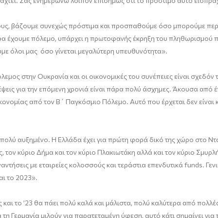
αχτεί.
Σας ενημερώνω λοιπόν επισήμως ότι το πρόστιμο αυτό εισπράχ
ους, βάζουμε συνεχώς πρόστιμα και προσπαθούμε όσο μπορούμε περ
α έχουμε πόλεμο, υπάρχει η πρωτοφανής έκρηξη τ
ου πληθωρισμού πο
ουμε όλοι μας όσο γίνεται μεγαλύτερη υπευθυνότητα
»
.
λεμος στην Ουκρανία και οι οικονομικές του συνέπειες είναι σχεδόν
ψεις για την επόμενη χρονιά είναι πάρα πολύ άσχημες
.
Άκουσα
από 
ικονομίας από τον Β΄ Παγκόσμιο Πόλεμο
.
Αυτό που έρχεται δεν είνα
ι
 πολύ αυξημένο. Η Ελλάδα έχει για πρώτη φορά δικό της χώρο στο Ντα
, τον κύριο Δήμα και τον κύριο Πλα
κιωτάκη
αλλά
και τον κύριο Σμυρλ
αντήσεις με εταιρείες κολοσσούς και τεράστια επενδυτικά fund
s
. Γεν
αι το 2023
»
.
ς και το ’23 θα πάει πολύ καλά και μάλιστα, πολύ καλύτερα από πολλ
α τη Γερμανία μιλούν για παρατεταμένη ύφεση, αυτό κάτι σημαίνει για 