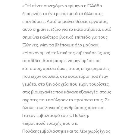
«Επί
πέντε συνεχόμενα τρίμηνα η Ελλάδα
ξεπερνάει το ένα ρεκόρ μετά το άλλο
στις
επενδύσεις
. Αυτό σημαίνει θέσεις εργασίας,
αυτό σημαίνει τζίρο για τα καταστήματα, αυτό
σημαίνει καλύτερο βιοτικό επίπεδο για τους
Έλληνες.
Μην
τα βλέπουμε όλα μαύρα
».
«Η
οικονομική πολιτική της κυβερνήσεώς μας
αποδίδει.
Α
υτό μπορεί να μην αρέσει
σε
κάποιους
, αρέσει
όμως
στους επιχειρηματίες
που είχαν δουλειά, στα εστιατόρια που ήταν
γεμάτα, στα ξενοδοχεία που είχαν τουρίστες,
στις βιομηχανίες που κάνανε εξαγωγές, στους
αγρότες που πούλησαν τα προϊόντα τους. Σ
ε
όλους τους
λογικούς ανθρώπους αρέσει
».
Για τον εμβολιασμό του κ.
Πολάκη
:
«Ε
ίμαι πολύ ευτυχής που
ο κ.
Πολάκης
εμβολιάστηκε
και το λέω χωρίς ίχνος