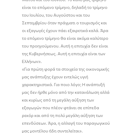
είναι το επόμενο τρίμηνο, δηλαδή το τρίμηνο
του Ιουλίου, του Αυγούστου και του
Σεπτεμβρίου ό
ταν
πράγματι ο τουρισμός και
οι εξαγωγές έχουν πάει εξαιρετικά καλά. Άρα
το επόμενο τρίμηνο θα είναι ακόμα καλύτερο
του προηγούμενου.
Αυτή η επιτυχία δεν είναι
της
Κ
υβερνήσεως. Αυτή η επιτυχία είναι των
Ελλήνων
»
.
«Για
πρώτη φορά τα στοιχεία της οικονομικής
μας ανάπτυξης έχουν εντελώς υγιή
χαρακτηριστικά
.
Γ
ια ποιο λόγο; Η ανάπτυξή
μας δεν ήρθε
μόνο
από την κατανάλωση
αλλά
και κυρίως
από τη μεγάλη αύξηση των
εξαγωγών που πλέον φτάνει σε επίπεδα
ρεκόρ και από τη πολύ μεγάλη αύξηση των
επενδύσεων. Άρα
,
η αλλαγή του παραγωγικού
μας μοντέλου ήδη συντελείται
»
.