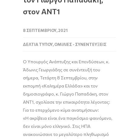
στον ΑΝΤ1
8 ΣΕΠΤΕΜΒΡΊΟΥ, 2021
ΔΕΛΤΊΑ ΤΎΠΟΥ
,
ΟΜΙΛΊΕΣ - ΣΥΝΕΝΤΕΎΞΕΙΣ
Ο Υπουργός Ανάπτυξης και Επενδύσεων,
κ.
Άδωνις Γεωργιάδης
σε συνέντευξή του
σήμερα,
Τετάρτη
8
Σεπτεμβρίου
, στ
ην
εκπομπή «
Καλημέρα Ελλάδα
»
και το
ν
δημοσιογράφο, κ.
Γιώργο Παπαδάκη
,
στ
ον
ΑΝΤ1
,
σχολίασε την επικαιρότητα λέγοντας:
Για το επερχόμενο κύμα ανατιμήσεων:
«
Η ακρίβεια είναι ένα παγκόσμιο φαινόμενο,
δεν είναι μόνο ελληνικό. Στις ΗΠΑ
ανακοινώσανε το μεγαλύτερο πληθωρισμό