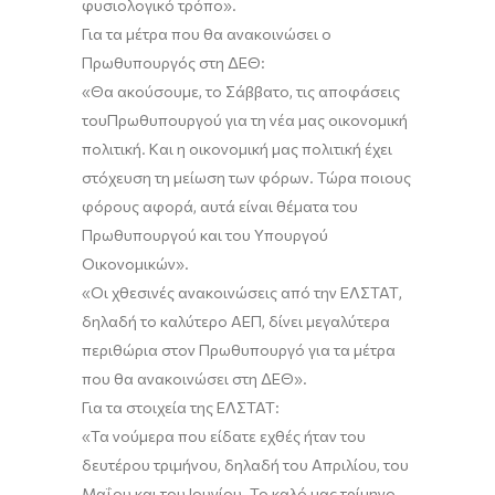
φυσιολογικό τρόπο
»
.
Για τα μέτρα που θα ανακοινώσει ο
Πρωθυπουργός στη ΔΕΘ:
«
Θα ακούσουμε
, το Σάββατο, τις αποφάσεις
του
Πρωθυπουργ
ού
για τη νέα μας οικονομική
πολιτική. Και η οικονομική μας πολιτική
έχει
στόχευση
τη μείωση των φόρων. Τώρα ποιο
υ
ς
φόρο
υ
ς
αφορά, αυτά ε
ίναι θέματα
του
Πρωθυπουργού και
του
Υπουργού
Οικονομικών
»
.
«Οι χθεσινές ανακοινώσεις από την ΕΛΣΤΑΤ,
δηλαδή το καλύτερο ΑΕΠ, δίνει μεγαλύτερα
περιθώρια στον Πρωθυπουργό για τα μέτρα
που θα ανακοινώσει στη ΔΕΘ».
Για τα
στοιχεία της ΕΛΣΤΑΤ
:
«Τ
α νούμερα που είδατε εχθές ήταν του
δευτέρου τριμήνου, δηλαδή του Απριλίου, του
Μαΐου και του Ιουνίου. Το καλό μας τρίμηνο