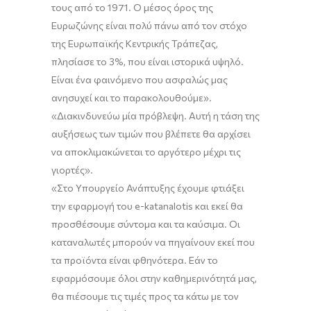
τους από το 1971. Ο μέσος όρος της
Ευρωζώνης είναι πολύ πάνω από τον στόχο
της Ευρωπαϊκής Κεντρικής Τράπεζας,
πλησίασε το 3%, που είναι ιστορικά υψηλό.
Είναι ένα φαινόμενο που ασφαλώς μας
ανησυχεί και το παρακολουθούμε
»
.
«
Διακινδυνεύω μία πρόβλεψη. Αυτή η τάση της
αυξήσεως των τιμών που βλέπετε θα αρχίσει
να αποκλιμακώνεται το αργότερο μέχρι τις
γιορτές
»
.
«
Στο Υπουργείο Ανάπτυξης έχουμε φτιάξει
την εφαρμογή του e-
katanaloti
s
και εκεί θα
προσθέσουμε σύντομα και τα καύσιμα.
Οι
καταναλωτές
μπορούν να πηγαίνουν
εκεί που
τα προϊόντα είναι
φθηνότερα
.
Εάν το
εφαρμόσουμε όλοι στην καθημερινότητά μας,
θα πιέσουμε τις τιμές προς τα κάτω με τον