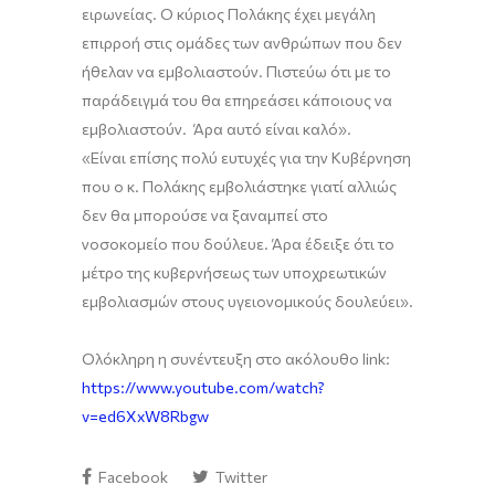
ειρωνείας
. Ο
κύριος
Πολάκης
έχει μεγάλη
επιρροή
στις ομάδες
των ανθρώπων που δεν
ήθελαν να εμβολιαστούν
. Π
ιστεύω ότι με το
παράδειγμά του θα επηρεάσει κάποιους να
εμβολιαστούν. Άρα αυτό είναι καλό
»
.
«Είναι επίσης
πολύ ευτυχές για την Κυβέρνηση
που ο κ.
Πολάκης
εμβολιάστηκε γιατί
αλλιώς
δεν θα μπορούσε να ξαναμπεί στο
νοσοκομείο που δούλευε. Άρα έδειξε ότι το
μέτρο της κυβερνήσεως των υποχρεωτικών
εμβολιασμών στους υγειονομικούς δουλεύει
»
.
Ολόκληρη η
συνέντευξη
στο ακόλουθο
link
:
https://www.youtube.com/watch?
v=ed6XxW8Rbgw
Facebook
Twitter