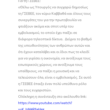
Για τη ΓΣΕΒΕΕ:
«
Θέλω
ως Υπουργός
να συγχαρώ
δημοσίως
τη ΓΣΕΒΕΕ, τον κύριο
Καββαθά
και όλους τους
συνεργάτες του
για την πρωτοβουλία να
φτιάξουν ακόμα και σποτ υπέρ του
εμβολιασμού, το οποίο έχει παίξει σε
διάφορα τηλεοπτικά δίκτυα
. Δείχνει
το βαθμό
της υπευθυνότητας των ανθρώπων αυτών και
ότι
έχουν καταλάβει και οι ίδιοι
πως
το κλειδί
για να γυρίσει η οικονομία
,
να ανοίξουμε τους
εσωτερικούς χώρους
,
να ανοίξουμε τους
υπαίθριους
,
να παίξει η μουσική και να
τελειώσουν όλα, είναι ο εμβολιασμός. Σε αυτό
η ΓΣΕΒΕΕ έπαιξε ένα
ν
πολύ υπεύθυνο ρόλο
και
τους
ευχαριστώ
»
.
Ολόκληρη η
συνέντευξη
στο ακόλουθο
link
:
https://www.youtube.com/watch?
v=K_hM4RfeHgg