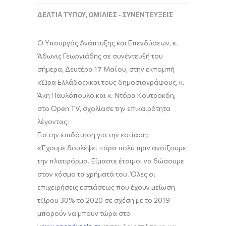
ΔΕΛΤΊΑ ΤΎΠΟΥ
,
ΟΜΙΛΊΕΣ - ΣΥΝΕΝΤΕΎΞΕΙΣ
Ο Υπουργός Ανάπτυξης και Επενδύσεων,
κ.
Άδωνις Γεωργιάδης
σε συνέντευξή του
σήμερα,
Δευτέρα
17 Μαΐου
, στ
ην εκπομπή
«
Ώρα Ελλάδος
»
και το
υς
δημοσιογράφο
υς
, κ.
Άκη Παυλόπουλο
και κ.
Ντόρα
Κουτροκόη
,
στο
Open
TV
,
σχολίασε την επικαιρότητα
λέγοντας:
Για τ
ην επιδότηση
για την εστίαση:
«Έχουμε δουλέψει πάρα πολύ πριν ανοίξουμε
την πλατφόρμα. Είμαστε έτοιμοι να δώσουμε
στον κόσμο τα χρήματά του. Όλες οι
επιχειρήσεις εστιάσεως που έχουν μείωση
τζίρου 30% το 2020 σε σχέση με το 2019
μπορούν να μπουν τώρα στο