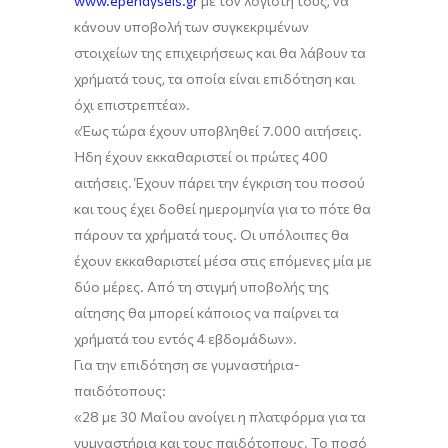
www
.
ependyseis.gr
με τον λογιστή τους,
να
κάνουν υποβολή των συγκεκριμ
έ
ν
ω
ν
στοιχείων της επιχειρήσεως και θα λάβουν τα
χρήματά τους, τα οποία είναι επιδότηση και
όχι επιστρεπτέα».
«
Έως τώρα έχουν υποβληθεί 7.000 αιτήσεις.
Ήδη έχουν εκκαθαριστεί οι πρώτες 400
αιτήσεις. Έχουν πάρει την έγκριση του ποσού
και τους έχει δοθεί ημερομηνία για το πότε θα
πάρουν τα χρήματά τους. Οι υπόλοιπες θα
έχουν εκκαθαριστεί μέσα στις επόμενες μία με
δύο μέρες. Από τη στιγμή υποβολής της
αίτησης θα μπορεί κάποιος να παίρνει τα
χρήματά του
εντός 4 εβδομάδων
».
Για τ
ην επιδότηση
σε γυμναστήρια-
παιδότοπους:
«
28 με 30 Μαΐου ανοίγει
η πλατφόρμα
για τα
γυμναστήρια και τους παιδότοπους.
Τ
ο ποσό