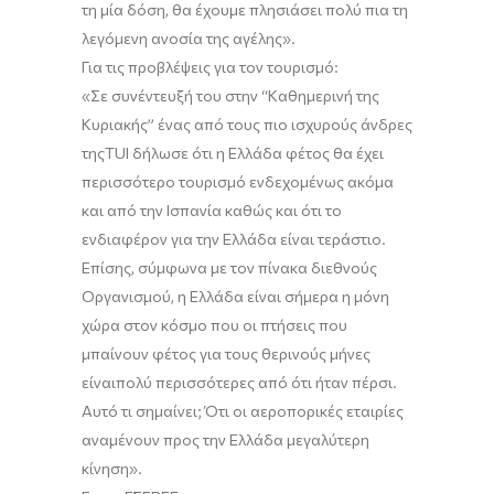
τη μία δόση, θα έχουμε πλησιάσει πολύ πια τη
λεγόμενη ανοσία της αγέλης
».
Για τις προβλέψεις για τον τουρισμό:
«
Σ
ε συνέντευξή του στην
“
Καθημερινή της
Κυριακής
”
ένας από τους πιο ισχυρούς άνδρες
τη
ς
TUI
δήλωσε
ότι η Ελλάδα φέτος θα έχει
περισσότερο τουρισμό ενδεχομένως ακόμα
και από την Ισπανία κα
θώς και
ότι το
ενδιαφέρον για την Ελλάδα είναι τεράστιο
.
Επίσης, σύμφωνα με τον πίνακα διεθνούς
Οργανισμού, η
Ελλάδα είναι σήμερα
η μόνη
χώρα στον κόσμο που οι πτήσεις που
μπαίνουν
φέτος
για τους θερινούς μήνες
είναι
πολύ
περισσότερες από ότι
ήταν πέρσι
.
Αυτό τι σημαίνει; Ότι οι αεροπορικές εταιρίες
αναμένουν προς την Ελλάδα μεγαλύτερη
κίνηση
»
.