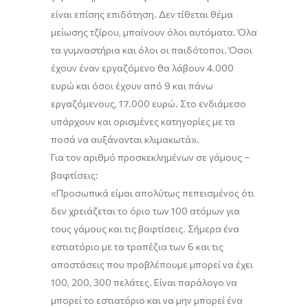
είναι επίσης επιδότηση. Δεν
τίθεται
θέμα
μείωσης τζίρου
, μ
παίνουν όλοι αυτόματα.
Όλα
τα γυμναστήρια και όλοι οι παιδότοποι. Όσοι
έχουν έναν εργαζόμενο
θα λάβουν
4.000
ευρώ
και όσοι
έχουν
από 9 και πάνω
εργαζόμενους,
17.000
ευρώ
.
Σ
το ενδιάμεσο
υπάρχουν και ορισμένες κατηγορίες με τα
ποσά να αυξάνονται κλιμακωτά
».
Για τον αριθμό προσκεκλημένων σε γάμους –
βαφτίσεις:
«
Προσωπικά είμαι απολύτως πεπεισμένος ότι
δεν χρειάζεται το όριο των 100 ατόμων για
τους γάμους και τις βαφτίσεις
. Σ
ήμερα ένα
εστιατόριο με
τα
τραπέζια των 6 και τις
αποστάσεις που προβλέπουμε
μπορεί να έχει
100, 200, 300
πελάτες
. Είναι παράλογο να
μπορεί το εστιατόριο και να μην μπορεί ένα