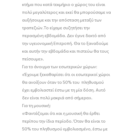
κτήμα που κατά τεκμήριο
ο χώρος του
είναι
πολύ μεγαλύτερ
ος
και εκεί θα μπορούσαμε να
αυξήσουμε και την απόσταση μεταξύ των
τραπεζιών.
Το είχαμε συζητήσει την
περασμένη εβδομάδα. Δεν έγινε δεκτό από
την υγειονομική Επιτροπή. Θα το ξαναδούμε
και αυτήν την εβδομάδα και πιστεύω θα τους
πείσουμε
»
.
Για το άνοιγμα των εσωτερικών χώρων:
«Έχουμε ξεκαθαρίσει ότι οι
εσωτερικοί χώροι
θα ανοίξουν όταν το 50% του πληθυσμού
έχει εμβολιαστεί
έστω με τη μία δόση. Αυτό
δεν είναι πολύ μακριά από σήμερα
»
.
Για τη μουσική:
«
Φαντάζομαι ότι και η μουσική θα έρθει
περίπου την ίδια περίοδο. Όταν θα
είναι
το
50% του πληθυσμού εμβολιασμένο, έστω με